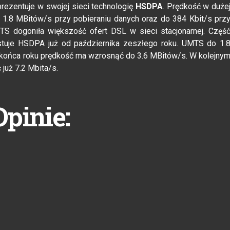
prezentuje w swojej sieci technologię
HSDPA
. Prędkość w duże
1.8 MBitów/s przy pobieraniu danych oraz do 384 Kbit/s prz
TS dogoniła większość ofert DSL w sieci stacjonarnej. Częś
estuje HSDPA już od października zeszłego roku. UMTS do 1.
 końca roku prędkość ma wzrosnąć do 3.6 MBitów/s. W kolejny
już 7.2 Mbita/s.
Opinie: