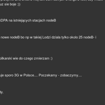
z sie boje :))
DPA na istniejących stacjach nodeB
 nowe nodeB bo np w takiej Lodzi dziala tylko okolo 25 nodeB- i
pilkarski wie do czego zmierzam :)
uje sporo 3G w Polsce.... Poczekamy - zobaczymy....
dy.