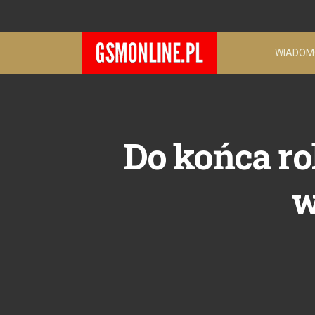
WIADOM
Do końca r
w