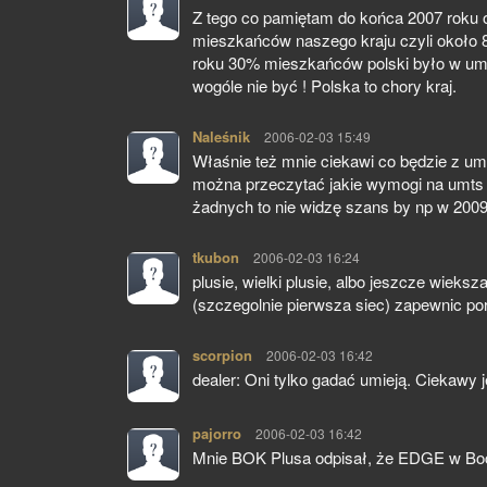
Z tego co pamiętam do końca 2007 roku
mieszkańców naszego kraju czyli około 8
roku 30% mieszkańców polski było w um
wogóle nie być ! Polska to chory kraj.
Naleśnik
pisze:
2006-02-03 15:49
Właśnie też mnie ciekawi co będzie z umt
można przeczytać jakie wymogi na umts n
żadnych to nie widzę szans by np w 2009
tkubon
pisze:
2006-02-03 16:24
plusie, wielki plusie, albo jeszcze wieksz
(szczegolnie pierwsza siec) zapewnic p
scorpion
pisze:
2006-02-03 16:42
dealer: Oni tylko gadać umieją. Ciekawy 
pajorro
pisze:
2006-02-03 16:42
Mnie BOK Plusa odpisał, że EDGE w Boch