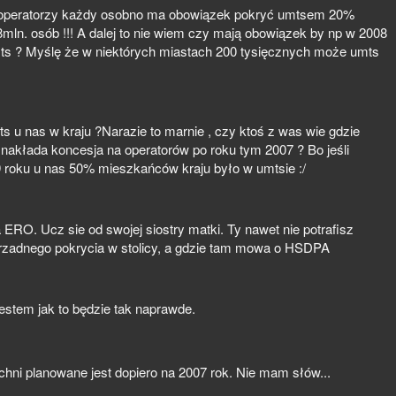
 operatorzy każdy osobno ma obowiązek pokryć umtsem 20%
mln. osób !!! A dalej to nie wiem czy mają obowiązek by np w 2008
ts ? Myślę że w niektórych miastach 200 tysięcznych może umts
s u nas w kraju ?Narazie to marnie , czy ktoś z was wie gdzie
akłada koncesja na operatorów po roku tym 2007 ? Bo jeśli
 roku u nas 50% mieszkańców kraju było w umtsie :/
a ERO. Ucz sie od swojej siostry matki. Ty nawet nie potrafisz
orzadnego pokrycia w stolicy, a gdzie tam mowa o HSDPA
jestem jak to będzie tak naprawde.
ni planowane jest dopiero na 2007 rok. Nie mam słów...