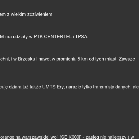
yłem z wielkim zdziwieniem
M ma udziały w PTK CENTERTEL i TPSA.
ochni, i w Brzesku i nawet w promieniu 5 km od tych miast. Zawsze
uję działa już także UMTS Ery, narazie tylko transmisja danych, ale
orange na warszawskiej woli (SE K600i) - zasięg nie najlepszy ( w