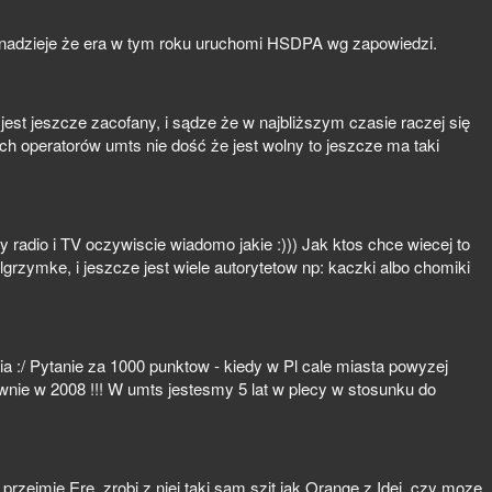
my nadzieje że era w tym roku uruchomi HSDPA wg zapowiedzi.
est jeszcze zacofany, i sądze że w najbliższym czasie raczej się
ch operatorów umts nie dość że jest wolny to jeszcze ma taki
 radio i TV oczywiscie wiadomo jakie :))) Jak ktos chce wiecej to
grzymke, i jeszcze jest wiele autorytetow np: kaczki albo chomiki
a :/ Pytanie za 1000 punktow - kiedy w Pl cale miasta powyzej
ie w 2008 !!! W umts jestesmy 5 lat w plecy w stosunku do
 przejmie Ere, zrobi z niej taki sam szit jak Orange z Idei, czy moze