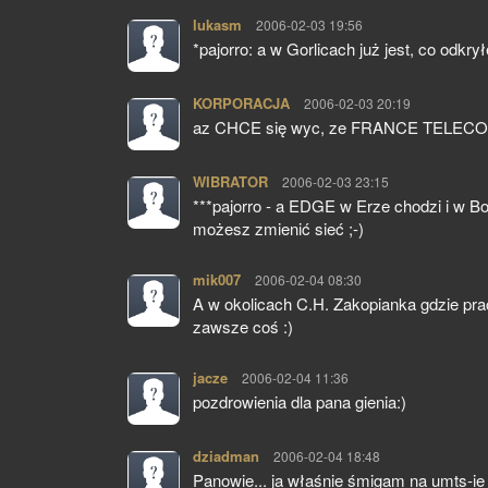
lukasm
pisze:
2006-02-03 19:56
*pajorro: a w Gorlicach już jest, co odkr
KORPORACJA
pisze:
2006-02-03 20:19
az CHCE się wyc, ze FRANCE TELECO
WIBRATOR
pisze:
2006-02-03 23:15
***pajorro - a EDGE w Erze chodzi i w B
możesz zmienić sieć ;-)
mik007
pisze:
2006-02-04 08:30
A w okolicach C.H. Zakopianka gdzie prac
zawsze coś :)
jacze
pisze:
2006-02-04 11:36
pozdrowienia dla pana gienia:)
dziadman
pisze:
2006-02-04 18:48
Panowie... ja właśnie śmigam na umts-ie 