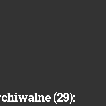
29
rchiwalne (
):