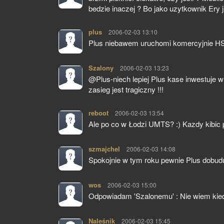
bedzie inaczej ? Bo jako uzytkownik Ery ju
plus
pisze:
2006-02-03 13:10
Plus niebawem uruchomi komercyjnie HS
Szalony
pisze:
2006-02-03 13:23
@Plus-niech lepiej Plus kase inwestuje w
zasieg jest tragiczny !!!
reboot
pisze:
2006-02-03 13:54
Ale po co w Łodzi UMTS? :) Kazdy kibic 
szmajchel
pisze:
2006-02-03 14:08
Spokojnie w tym roku pewnie Plus dobud
wos
pisze:
2006-02-03 15:00
Odpowiadam 'Szalonemu' : Nie wiem kie
Naleśnik
pisze:
2006-02-03 15:45