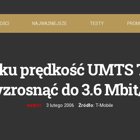
OŚCI
NAJWAŻNIEJSZE
TESTY
PROM
oku prędkość UMTS 
zrosnąć do 3.6 Mbit
3 lutego 2006
Żródło:
T-Mobile
NEWSY