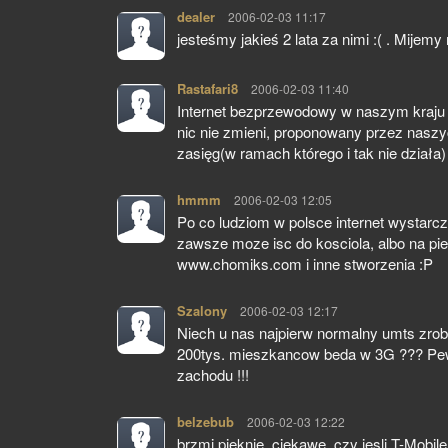
dealer
pisze:
2006-02-03 11:17
jesteśmy jakieś 2 lata za nimi :( . Mije
Rastafari8
pisze:
2006-02-03 11:40
Internet bezprzewodowy w naszym kraju j
nic nie zmieni, proponowany przez naszy
zasięg(w ramach którego i tak nie działa)
hmmm
pisze:
2006-02-03 12:05
Po co ludziom w polsce internet wystarczy
zawsze moze isc do kosciola, albo na piel
www.chomiks.com i inne stworzenia :P
Szalony
pisze:
2006-02-03 12:17
Niech u nas najpierw normalny umts zrobi
200tys. mieszkancow beda w 3G ??? Pewn
zachodu !!!
belzebub
pisze:
2006-02-03 12:22
brzmi pieknie. ciekawe, czy jesli T-Mobile