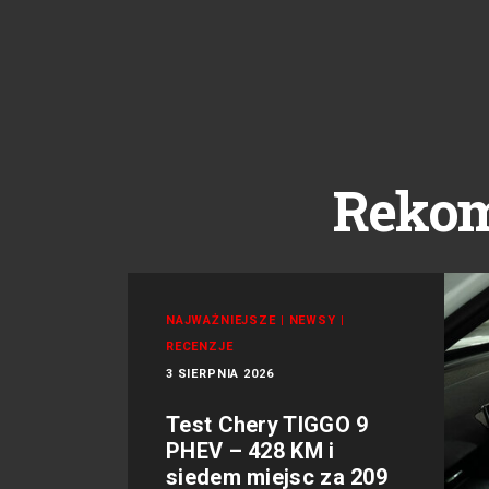
Reko
NAJWAŻNIEJSZE
|
NEWSY
|
RECENZJE
3 SIERPNIA 2026
Test Chery TIGGO 9
PHEV – 428 KM i
siedem miejsc za 209