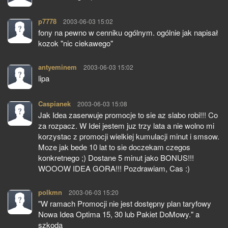
p7778
pisze:
2003-06-03 15:02
fony na pewno w cenniku ogólnym. ogólnie jak napisał
kozok "nic ciekawego"
antyeminem
pisze:
2003-06-03 15:02
lipa
Caspianek
pisze:
2003-06-03 15:08
Jak Idea zaserwuje promocje to sie az slabo robi!!! Co
za rozpacz. W Idei jestem juz trzy lata a nie wolno mi
korzystac z promocji wielkiej kumulacji minut i smsow.
Moze jak bede 10 lat to sie doczekam czegos
konkretnego ;) Dostane 5 minut jako BONUS!!!
WOOOW IDEA GORA!!! Pozdrawiam, Cas :)
polkmn
pisze:
2003-06-03 15:20
"W ramach Promocji nie jest dostępny plan taryfowy
Nowa Idea Optima 15, 30 lub Pakiet DoMowy." a
szkoda