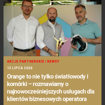
AKCJE PARTNERSKIE
|
NEWSY
13 LIPCA 2026
Orange to nie tylko światłowody i
komórki – rozmawiamy o
najnowocześniejszych usługach dla
klientów biznesowych operatora