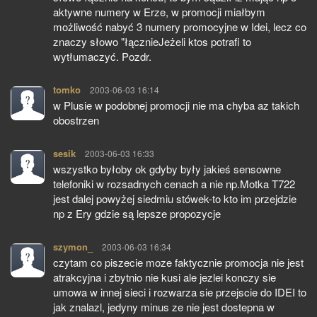
aktywne numery w Erze, w promocji miałbym
możliwość nabyć 3 numery promocyjne w Idei, lecz co
znaczy słowo "łącznieJeżeli ktos potrafi to
wytłumaczyć. Pozdr.
tomko
pisze:
2003-06-03 16:14
w Plusie w podobnej promocji nie ma chyba az takich
obostrzen
sesik
pisze:
2003-06-03 16:33
wszystko byłoby ok gdyby były jakieś sensowne
telefoniki w rozsadnych cenach a nie np.Motka T722
jest dalej powyżej siedmiu stówek-to kto im przejdzie
np z Ery gdzie są lepsze propozycje
szymon_
pisze:
2003-06-03 16:34
czytam co piszecie moze faktycznie promocja nie jest
atrakcyjna i zbytnio nie kusi ale jezlei konczy sie
umowa w innej sieci i rozwarza sie przejscie do IDEI to
jak znalazl, jedyny minus ze nie jest dostepna w