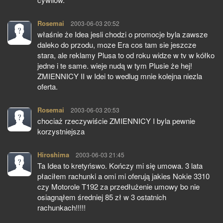
Rosemai
pisze:
2003-06-03 20:52
właśnie że Idea jesli chodzi o promocje byla zawsze
daleko do przodu, moze Era cos tam sie jeszcze
stara, ale reklamy Plusa to od roku widze w tv w kółko
jedne i te same. wieje nudą w tym Plusie że hej!
ZMIENNICY II w Idei to wedlug mnie kolejna niezla
oferta.
Rosemai
pisze:
2003-06-03 20:53
chociaż rzeczywiście ZMIENNICY I byla pewnie
korzystniejsza
Hiroshima
pisze:
2003-06-03 21:45
Ta Idea to kretyńswo. Kończy mi się umowa. 3 lata
płaciłem rachunki a omi mi oferują jakies Nokie 3310
czy Motorole T192 za przedłużenie umowy bo nie
osiagnąłem średniej 85 zł w 3 ostatnich
rachunkach!!!!!