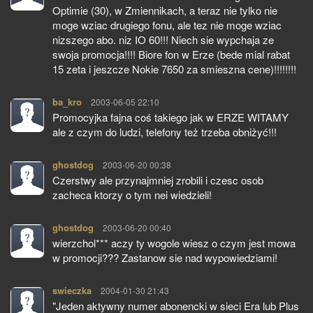
Optimie (30), w Zmiennikach, a teraz nie tylko nie
moge wziac drugiego fonu, ale tez nie moge wziac
nizszego abo. niz IO 60!!! Niech sie wypchaja ze
swoja promocja!!!! Biore fon w Erze (bede mial rabat
15 zeta i jeszcze Nokie 7650 za smieszna cene)!!!!!!!!
ba_kro
pisze:
2003-06-05 22:10
Promocyjka fajna coś takiego jak w ERZE WITAMY
ale z czym do ludzi, telefony też trzeba obniżyć!!!
ghostdog
pisze:
2003-06-20 00:38
Czerstwy ale przynajmniej zrobili i czesc osob
zacheca ktorzy o tym nei wiedzieli!
ghostdog
pisze:
2003-06-20 00:40
wierzchol*** aczy ty wogole wiesz o czym jest mowa
w promocji??? Zastanow sie nad wypowiedziami!
swieczka
pisze:
2004-01-30 21:43
"Jeden aktywny numer abonencki w sieci Era lub Plus