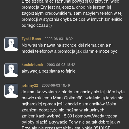
Erze trzeba miec rachunki powyzej 80 zlotych, wiec
promocja Ery jest najlepsza, choc nie jestem jej
zagorzalym oredownikiem, sam nabylem telefon w tej
promocji w styczniu chyba ze cos w innych zmieniklo
od tego czasu ;)
Tyski Boss
pisze:
2003-06-03 18:32
No własnie nawet na stronce idei niema cen a ni
modeli telefonow a promocja jak dlamnie moze byc
kostek-turek
pisze:
2003-06-03 18:42
aktywacja bezplatna to fajnie
johnny22
pisze:
2003-06-03 18:49
Ja sam korzystam z oferty zmiennicy,ale tej,która była
prawie rok temu.Mam Optime60 i właśnie tą taryfe się
najbardziej opłaca jeśli chodzi o zmienników.Moim
zdaniem dobrze,że nie można w aktualnych
zmiennikach wybrać 15,30 i domowy.Wtedy trzeba
byłoby płacić aktywacje.Fony nie są tak dobre jak w
Erze,ale nie przesadzajcie.Jest Nokia 3510i,SE