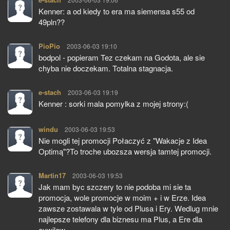
Kenner: a od kiedy to era ma siemensa s55 od
49pln??
PioPio
pisze:
2003-06-03 19:10
bodpol - popieram Tez czekam na Godota, ale sie
chyba nie doczekam. Totalna stagnacja.
e-stach
pisze:
2003-06-03 19:19
Kenner : sorki mala pomylka z mojej strony:(
windu
pisze:
2003-06-03 19:53
Nie mogli tej promocji Połaczyć z "Wakacje z Idea
Optimą"?To troche ubozsza wersja tamtej promocji.
Martin17
pisze:
2003-06-03 19:53
Jak mam byc szczery to nie podoba mi sie ta
promocja, wole promocje w moim + i w Erze. Idea
zawsze zostawala w tyle od Plusa i Ery. Wedlug mnie
najlepsze telefony dla biznesu ma Plus, a Ere dla
cywilow.