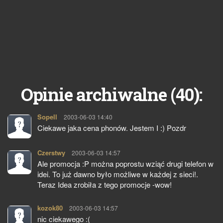
40
Opinie archiwalne (
):
Sopell
pisze:
2003-06-03 14:40
Ciekawe jaka cena phonów. Jestem I :) Pozdr
Czerstwy
pisze:
2003-06-03 14:57
Ale promocja :P można poprostu wziąć drugi telefon w
idei. To już dawno było możliwe w każdej z sieci!.
Teraz Idea zrobiła z tego promocje -wow!
kozok80
pisze:
2003-06-03 14:57
nic ciekawego :(