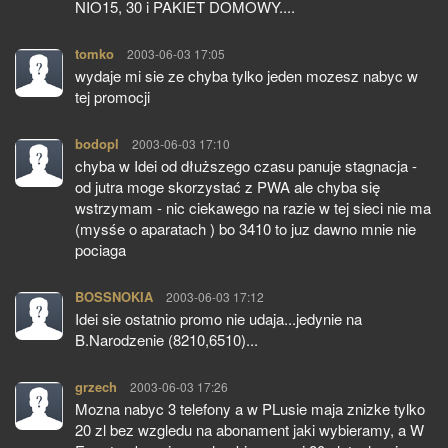
NIO15, 30 i PAKIET DOMOWY....
tomko
pisze:
2003-06-03 17:05
wydaje mi sie ze chyba tylko jeden mozesz nabyc w
tej promocji
bodopl
pisze:
2003-06-03 17:10
chyba w Idei od dłuższego czasu panuje stagnacja -
od jutra moge skorzystać z PWA ale chyba się
wstrzymam - nic ciekawego na razie w tej sieci nie ma
(mysśe o aparatach ) bo 3410 to juz dawno mnie nie
pociaga
BOSSNOKIA
pisze:
2003-06-03 17:12
Idei sie ostatnio promo nie udaja...jedynie na
B.Narodzenie (8210,6510)...
grzech
pisze:
2003-06-03 17:26
Mozna nabyc 3 telefony a w PLusie maja znizke tylko
20 zl bez wzgledu na abonament jaki wybieramy, a W