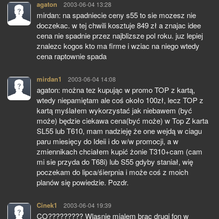
agaton
pisze:
2003-06-04 13:28
mirdan: na spadniecie ceny s55 to sie mozesz nie
doczekac. w tej chwili kosztuje 849 zł a znajac idee
cena nie spadnie przez najblizsze pol roku. juz lepiej
znalezc kogos kto ma firme i wziac na niego wtedy
cena raptownie spada
mirdan1
pisze:
2003-06-04 14:08
agaton: można tez kupując w promo TOP z kartą,
wtedy niepamiętam ale coś około 100zł, lecz TOP z
kartą myślałem wykorzystać jak niebawem (być
może) będzie ciekawa cena(być może) w Top Z karta
SL55 lub T610, mam nadzieję że one wejdą w ciagu
paru miesięcy do Ideii i do w/w promocji, a w
zmiennikach chciałem kupić żonie T310+cam (cam
mi sie przyda do T68i) lub S55 gdyby staniał, wię
poczekam do lipca/śierpnia i może coś z moich
planów się powiedzie. Pozdr.
Cinek1
pisze:
2003-06-04 19:39
CO????????? Wlasnie mialem brac drugi fon w