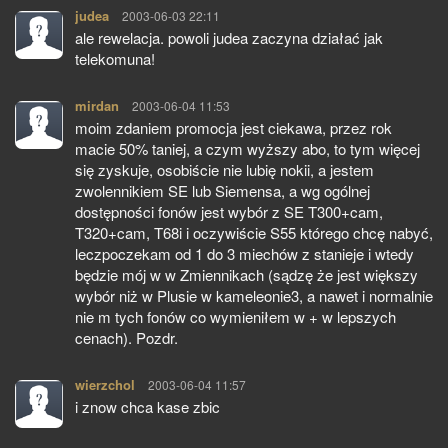
judea
pisze:
2003-06-03 22:11
ale rewelacja. powoli judea zaczyna działać jak
telekomuna!
mirdan
pisze:
2003-06-04 11:53
moim zdaniem promocja jest ciekawa, przez rok
macie 50% taniej, a czym wyższy abo, to tym więcej
się zyskuje, osobiście nie lubię nokii, a jestem
zwolennikiem SE lub Siemensa, a wg ogólnej
dostępności fonów jest wybór z SE T300+cam,
T320+cam, T68i i oczywiście S55 którego chcę nabyć,
leczpoczekam od 1 do 3 miechów z stanieje i wtedy
będzie mój w w Zmiennikach (sądzę że jest większy
wybór niż w Plusie w kameleonie3, a nawet i normalnie
nie m tych fonów co wymieniłem w + w lepszych
cenach). Pozdr.
wierzchol
pisze:
2003-06-04 11:57
i znow chca kase zbic