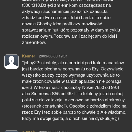
t300,t310.Dzięki zmiennikom oszczędzasz na
aktywacji i abonamencie przez rok czasu.Ja
zdradziłem Ere na rzecz Idei i bardzo to sobie
chwale.Choćby Idea profit czy możliwość
sprawdzania minut,które pozostały w danym cyklu
rozliczeniowym.Pozdrawiam i zachęcam do Idei i
zmienników.
Kenner
pisze:
2003-06-03 19:01
*johny22: niestety, ale oferta idei pod katem aparatow
jest bardzo biedna w porownaniu do Ery. Oczywiscie
wszystko zalezy czego wymaga uzytkownik,ale to
male zroznicowanie w tanich aparatach nie pomaga
idei :( W Erze masz chociazby Nokie 7650 od 99zl
albo Siemensa S55 od 49zl - te telefony juz do dolnej
polki sie nie zaliczaja, a cenowo sa bardzo atrakcyjny
(stosunek cena/funkcji). Osobiscie zdradzilem Idee na
rzecz Ery i tez sobie bardzo to chwale :) Ale wiadomo,
kazy ma swoje gusta, a o nich sie nie dyskutuje ;))
e-stach
pisze:
2003-06-03 19:06