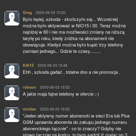
Greg
pisze:
2003-06-03 15:20
Było lepiej, szkoda - skończyło się... Wcześniej
można było aktywować w NIO15 i 30. Teraz można
najniżej w 60 i nie ma możliwości zmiany na niższą
taryfę po roku, kiedy zniżka na abonament nie
obowiązuje. Kiedyś można było kupić trzy telefony
zamiast jednego... Gdzie te czasy.........
KAI15
pisze:
2003-06-03 15:48
Ehh , szkoda gadać , totalne dno a nie promocja .
robson
pisze:
2003-06-03 16:53
A jakie maja fajne telefony w ofercie ;-)
mirdan
pisze:
2003-06-03 16:55
"Jeden aktywny numer abonencki w sieci Era lub Plus
GSM uprawnia abonenta do zakupu jednego numeru
abonenckiego łącznie" - co to znaczy? Gdyby nie
słowo łącznie na końcu, to bym sądził iż mając np 3