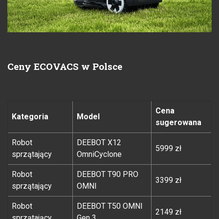
Ceny ECOVACS w Polsce
Cena
Kategoria
Model
sugerowana
Robot
DEEBOT X12
5999 zł
sprzątający
OmniCyclone
Robot
DEEBOT T90 PRO
3399 zł
sprzątający
OMNI
Robot
DEEBOT T50 OMNI
2149 zł
sprzątający
Gen 3