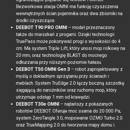
Bezworkowa stacja OMNI ma funkcję czyszczenia
wewnętrznych ścian pojemnika oraz dwa zbiorniki na
środki czyszczące.
DEEBOT T90 PRO OMNI
– model przeznaczony
także do mieszkań z progami. Dzięki technologii
TruePass może pokonywać progi o wysokości do 4
cm. Ma system Triple Lift, który unosi mop rolkowy na
20 mm, oraz technologię BLAST do mocnego
odkurzania przy niższym poziomie hałasu.
DEEBOT T50 OMNI Gen 3
– robot zaprojektowany z
myślą o dokładnym sprzątaniu przy ścianach i
meblach. System TruEdge 2.0 łączy boczną szczotkę
sięgającą do narożników oraz ruchomy mop, który
utrzymuje odstęp 1 mm od krawędzi.
DEEBOT T30e OMNI
– najtańszy z pokazanych
robotów DEEBOT. Oferuje moc ssania do 20 000 Pa,
system ZeroTangle 3.0, mopowanie OZMO Turbo 2.0
oraz TrueMapping 2.0 do tworzenia mapy domu i