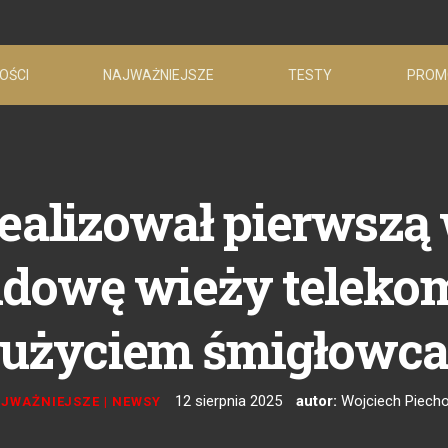
OŚCI
NAJWAŻNIEJSZE
TESTY
PROM
ealizował pierwszą 
udowę wieży telekom
użyciem śmigłowc
12 sierpnia 2025
autor:
Wojciech Piecho
JWAŻNIEJSZE
|
NEWSY