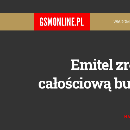
WIADOM
Emitel zr
całościową b
NA