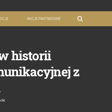
OCJE
AKCJE PARTNERSKIE
w historii
unikacyjnej z
a
cki