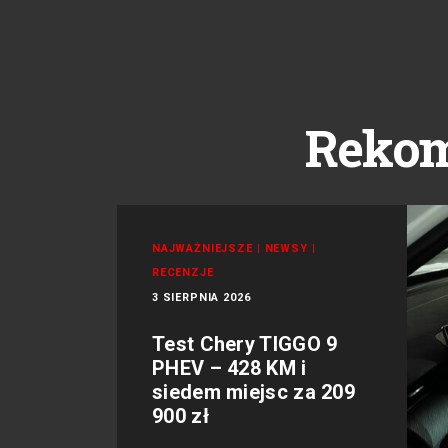
Reko
NAJWAŻNIEJSZE
|
NEWSY
|
RECENZJE
3 SIERPNIA 2026
Test Chery TIGGO 9
PHEV – 428 KM i
siedem miejsc za 209
900 zł