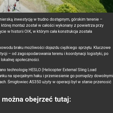
nierską inwestycję w trudno dostępnym, górskim terenie –
której montaż został w całości wykonany z powietrza przy
e w historii OIK, w którym cała konstrukcja została
powodu braku możliwości dojazdu ciężkiego sprzętu. Kluczowe
cji – od zagospodarowania terenu i koordynacji logistyki, po
lokalnej społeczności.
no technologię HESLO (Helicopter External Sling Load
unku na specjalnym haku i przeniesienie go pomiędzy dowolnym
jach. Śmigłowiec AS350 użyty w operacji był w stanie przenosić
i można obejrzeć tutaj: