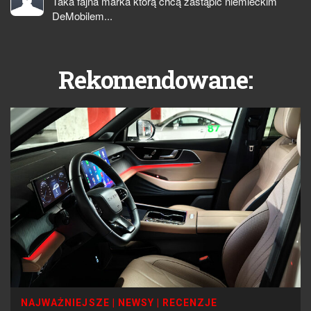
Taka fajna marka którą chcą zastąpić niemieckim
DeMobilem...
Rekomendowane:
NAJWAŻNIEJSZE
|
NEWSY
|
RECENZJE