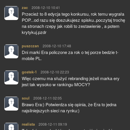
zac
pisze:
2008-12-10 10:41
Przecież to 8 edycja tego konkursu, rok temu wygrała
POP...od razu się doszukujesz spisku..poczytaj trochę
na stronach rzepy jak robili to zestawienie , a potem
krytykuj.pzdr
puszczan
pisze:
2008-12-10 17:48
Dni marki Era policzone za rok o tej porze bedzie t-
mobile PL.
gostek-1
pisze:
2008-12-10 22:23
Więc czemu ma służyć rebranding jeżeli marka ery
jest tak wysoko w rankingu MOCY?
soul
pisze:
2008-12-11 02:05
Brawo Era:) Potwierdza się opinia, że Era to jedna
najsilniejszych sieci na rynku:)
realista
pisze:
2008-12-11 09:19