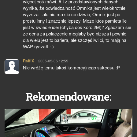
więcej coś mówi. A i z przedstawionych danych
wynika, że odwiedzalność Omnixa jest wielokrotnie
wyzsza - ale nie ma sie co dziwic, Omnix jest po
prostu inny i znacznie lepszy. Moze ktos pamieta ile
jest w swiecie idei (chyba coś koło 2M)? Zgadzam sie
ze cena za polaczenie moglaby byc nizsza i pewnie
dla wielu jest to bariera, ale szczęśliwi ci, to mają na
WAP ryczałt :-)
RaffiX
pisze:
2005-05-06 12:55
Nie wróżę temu jakoś komercyjnego sukcesu :P
Rekomendowane: