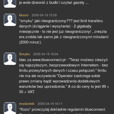
ja wole dzwonić z budki i czytać gazety ...
kkozo
pisze:
2005-04-19 15:59
*smyku* jaki nieograniczony??? jest limit transferu
danych (ściąganie i wysyłanie) - 2 gigabajty
miesięcznie - to nie jest juz nieograniczony! , zreszta
era zrobila tak samo jak z nieograniczonymi minutami
(2000 minut:).
Smyku
pisze:
2005-04-19 16:04
Idac za www.blueconnect.pl - "Teraz możesz cieszyć
się najszybszym, bezprzewodowym Internetem - bez
limitu przesyłanych danych i czasu połączeń." limitu
nie ma ale oczywiscie "Operator zastrzega sobie
prawo zmiany bądź wprowadzenia dodatkowych
warunków bez uprzedzenia." A co do ceny to jest 99 +
30 + VAT.
modzelek
pisze:
2005-04-19 16:11
*Kozo* przeczytaj dokładnie regulamin blueconnect.