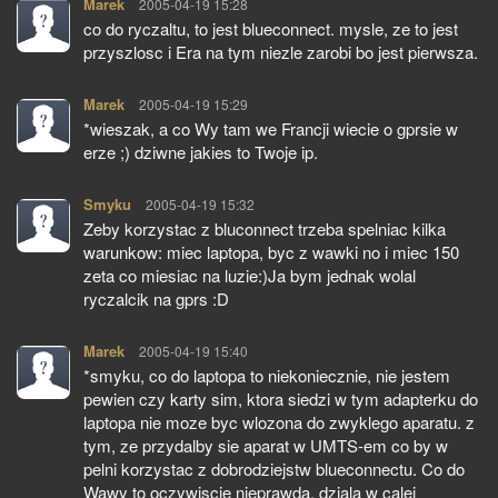
Marek
pisze:
2005-04-19 15:28
co do ryczaltu, to jest blueconnect. mysle, ze to jest
przyszlosc i Era na tym niezle zarobi bo jest pierwsza.
Marek
pisze:
2005-04-19 15:29
*wieszak, a co Wy tam we Francji wiecie o gprsie w
erze ;) dziwne jakies to Twoje ip.
Smyku
pisze:
2005-04-19 15:32
Zeby korzystac z bluconnect trzeba spelniac kilka
warunkow: miec laptopa, byc z wawki no i miec 150
zeta co miesiac na luzie:)Ja bym jednak wolal
ryczalcik na gprs :D
Marek
pisze:
2005-04-19 15:40
*smyku, co do laptopa to niekoniecznie, nie jestem
pewien czy karty sim, ktora siedzi w tym adapterku do
laptopa nie moze byc wlozona do zwyklego aparatu. z
tym, ze przydalby sie aparat w UMTS-em co by w
pelni korzystac z dobrodziejstw blueconnectu. Co do
Wawy to oczywiscie nieprawda, dziala w calej