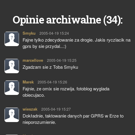
34
Opinie archiwalne (
):
Smyku
pisze:
2005-04-19 15:24
Fajne tylko zdecydowanie za drogie. Jakis ryczlacik na
gprs by sie przydal...:)
marcellove
pisze:
2005-04-19 15:25
Zgadzam sie z Toba Smyku
Marek
pisze:
2005-04-19 15:26
Fajnie, ze omix sie rozwija. fotoblog wyglada
obiecujaco.
wieszak
pisze:
2005-04-19 15:27
Dokładnie, taktowanie danych par GPRS w Erze to
nieporozumienie.