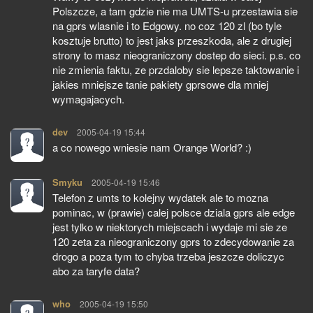
Polszcze, a tam gdzie nie ma UMTS-u przestawia sie
na gprs wlasnie i to Edgowy. no coz 120 zl (bo tyle
kosztuje brutto) to jest jaks przeszkoda, ale z drugiej
strony to masz nieograniczony dostep do sieci. p.s. co
nie zmienia faktu, ze przdaloby sie lepsze taktowanie i
jakies mniejsze tanie pakiety gprsowe dla mniej
wymagajacych.
dev
pisze:
2005-04-19 15:44
a co nowego wniesie nam Orange World? :)
Smyku
pisze:
2005-04-19 15:46
Telefon z umts to kolejny wydatek ale to mozna
pominac, w (prawie) calej polsce dziala gprs ale edge
jest tylko w niektorych miejscach i wydaje mi sie ze
120 zeta za nieograniczony gprs to zdecydowanie za
drogo a poza tym to chyba trzeba jeszcze doliczyc
abo za taryfe data?
who
pisze:
2005-04-19 15:50