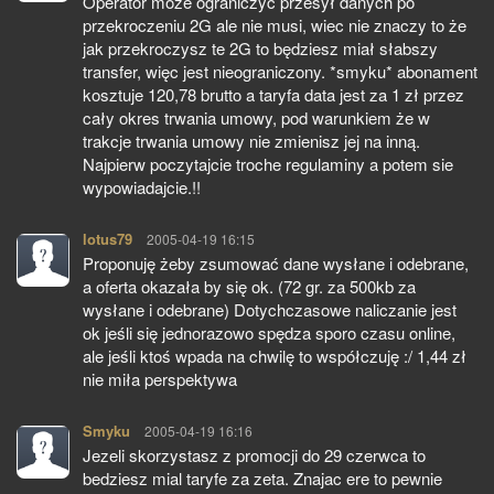
Operator może ograniczyć przesył danych po
przekroczeniu 2G ale nie musi, wiec nie znaczy to że
jak przekroczysz te 2G to będziesz miał słabszy
transfer, więc jest nieograniczony. *smyku* abonament
kosztuje 120,78 brutto a taryfa data jest za 1 zł przez
cały okres trwania umowy, pod warunkiem że w
trakcje trwania umowy nie zmienisz jej na inną.
Najpierw poczytajcie troche regulaminy a potem sie
wypowiadajcie.!!
lotus79
pisze:
2005-04-19 16:15
Proponuję żeby zsumować dane wysłane i odebrane,
a oferta okazała by się ok. (72 gr. za 500kb za
wysłane i odebrane) Dotychczasowe naliczanie jest
ok jeśli się jednorazowo spędza sporo czasu online,
ale jeśli ktoś wpada na chwilę to współczuję :/ 1,44 zł
nie miła perspektywa
Smyku
pisze:
2005-04-19 16:16
Jezeli skorzystasz z promocji do 29 czerwca to
bedziesz mial taryfe za zeta. Znajac ere to pewnie