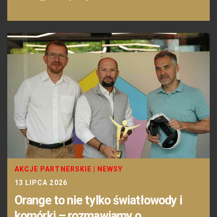
AKCJE PARTNERSKIE
|
NEWSY
13 LIPCA 2026
Orange to nie tylko światłowody i
komórki – rozmawiamy o