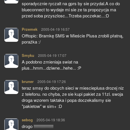
sporadycznie ryczalt na gprs by sie przydal.A co do
blueconnect to wydaje mi sie ze ta propozycja ma
przed soba przyszlosc...Trzeba poczekac...:D
Przemek
pisze:
2005-04-19 16:57
Offtopic: Bramkę SMS w Mieście Plusa zrobili płatną,
porażka :/
Smyku
pisze:
2005-04-19 17:07
A podobno zmieniaja swiat na
plus...hmm...dziwne...hehe... :P
bruner
pisze:
2005-04-19 17:26
teraz smsy do obcych sieci w miescieplusa drozej niz
z telefonu. no chyba, ze sie kupi pakiet za 11zl. swoja
droga wzorem taktaka i popa doczekalismy sie
"pakietow" w sim+ :D
sebog
pisze:
2005-04-19 18:36
drogo !!!!!!!!!!!!!!!!!