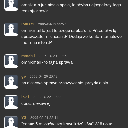
omnix ma juz niezle opcje, to chyba najbogatszy tego
rodzaju serwis.
lotus79
pisze:
2005-04-19 22:57
omnixmail to jest to czego szukałem. Przed chwilą
sprawdzałem i chodzi :P Dodaję że konto internetowe
mam na interi :P
mardall
pisze:
2005-04-20 01:35
omnixmail - to fajna sprawa
go
pisze:
2005-04-20 20:13
no ciekawa sprawa rzeczywiscie, przydaje się
lakif
pisze:
2005-04-22 00:22
coraz ciekawiej
VS
pisze:
2005-05-01 22:41
"ponad 5 milonów użytkowników" - WOW!!! no to