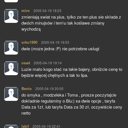
miro
pisze:
2005-04-19 18:23
zmieniają swiat na plus, tylko ze ten plus sie składa z
dwóch minujsów i tem\u tak koślawe zmiany
wychodzą
orko1990
pisze:
2005-04-19 19:03
dwie (moze jedna ;P) nie potrzebne uslugi
osad
pisze:
2005-04-19 19:14
Luzie mało kogo stać na takie bajery, obniżcie cenę to
będzie więcej chętnych a tak to lipa.
Benio
pisze:
2005-04-19 20:05
do smyka , modzeleka i Toma , prosze poczytajcie
dokładnie regulaminy o Blu:) sa dwie opcje , taryfa
Data za 1zł, lub taryfa Data za 30 zł, oczywiście ceny
netto
lakif
pisze:
2005-04-19 22:41