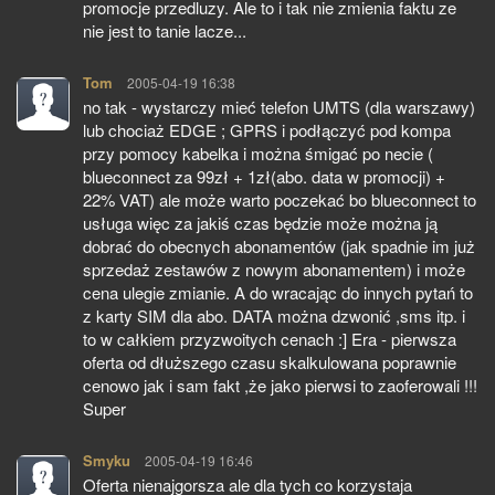
promocje przedluzy. Ale to i tak nie zmienia faktu ze
nie jest to tanie lacze...
Tom
pisze:
2005-04-19 16:38
no tak - wystarczy mieć telefon UMTS (dla warszawy)
lub chociaż EDGE ; GPRS i podłączyć pod kompa
przy pomocy kabelka i można śmigać po necie (
blueconnect za 99zł + 1zł(abo. data w promocji) +
22% VAT) ale może warto poczekać bo blueconnect to
usługa więc za jakiś czas będzie może można ją
dobrać do obecnych abonamentów (jak spadnie im już
sprzedaż zestawów z nowym abonamentem) i może
cena ulegie zmianie. A do wracając do innych pytań to
z karty SIM dla abo. DATA można dzwonić ,sms itp. i
to w całkiem przyzwoitych cenach :] Era - pierwsza
oferta od dłuższego czasu skalkulowana poprawnie
cenowo jak i sam fakt ,że jako pierwsi to zaoferowali !!!
Super
Smyku
pisze:
2005-04-19 16:46
Oferta nienajgorsza ale dla tych co korzystaja