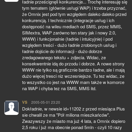
ładnie prześcignęli konkurencje... Trochę interesuję się
tym tematem (głównie usługi WAP) i trzeba przyznać,
że Omnix jest pod tym względem daleko daleko przed
konkurencją. I technicznie (integracje usług i ich
dostępność na wileu mediach od SMS, przez MMS,
SIMextra, WAP zarówno ten stary jak i nowy 2.0,
WWW) i funkcjonalnie (ładnie i intuicyjnie) i pod
względem treści - dużo ładnie zrobionych usług i
ładnie dojście do informacji - dużo dobrze
zredagowanego tekstu + zdjecia. Widac, ze
konsekwentnie idą do przodu i dobrze. A nowe strony
WWW nie tylko są graficznie bardzo ładne, ale i mają
dużo więcej tresci niz wczesniejsze. Tu tez widac, ze
to wszystko co jest na WWW mam także w komorce
na WAP i chyba tez na SMS, MMS itd.
VS
pisze:
2005-05-01 23:20
Dokładnie, w newsie id=11202 z przed miesiąca Plus
sie chwalil ze ma "Pół miliona mieszkańców".
Zwazywszy że miasto ma już 4 lata, a Omnix dopiero
2,5 roku i już ma obecnie ponad 5mln - czyli 10 razy