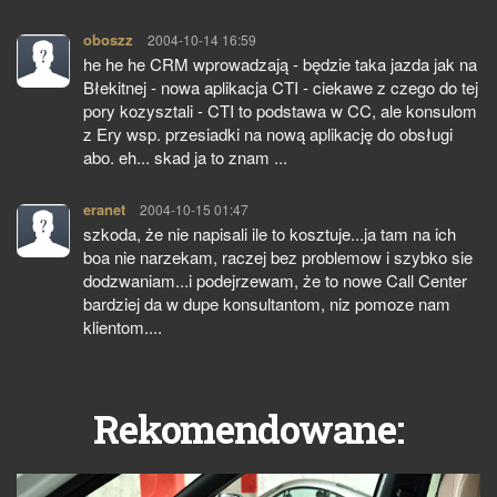
oboszz
pisze:
2004-10-14 16:59
he he he CRM wprowadzają - będzie taka jazda jak na
Błekitnej - nowa aplikacja CTI - ciekawe z czego do tej
pory kozysztali - CTI to podstawa w CC, ale konsulom
z Ery wsp. przesiadki na nową aplikację do obsługi
abo. eh... skad ja to znam ...
eranet
pisze:
2004-10-15 01:47
szkoda, że nie napisali ile to kosztuje...ja tam na ich
boa nie narzekam, raczej bez problemow i szybko sie
dodzwaniam...i podejrzewam, że to nowe Call Center
bardziej da w dupe konsultantom, niz pomoze nam
klientom....
Rekomendowane: