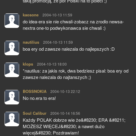
taką promocją, że pół Polski na to poleci ;)
kaosone
pisze:
2004-10-13 11:59
do idea-era sie nie chwali-zobacz na zrodlo newsa-
nextra one-to podwykonawca sie chwali :)
nautilius
pisze:
2004-10-13 11:59
boa ery od zawsze nalezala do najlepszych :D
klops
pisze:
2004-10-13 18:00
*nautilus: za jakis rok, dwa bedziesz pisal: boa ery od
zawsze nalezala do najtanszych ;)
BOSSNOKIA
pisze:
2004-10-13 22:12
No no.era to era!
Soul Calibur
pisze:
2004-10-14 16:56
Każdy POLAK dobrze wie że&#8230; ERA &#8211;
MOŻESZ WIĘCEJ&#8230; a nawet dużo
więcej&#8230; Pozdrawiam!