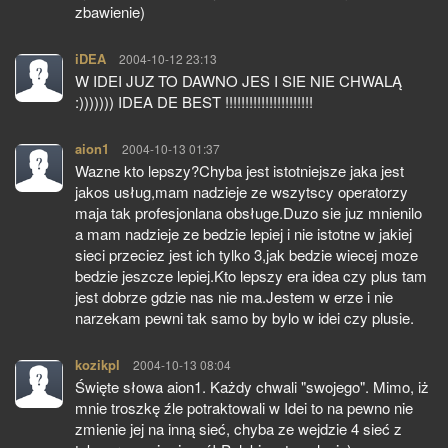
zbawienie)
iDEA
pisze:
2004-10-12 23:13
W IDEI JUZ TO DAWNO JES I SIE NIE CHWALĄ
:))))))) IDEA DE BEST !!!!!!!!!!!!!!!!!!!!!!
aion1
pisze:
2004-10-13 01:37
Wazne kto lepszy?Chyba jest istotniejsze jaka jest
jakos usług,mam nadzieje ze wszytscy operatorzy
maja tak profesjonlana obsługe.Duzo sie juz mnienilo
a mam nadzieje ze bedzie lepiej i nie istotne w jakiej
sieci przeciez jest ich tylko 3,jak bedzie wiecej moze
bedzie jeszcze lepiej.Kto lepszy era idea czy plus tam
jest dobrze gdzie nas nie ma.Jestem w erze i nie
narzekam pewni tak samo by bylo w idei czy plusie.
kozikpl
pisze:
2004-10-13 08:04
Święte słowa aion1. Każdy chwali "swojego". Mimo, iż
mnie troszkę źle potraktowali w Idei to na pewno nie
zmienie jej na inną sieć, chyba ze wejdzie 4 sieć z