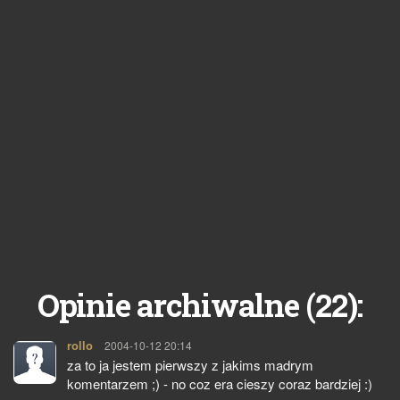
22
Opinie archiwalne (
):
rollo
pisze:
2004-10-12 20:14
za to ja jestem pierwszy z jakims madrym
komentarzem ;) - no coz era cieszy coraz bardziej :)