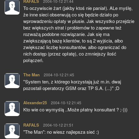
RAFALS
pisze:
2004-10-12 21:44
To oczywiscie żart (jakby ktoś nie paniał). ALe myślę,
że inne sieci obserwują co się będzie działo po
wprowadzeniu opłaty w plusie. Jak wszystko przejdzie
bez większych strat i problemów to zapewne też
rozważą podobne rozwiązanie. Jak się ma
zwiększającą bazę klientów, to są 2 wyjścia, albo
zwiększać liczbę konsultantów, albo ograniczać do
nich dostęp (przez opłatę), co zmniejszy ilość
połączeń.
The Man
pisze:
2004-10-12 21:45
''System ten, z którego korzystają już m.in. dwaj
pozostali operatorzy GSM oraz TP S.A. (...)'' ;D
Alexander25
pisze:
2004-10-12 21:45
Kto wie co wymyślą ..Może płatny konsultant ? ;-)))
RAFALS
pisze:
2004-10-12 21:51
"The Man": no wiesz najlepsza sieć :)