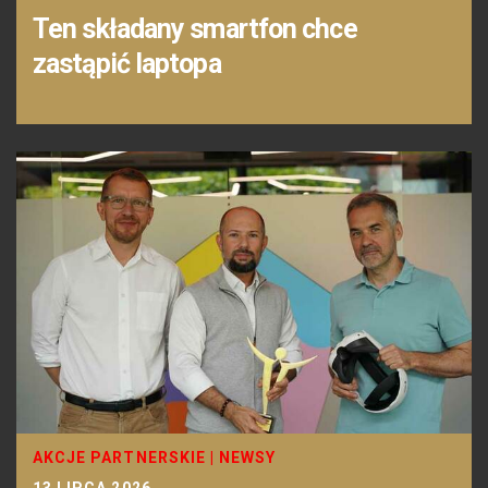
Ten składany smartfon chce
zastąpić laptopa
AKCJE PARTNERSKIE
|
NEWSY
13 LIPCA 2026