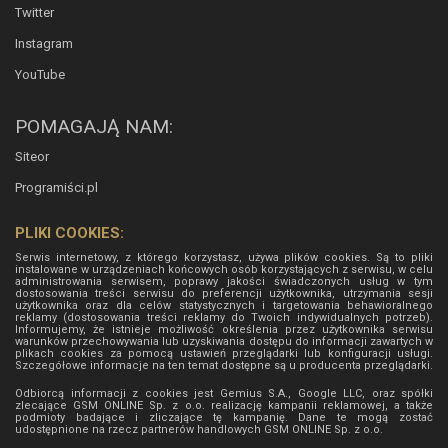
Twitter
Instagram
YouTube
POMAGAJĄ NAM:
Siteor
Programiści.pl
PLIKI COOKIES:
Serwis internetowy, z którego korzystasz, używa plików cookies. Są to pliki
instalowane w urządzeniach końcowych osób korzystających z serwisu, w celu
administrowania serwisem, poprawy jakości świadczonych usług w tym
dostosowania treści serwisu do preferencji użytkownika, utrzymania sesji
użytkownika oraz dla celów statystycznych i targetowania behawioralnego
reklamy (dostosowania treści reklamy do Twoich indywidualnych potrzeb).
Informujemy, że istnieje możliwość określenia przez użytkownika serwisu
warunków przechowywania lub uzyskiwania dostępu do informacji zawartych w
plikach cookies za pomocą ustawień przeglądarki lub konfiguracji usługi.
Szczegółowe informacje na ten temat dostępne są u producenta przeglądarki.
Odbiorcą informacji z cookies jest Gemius S.A., Google LLC, oraz spółki
zlecające GSM ONLINE Sp. z o.o. realizację kampanii reklamowej, a także
podmioty badające i zliczające tę kampanię. Dane te mogą zostać
udostępnione na rzecz partnerów handlowych
GSM ONLINE Sp. z o.o.