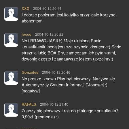
XXX
pisze:
2004-10-12 20:14
I dobrze popieram jesl ito tylko przyniesie korzysci
abonentom
locco
pisze:
2004-10-12 20:22
No i BRAWO JASIU:) Moje ulubione Panie
konsulktantki będą jeszcze szybciej dostępne:) Serio,
strsznie lubię BOA Ery, zamęczam ich pytankami,
dzwonię często i zaaaaawsze jestem uprzejmy:)
Gonzales
pisze:
2004-10-12 20:46
No proszę, znowu Plus był pierwszy. Nazywa się
Automatyczny System Informacji Głosowej :).
[negatyw]
RAFALS
pisze:
2004-10-12 21:40
Znaczy się pierwszy krok do płatnego konsultanta?
0,90zł (promocja) :)