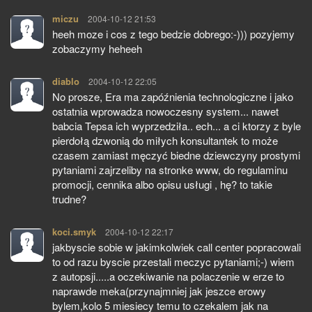
miczu
pisze:
2004-10-12 21:53
heeh moze i cos z tego bedzie dobrego:-))) pozyjemy
zobaczymy heheeh
diablo
pisze:
2004-10-12 22:05
No prosze, Era ma zapóźnienia technologiczne i jako
ostatnia wprowadza nowoczesny system... nawet
babcia Tepsa ich wyprzedziła.. ech... a ci ktorzy z byle
pierdołą dzwonią do miłych konsultantek to może
czasem zamiast męczyć biedne dziewczyny prostymi
pytaniami zajrzeliby na stronke www, do regulaminu
promocji, cennika albo opisu usługi , hę? to takie
trudne?
koci.smyk
pisze:
2004-10-12 22:17
jakbyscie sobie w jakimkolwiek call center popracowali
to od razu byscie przestali meczyc pytaniami;-) wiem
z autopsji.....a oczekiwanie na polaczenie w erze to
naprawde meka(przynajmniej jak jeszce erowy
bylem,kolo 5 miesiecy temu to czekalem jak na