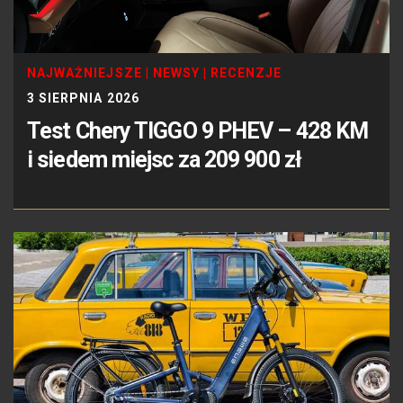
NAJWAŻNIEJSZE
|
NEWSY
|
RECENZJE
3 SIERPNIA 2026
Test Chery TIGGO 9 PHEV – 428 KM
i siedem miejsc za 209 900 zł