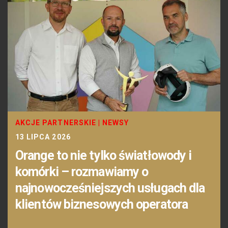
AKCJE PARTNERSKIE
|
NEWSY
13 LIPCA 2026
Orange to nie tylko światłowody i
komórki – rozmawiamy o
najnowocześniejszych usługach dla
klientów biznesowych operatora