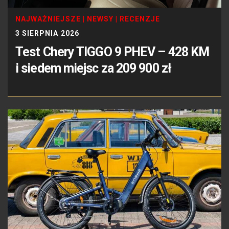
NAJWAŻNIEJSZE
|
NEWSY
|
RECENZJE
3 SIERPNIA 2026
Test Chery TIGGO 9 PHEV – 428 KM
i siedem miejsc za 209 900 zł