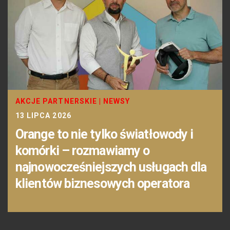
AKCJE PARTNERSKIE
|
NEWSY
13 LIPCA 2026
Orange to nie tylko światłowody i
komórki – rozmawiamy o
najnowocześniejszych usługach dla
klientów biznesowych operatora