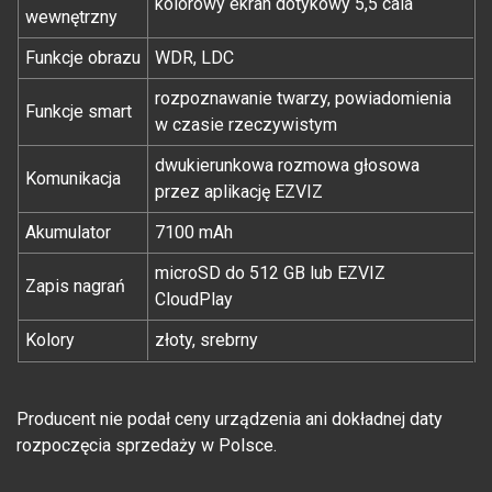
kolorowy ekran dotykowy 5,5 cala
wewnętrzny
Funkcje obrazu
WDR, LDC
rozpoznawanie twarzy, powiadomienia
Funkcje smart
w czasie rzeczywistym
dwukierunkowa rozmowa głosowa
Komunikacja
przez aplikację EZVIZ
Akumulator
7100 mAh
microSD do 512 GB lub EZVIZ
Zapis nagrań
CloudPlay
Kolory
złoty, srebrny
Producent nie podał ceny urządzenia ani dokładnej daty
rozpoczęcia sprzedaży w Polsce.