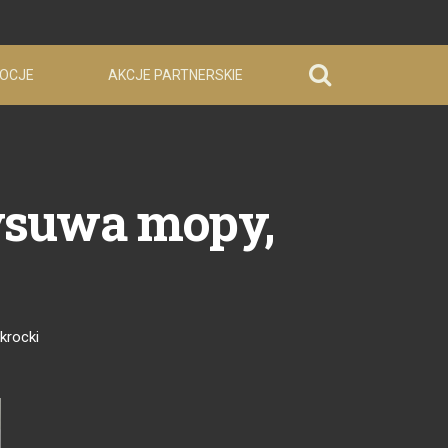
OCJE
AKCJE PARTNERSKIE
wysuwa mopy,
krocki