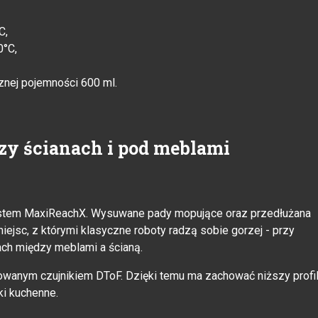
C,
°C,
znej pojemności 600 ml.
rzy ścianach i pod meblami
ystem MaxiReachX. Wysuwane pady mopujące oraz przedłużana
jsc, z którymi klasyczne roboty radzą sobie gorzej - przy
ach między meblami a ścianą.
howanym czujnikiem DToF. Dzięki temu ma zachować niższy profi
ki kuchenne.