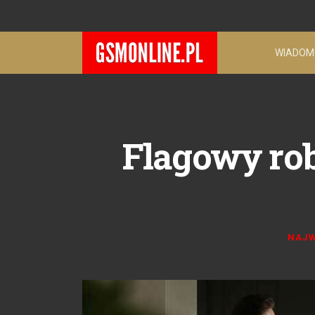
WIADOM
Flagowy rob
NAJW