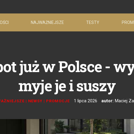
OŚCI
NAJWAŻNIEJSZE
TESTY
PROM
ot już w Polsce - 
myje je i suszy
1 lipca 2026
autor:
Maciej Za
AŻNIEJSZE
|
NEWSY
|
PROMOCJE