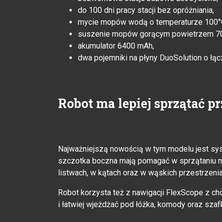
do 100 dni pracy stacji bez opróżniania,
mycie mopów wodą o temperaturze 100°
suszenie mopów gorącym powietrzem 70
akumulator 6400 mAh,
dwa pojemniki na płyny DuoSolution o łąc
Robot ma lepiej sprzątać p
Najważniejszą nowością w tym modelu jest s
szczotka boczna mają pomagać w sprzątaniu mie
listwach, w kątach oraz w wąskich przestrzeni
Robot korzysta też z nawigacji FlexScope z c
i łatwiej wjeżdżać pod łóżka, komody oraz szaf