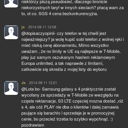
niektórzy piszą pseudosieć, dlaczego bronicie
niekorzystnych taryf w innych sieciach? płacą wam za
to, ot co. SGS 4 cena bezkonkurencyjna.
ja
pisze:
2014-08-11 12:08
@dopisaczyopinii- czy telefon w tej chwili jest
najważniejszy? ja wolę kupić sobi telefon z wolnej ręki i
mieć niską cenę abonamentu, MImo wszystko
uważam , że no limity w UE są najlepsze w T-Mobile,
play juz samym oszukanym hasłem reklamowym
Europa unlimited, a tak naprawde z limitami,
całkowicie się skreśla z mojej listy do wyboru
Ja
pisze:
2014-08-11 12:21
@Lota bo- Samsung galaxy s 4 praktycznie został
wycofany ze sprzedaży w T-Mobile ze wwzględu na
częste reklamacje, S3 LTE częsciej mozna dostać ,niż
s 4, ale cóż PLAY nie dba o klientów i dalej zamawia
psujące się barachło i sprzedaje je w promocyjnej
cenie, bo przecież trzeba to szybko wypchnąć. :)
pozdrawiam