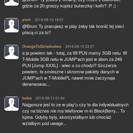
gdzie za 20 groszy kupisz bułeczkę i kefir? :P ;)
piotr
pisze:
2014-08-10 16:01
@Brum Ty pracujesz w play żeby tak bronić tej sieci
płacą ci za to?
OrangeToDziadostwo
pisze:
2014-08-10 23:07
a ja powiem tak - tutaj, za 99 PLN mamy 3GB netu. W
T-Mobile 3GB netu w JUMP'ach jest w abon za 249
PLN [Jump XXXL] - wiec o co chodzi? Szczerze
powiem, te smieszne i skromne pakiety danych w
JUMP'ach w T-MobilePL nawet mnie zaczynaja
denerwowac...
bobo
pisze:
2014-08-11 01:44
Najgorsze jest to ze w play'u czy to dla indywidualnych
czy na biznes nie ma telefonow m-ki BlackBerry... To
kpina. Gdyby byly, skorzystalbym lub chociaż
wzialbym pod uwage...