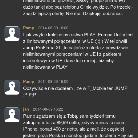
nielimitowane połączenia, SMSy, połączenia w EU,
dużo taniej abo bez telefonu Ci nie wyjdzie. Po trzecie -
znajdź lepszą ofertę. Nie ma. Dziękuję, dobranoc.
Pamp
pisze:
2014-08-09 16:00
I jak zwykle kolejne oszustwo PLAY- Europa Unlimited
z limitowanymi połączeniami w UE :):):) W tej chwili
Jump ProFirma XL ,to najtańsza oferta z prawdziwie
nielimitowanymi połączeniami w UE i z pakietem
internetowym w UE i kosztuje mniej , niż niby
nielimitowana w PLAY
Pamp
pisze:
2014-08-09 16:00
Oczywiście nie dodałem , że w T_Mobile ten JUMP
:P:P:P
jan
pisze:
2014-08-09 16:22
Pamp zgadzam się z Tobą, sam tydzień temu
zakupiłem to za 89,99 netto, jedyny minus to cena
IPhone, ponad 400 zł netto, ale z racji, że częściej
jestem poza Polska i nonstop gadam, to oferta Play się