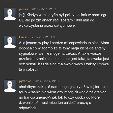
james
pisze:
2014-08-11 12:53
ja@ Kiedyś w tej taryfie był pełny no limit w roamingu
UE ale po zmianach reg. zostało 1000 min do
wykorzystania przez całą umowę.
Lucab
pisze:
2014-08-12 09:38
A ja jestem w play i bardzo mi odpowiada ta siec. Mam
iphonea co wiadomo ze te fony maja kiepskie anteny
sygnalowe, ale nie moge narzekac. A takie wasze
przekomarzanie sie , ze ta siec jest taka, ta owaka jest
bez sensu. Kazda siec ma swoje wady i zalety i mowa
tu o calosci.
pytanko
pisze:
2014-08-14 19:32
chciałbym zakupić samsunga galaxy s5 w tej formule
tylko własnie nie wiem czy mogę dzwonić za granice
np francja ,niemcy? jak tak to czy osoba do której
dzwonie też musi mieć ten pakiet? proszę o
odpowiedz...