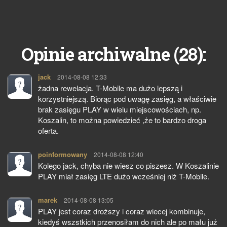
28
Opinie archiwalne (
):
jack
pisze:
2014-08-08 12:33
żadna rewelacja. T-Mobile ma dużo lepszą i
korzystniejszą. Biorąc pod uwagę zasięg, a właściwie
brak zasięgu PLAY w wielu miejscowościach, np.
Koszalin, to można powiedzieć ,że to bardzo droga
oferta.
poinformowany
pisze:
2014-08-08 12:40
Kolego jack, chyba nie wiesz co piszesz. W Koszalinie
PLAY miał zasięg LTE dużo wcześniej niż T-Mobile.
marek
pisze:
2014-08-08 13:05
PLAY jest coraz droższy i coraz wiecej kombinuje,
kiedyś wszstkich przenosiłam do nich ale po mału już