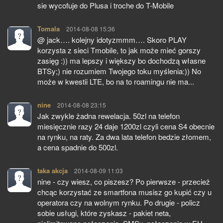
sie wycofuje do Plusa i troche do T-Mobile
Tomala
pisze:
2014-08-08 15:36
@ jack…. kolejny idotyzmmm…. Skoro PLAY
korzysta z sieci Tmobile, to jak może mieć gorszy
zasięg :)) ma lepszy i większy bo dochodzą własne
BTSy;) nie rozumiem Twojego toku myślenia:)) No
może w kwestii LTE, bo na to roamingu nie ma...
nine
pisze:
2014-08-08 23:15
Jak zwykle żadna rewelacja. 50zl na telefon
miesięcznie razy 24 daje 1200zl czyli cena S4 obecnie
na rynku, na raty. Za dwa lata telefon bedzie złomem,
a cena spadnie do 500zl.
taka akcja
pisze:
2014-08-09 11:03
nine - czy wiesz, co piszesz? Po pierwsze - przecież
chcąc korzystać ze smartfona musisz go kupić czy u
operatora czy na wolnym rynku. Po drugie - policz
sobie usługi, które zyskasz - pakiet neta,