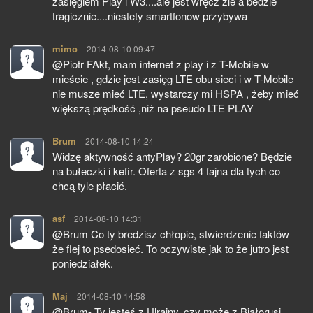
zasięgiem Play i W3....ale jest wręcz zle a bedzie
tragicznie....niestety smartfonow przybywa
mimo
pisze:
2014-08-10 09:47
@Piotr FAkt, mam internet z play i z T-Mobile w
mieście , gdzie jest zasięg LTE obu sieci i w T-Mobile
nie musze mieć LTE, wystarczy mi HSPA , żeby mieć
większą prędkość ,niż na pseudo LTE PLAY
Brum
pisze:
2014-08-10 14:24
Widzę aktywność antyPlay? 20gr zarobione? Będzie
na bułeczki i kefir. Oferta z sgs 4 fajna dla tych co
chcą tyle płacić.
asf
pisze:
2014-08-10 14:31
@Brum Co ty bredzisz chłopie, stwierdzenie faktów
że flej to psedosieć. To oczywiste jak to że jutro jest
poniedziałek.
Maj
pisze:
2014-08-10 14:58
@Brum- Ty jesteś z Ulrainy, czy może z Białorusi,