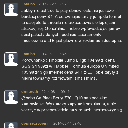
Lota bo
pisze:
2014-08-11 08:39
Jakby ńie patrzec to play obnizyl ostatnio jeszcze
bardziej ceny S4. A porownujac taryfy jump do formul
to dalej oferta tmobile nie przedstawia sie lepiej ani
atrakcyjniej. Generalnie tmobile wprowadzajac jumpy
scial pakiety danych, podniosl abonamenty
miesieczne a LTE jest glownie w reklamach dostepne.
Lota bo
pisze:
2014-08-11 08:46
Porownanko : Tmobile Jump L 1gb 104,99 zl cena
SGS S4 989zl w TMobile, Formula europa Unlimited
105,98 zł 3 gb internet cena S4 1 zł.......obie taryfy z
nielimitownamy rozmowami sms i mms.
drmordth
pisze:
2014-08-11 09:19
@bobo Sa BlackBerry Z30 i Q10 na specjalne
zamowienie. Wystarczy zapytac konsultanta, a nie
wierzyc w przepowiednie na stronach internetowych ;)
dopisaczyopinii
pisze:
2014-08-11 09:46