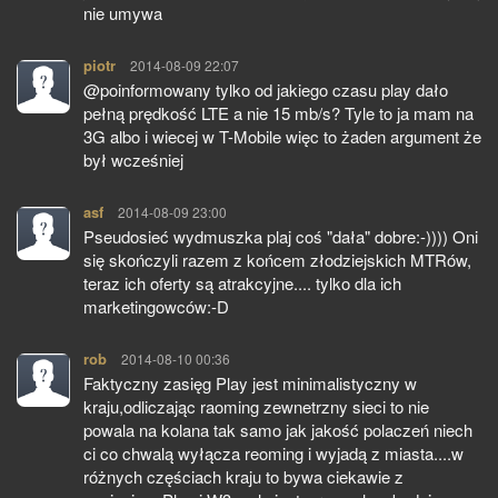
nie umywa
piotr
pisze:
2014-08-09 22:07
@poinformowany tylko od jakiego czasu play dało
pełną prędkość LTE a nie 15 mb/s? Tyle to ja mam na
3G albo i wiecej w T-Mobile więc to żaden argument że
był wcześniej
asf
pisze:
2014-08-09 23:00
Pseudosieć wydmuszka plaj coś "dała" dobre:-)))) Oni
się skończyli razem z końcem złodziejskich MTRów,
teraz ich oferty są atrakcyjne.... tylko dla ich
marketingowców:-D
rob
pisze:
2014-08-10 00:36
Faktyczny zasięg Play jest minimalistyczny w
kraju,odliczając raoming zewnetrzny sieci to nie
powala na kolana tak samo jak jakość polaczeń niech
ci co chwalą wyłącza reoming i wyjadą z miasta....w
różnych częściach kraju to bywa ciekawie z