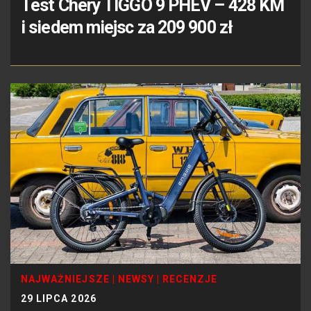
Test Chery TIGGO 9 PHEV – 428 KM
i siedem miejsc za 209 900 zł
NAJWAŻNIEJSZE
|
NEWSY
|
RECENZJE
29 LIPCA 2026