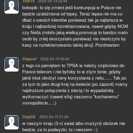
Tom14
pisze:
2002-04-14 23:44
bobopik: to się zmieni jeśli konkuręcja w Polsce nie
będzie uzależniona od tepsy. Teraz tepsa nie ma co
dbać o swoich klientów ponieważ tak ja najtańsza w
kraju i najbardziej rozreklamowana, nawet gdyby NOM
czy Netia zrobiło jaką wielką promocję to bardzo mało
osób by zniej skorzystało ponieważ nie niestczyło by
kasy na rozleklamowaniu takiej akcji. Pozdrawiam
Clapool
pisze:
2002-04-15 00:42
z tego co pamiętam to TPSA w należy częściowo do
France telecom i nie byłoby to w złym tonie, gdyby
jakiś ktoś obniżył ceny korzystania z netu....... Tak po
za tym to jako drugi kraj na świecie (po Japonii) mamy
najdroższe połączenia z siecią i to wypadałoby
wytłumaczyć (nawet siłą) naszemu "kochanemu"
monopoliście.....:)
CiepliX
pisze:
2002-04-15 01:44
w naszym kraju (3-ci swiat albo murzyni) obnizek nie
bedzie, za to podwyzki, to i owszem :-(