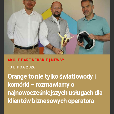
AKCJE PARTNERSKIE
|
NEWSY
13 LIPCA 2026
Orange to nie tylko światłowody i
komórki – rozmawiamy o
najnowocześniejszych usługach dla
klientów biznesowych operatora