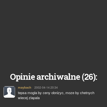
26
Opinie archiwalne (
):
maybach
pisze:
2002-04-14 20:34
tepsa mogla by ceny obnizyc, moze by chetnych
wiecej zlapala