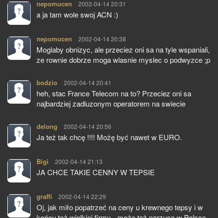
nepomucen
pisze:
2002-04-14 20:31
a ja tam wole swoj ACN :)
nepomucen
pisze:
2002-04-14 20:38
Moglaby obnizyc, ale przeciez oni sa na tyle wspaniali,
ze rownie dobrze moga wlasnie myslec o podwyzce ;p
bodzio
pisze:
2002-04-14 20:41
heh, stac France Telecom na to? Przeciez oni sa
najbardziej zadluzonym operatorem na swiecie
delong
pisze:
2002-04-14 20:56
Ja też tak chcę !!!! Możę być nawet w EURO.
Bigi
pisze:
2002-04-14 21:13
JA CHCE TAKIE CENNY W TEPSIE
graffi
pisze:
2002-04-14 22:29
Oj, jak miło popatrzeć na ceny u krewnego tepsy i w
końcu też wielkiej firmy - może też narzucą w Polsce