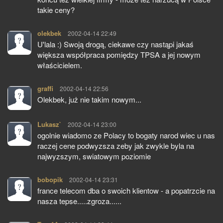
takie ceny?
olekbek
pisze:
2002-04-14 22:49
U'lala :) Swoją drogą, ciekawe czy nastąpi jakaś
większa współpraca pomiędzy TPSA a jej nowym
właścicielem.
graffi
pisze:
2002-04-14 22:56
Olekbek, już nie takim nowym...
Lukasz`
pisze:
2002-04-14 23:00
ogolnie wiadomo ze Polacy to bogaty narod wiec u nas
raczej cene podwyzsza zeby jak zwykle byla na
najwyzszym, swiatowym poziomie
bobopik
pisze:
2002-04-14 23:31
france telecom dba o swoich klientow - a popatrzcie na
nasza tepse.....zgroza......