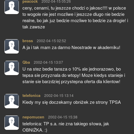
peacock
pisze:
2002-04-15 05:26
ceny, cenami, tu jeszcze chodzi o jakosc!!!! w polsce
to wogole nie jest mozliwe i jeszcze dlugo nie bedzie
realne, bo jak juz bedzie mozliwe to bedzie za drogie! i
tak zawsze
bross
pisze:
2002-04-15 02:52
A ja i tak mam za darmo Neostrade w akademiku!
Qba
pisze:
2002-04-15 13:07
U na stez bedie tansza o 10% ale jednorazowo, bo
tepsa sie przyznala do wtopy! Moze kiedys stanieje i
stanie sie barzdziej przystepna oferta dla klientow!
telefonica
pisze:
2002-04-15 13:14
Kiedy my się doczekamy obniżek ze strony TPSA
nepomucen
pisze:
2002-04-15 15:38
telefonica: TP s.a. nie zna takiego słowa, jak
OBNIŻKA. :)