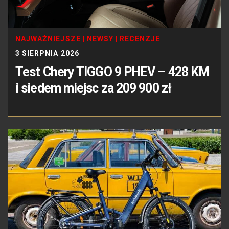
NAJWAŻNIEJSZE
|
NEWSY
|
RECENZJE
3 SIERPNIA 2026
Test Chery TIGGO 9 PHEV – 428 KM
i siedem miejsc za 209 900 zł