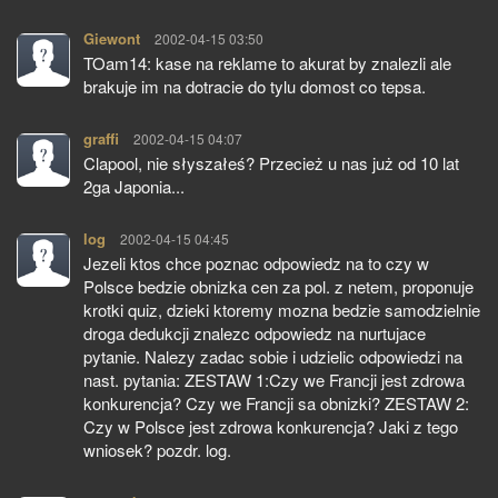
Giewont
pisze:
2002-04-15 03:50
TOam14: kase na reklame to akurat by znalezli ale
brakuje im na dotracie do tylu domost co tepsa.
graffi
pisze:
2002-04-15 04:07
Clapool, nie słyszałeś? Przecież u nas już od 10 lat
2ga Japonia...
log
pisze:
2002-04-15 04:45
Jezeli ktos chce poznac odpowiedz na to czy w
Polsce bedzie obnizka cen za pol. z netem, proponuje
krotki quiz, dzieki ktoremy mozna bedzie samodzielnie
droga dedukcji znalezc odpowiedz na nurtujace
pytanie. Nalezy zadac sobie i udzielic odpowiedzi na
nast. pytania: ZESTAW 1:Czy we Francji jest zdrowa
konkurencja? Czy we Francji sa obnizki? ZESTAW 2:
Czy w Polsce jest zdrowa konkurencja? Jaki z tego
wniosek? pozdr. log.