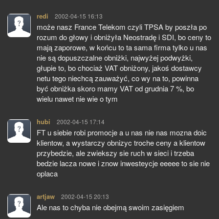
redi
pisze:
2002-04-15 16:13
może nasz France Telekom czyli TPSA by poszła po
rozum do głowy i obniżyła Neostradę i SDI, bo ceny to
mają zaporowe, w końcu to ta sama firma tylko u nas
nie są dopuszczalne obniżki, najwyżej podwyżki,
głupie to, bo chociaż VAT obniżony, jakoś dostawcy
netu tego niechcą zauważyć, co wy na to, powinna
być obniżka skoro mamy VAT od grudnia 7 %, bo
wielu nawet nie wie o tym
hubi
pisze:
2002-04-15 17:14
FT u siebie robi promocje a u nas nie nas mozna doic
klientow, a wystarczy obnizyc troche ceny a klientow
przybedzie, ale zwiekszy sie ruch w sieci i trzeba
bedzie lacza nowe i znow inwesteycje eeeee to sie nie
oplaca
artjaw
pisze:
2002-04-15 20:13
Ale nas to chyba nie obejmą swoim zasięgiem