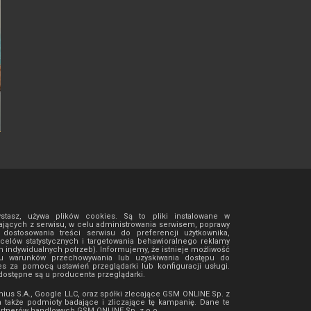
ystasz, używa plików cookies. Są to pliki instalowane w
jących z serwisu, w celu administrowania serwisem, poprawy
ostosowania treści serwisu do preferencji użytkownika,
 celów statystycznych i targetowania behawioralnego reklamy
h indywidualnych potrzeb). Informujemy, że istnieje możliwość
isu warunków przechowywania lub uzyskiwania dostępu do
es za pomocą ustawień przeglądarki lub konfiguracji usługi.
ostępne są u producenta przeglądarki.
mius S.A., Google LLC, oraz spółki zlecające GSM ONLINE Sp. z
a także podmioty badające i zliczające tę kampanię. Dane te
artnerów handlowych
GSM ONLINE Sp. z o.o.