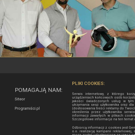
PLIKI COOKIES:
POMAGAJĄ NAM:
Serwis internetowy, z którego korz
urządzeniach końcowych osób korzysta
Siteor
jakości świadczonych usług w tym d
utrzymania sesji użytkownika oraz dla
Programiści.pl
(dostosowania treści reklamy do Twoic
określenia przez użytkownika serw
informacji zawartych w plikach cooki
Szczegółowe informacje na ten temat d
Odbiorcą informacji z cookies jest Ge
o.o. realizację kampanii reklamowej, 
mogą zostać udostępnione na rzecz p