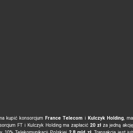
 ma kupić konsorcjum
France Telecom
i
Kulczyk Holding
, m
sorcjum FT i Kulczyk Holding ma zapłacić
20 zł
za jedną akcj
ży 10% Telekomunikacji Polskiej
2,8 mld zł
. Transakcja jest ju