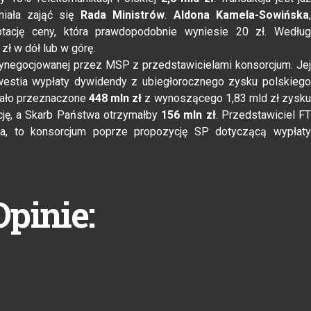
miała zająć się
Rada Ministrów
.
Aldona Kamela-Sowińska
tację ceny, która prawdopodobnie wyniesie 20 zł. Wedłu
zł w dół lub w górę.
ynegocjowanej przez MSP z przedstawicielami konsorcjum. Jej
kwestia wypłaty dywidendy z ubiegłorocznego zysku polskiego
tało przeznaczone
448 mln zł
z wynoszącego 1,83 mld zł zysku
cję, a Skarb Państwa otrzymałby
156 mln zł
. Przedstawiciel F
na, to konsorcjum poprze propozycję SP dotyczącą wypłaty
Opinie: