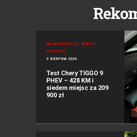
Reko
NAJWAŻNIEJSZE
|
NEWSY
|
RECENZJE
3 SIERPNIA 2026
Test Chery TIGGO 9
PHEV – 428 KM i
siedem miejsc za 209
900 zł