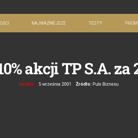
OŚCI
NAJWAŻNIEJSZE
TESTY
PROM
0% akcji TP S.A. za 
5 września 2001
Żródło:
Puls Biznesu
NEWSY