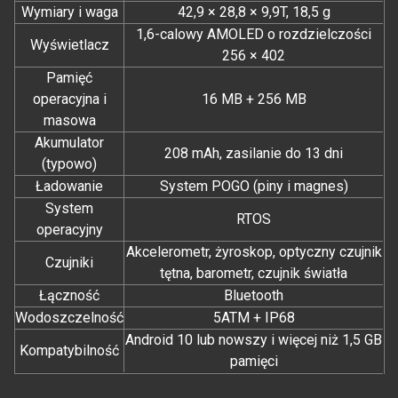
Wymiary i waga
42,9 × 28,8 × 9,9T, 18,5 g
1,6-calowy AMOLED o rozdzielczości
Wyświetlacz
256 × 402
Pamięć
operacyjna i
16 MB + 256 MB
masowa
Akumulator
208 mAh, zasilanie do 13 dni
(typowo)
Ładowanie
System POGO (piny i magnes)
System
RTOS
operacyjny
Akcelerometr, żyroskop, optyczny czujnik
Czujniki
tętna, barometr, czujnik światła
Łączność
Bluetooth
Wodoszczelność
5ATM + IP68
Android 10 lub nowszy i więcej niż 1,5 GB
Kompatybilność
pamięci