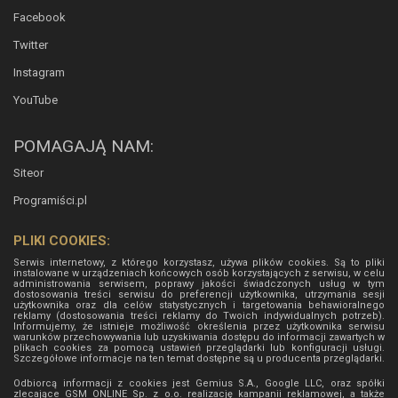
Facebook
Twitter
Instagram
YouTube
POMAGAJĄ NAM:
Siteor
Programiści.pl
PLIKI COOKIES:
Serwis internetowy, z którego korzystasz, używa plików cookies. Są to pliki
instalowane w urządzeniach końcowych osób korzystających z serwisu, w celu
administrowania serwisem, poprawy jakości świadczonych usług w tym
dostosowania treści serwisu do preferencji użytkownika, utrzymania sesji
użytkownika oraz dla celów statystycznych i targetowania behawioralnego
reklamy (dostosowania treści reklamy do Twoich indywidualnych potrzeb).
Informujemy, że istnieje możliwość określenia przez użytkownika serwisu
warunków przechowywania lub uzyskiwania dostępu do informacji zawartych w
plikach cookies za pomocą ustawień przeglądarki lub konfiguracji usługi.
Szczegółowe informacje na ten temat dostępne są u producenta przeglądarki.
Odbiorcą informacji z cookies jest Gemius S.A., Google LLC, oraz spółki
zlecające GSM ONLINE Sp. z o.o. realizację kampanii reklamowej, a także