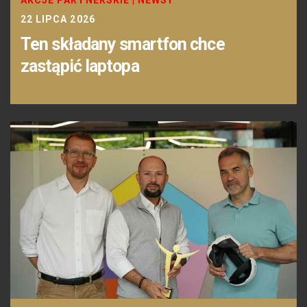
AKCJE PARTNERSKIE
|
NEWSY
22 LIPCA 2026
Ten składany smartfon chce
zastąpić laptopa