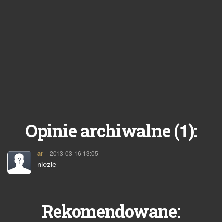
1
Opinie archiwalne (
):
ar
pisze:
2013-03-16 13:05
niezle
Rekomendowane: