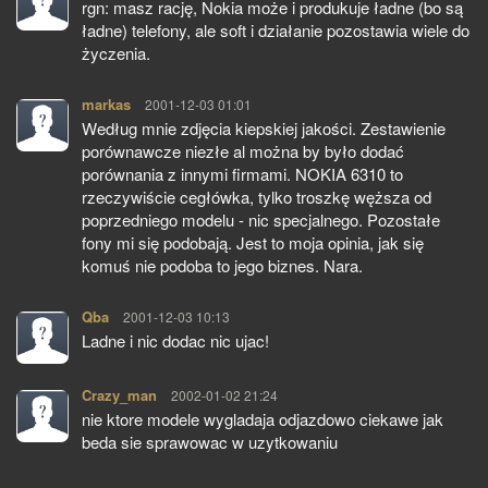
rgn: masz rację, Nokia może i produkuje ładne (bo są
ładne) telefony, ale soft i działanie pozostawia wiele do
życzenia.
markas
pisze:
2001-12-03 01:01
Według mnie zdjęcia kiepskiej jakości. Zestawienie
porównawcze niezłe al można by było dodać
porównania z innymi firmami. NOKIA 6310 to
rzeczywiście cegłówka, tylko troszkę węższa od
poprzedniego modelu - nic specjalnego. Pozostałe
fony mi się podobają. Jest to moja opinia, jak się
komuś nie podoba to jego biznes. Nara.
Qba
pisze:
2001-12-03 10:13
Ladne i nic dodac nic ujac!
Crazy_man
pisze:
2002-01-02 21:24
nie ktore modele wygladaja odjazdowo ciekawe jak
beda sie sprawowac w uzytkowaniu