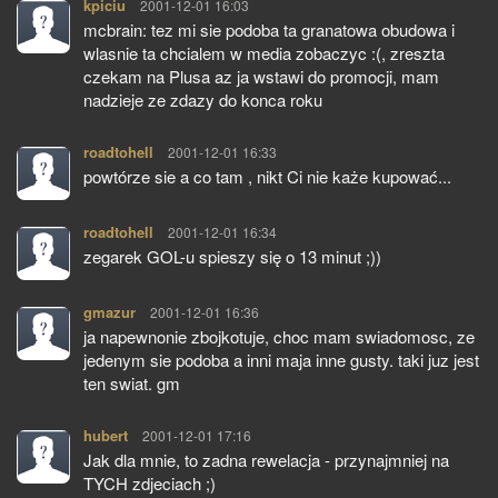
kpiciu
pisze:
2001-12-01 16:03
mcbrain: tez mi sie podoba ta granatowa obudowa i
wlasnie ta chcialem w media zobaczyc :(, zreszta
czekam na Plusa az ja wstawi do promocji, mam
nadzieje ze zdazy do konca roku
roadtohell
pisze:
2001-12-01 16:33
powtórze sie a co tam , nikt Ci nie każe kupować...
roadtohell
pisze:
2001-12-01 16:34
zegarek GOL-u spieszy się o 13 minut ;))
gmazur
pisze:
2001-12-01 16:36
ja napewnonie zbojkotuje, choc mam swiadomosc, ze
jedenym sie podoba a inni maja inne gusty. taki juz jest
ten swiat. gm
hubert
pisze:
2001-12-01 17:16
Jak dla mnie, to zadna rewelacja - przynajmniej na
TYCH zdjeciach ;)