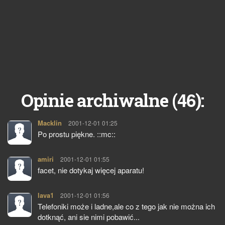
46
Opinie archiwalne (
):
Macklin
pisze:
2001-12-01 01:25
Po prostu piękne. ::mc::
amiri
pisze:
2001-12-01 01:55
facet, nie dotykaj więcej aparatu!
lava1
pisze:
2001-12-01 01:56
Telefoniki może i ladne,ale co z tego jak nie można ich
dotknąć, ani sie nimi pobawić...