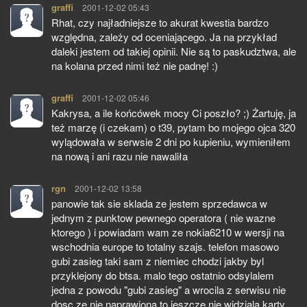
graffi
pisze:
2001-12-02 05:43
Rhat, czy najładniejsze to akurat kwestia bardzo
względna, zależy od oceniającego. Ja na przykład
daleki jestem od takiej opinii. Nie są to paskudztwa, ale
na kolana przed nimi też nie padnę! :)
graffi
pisze:
2001-12-02 05:46
Kakrysa, a ile końcówek mocy Ci poszło? ;) Żartuję, ja
też marzę (i czekam) o t39, pytam bo mojego ojca 320
wylądowała w serwsie 2 dni po kupieniu, wymieniłem
na nową i ani razu nie nawaliła
rgn
pisze:
2001-12-02 13:58
panowie tak sie sklada ze jestem sprzedawca w
jednym z punktow pewnego operatora ( nie wazne
ktorego ) i powiadam wam ze nokia6210 w wersji na
wschodnia europe to totalny szajs. telefon masowo
gubi zasieg taki sam z niemiec chodzi jakby byl
przyklejony do btsa. malo tego ostatnio odsylalem
jedna z powodu "gubi zasieg" a wrocila z serwisu nie
dosc ze nie naprawiona to jeszcze nie widziala karty