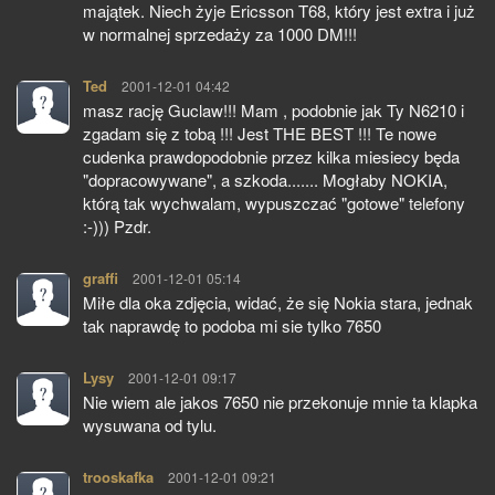
majątek. Niech żyje Ericsson T68, który jest extra i już
w normalnej sprzedaży za 1000 DM!!!
Ted
pisze:
2001-12-01 04:42
masz rację Guclaw!!! Mam , podobnie jak Ty N6210 i
zgadam się z tobą !!! Jest THE BEST !!! Te nowe
cudenka prawdopodobnie przez kilka miesiecy będa
"dopracowywane", a szkoda....... Mogłaby NOKIA,
którą tak wychwalam, wypuszczać "gotowe" telefony
:-))) Pzdr.
graffi
pisze:
2001-12-01 05:14
Miłe dla oka zdjęcia, widać, że się Nokia stara, jednak
tak naprawdę to podoba mi sie tylko 7650
Lysy
pisze:
2001-12-01 09:17
Nie wiem ale jakos 7650 nie przekonuje mnie ta klapka
wysuwana od tylu.
trooskafka
pisze:
2001-12-01 09:21