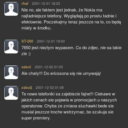
rhat
pisze:
2001-12-01 18:33
Nie no, ale faktem jest jednak, że Nokia ma
najładniejsze telefony. Wyglądają po prostu ładnie i
efektownie. Poczekajmy teraz jeszcze na to, co będą
miały w środku.
ST-200
pisze:
2001-12-01 19:00
7650 jest niezlym wypasem. Co do zdjec, nie sa takie
zle :)
sabol
pisze:
2001-12-02 01:03
Ale chały!!! Do ericssona się nie umywają!
zabu$
pisze:
2001-12-02 01:08
Te nowe telefoniki sa zajebiscie fajne!!! Ciekawe w
jakich cenach sie pojawia w promocjach u naszych
operatorow. Chyba ze zmiana sluchawki bede sie
musial jeszcze troche wstrzymac, bo szukuja sie
super premiery.