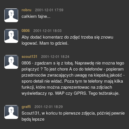
robru
pisze:
2001-12-01 17:59
całkiem fajne...
0806
pisze:
2001-12-01 18:03
Aby dodać komentarz do zdjęć trzeba się znowu
logować. Mam to gdzieś.
scout131
pisze:
2001-12-01 18:24
0806 - zgadzam s ię z tobą. Naprawdę nie mozna tego
połączyć ? To jest chore A co do telefonów - popieram
przedmoców zwracających uwagę na kiepską jakość -
sporo detali nie widać. Poza tym te telefony mają kilka
funkcji, które można zaprezentowac na zdjciach
wyświetlaczy np. WAP czy GPRS. Tego teżbrakuje.
graffi
pisze:
2001-12-01 18:29
Scout131, w końcu to pierwsze zdjęcia, później pewnie
będą lepsze