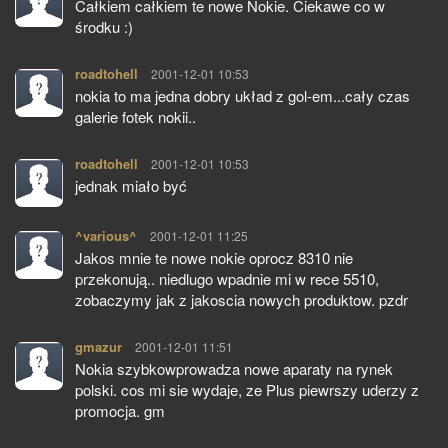
Całkiem całkiem te nowe Nokie. Ciekawe co w
środku :)
roadtohell
pisze:
2001-12-01 10:53
nokia to ma jedna dobry układ z gol-em...cały czas
galerie fotek nokii..
roadtohell
pisze:
2001-12-01 10:53
jednak miało być
^various^
pisze:
2001-12-01 11:25
Jakos mnie te nowe nokie oprocz 8310 nie
przekonują.. niedlugo wpadnie mi w rece 5510,
zobaczymy jak z jakoscia nowych produktow. pzdr
gmazur
pisze:
2001-12-01 11:51
Nokia szybkowprowadza nowe aparaty na rynek
polski. cos mi sie wydaje, ze Plus piewrszy uderzy z
promocja. gm