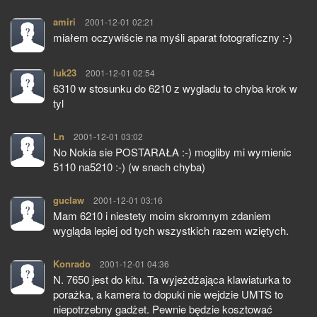
amiri
pisze:
2001-12-01 02:21
miałem oczywiście na myśli aparat fotograficzny :-)
luk23
pisze:
2001-12-01 02:54
6310 w stosunku do 6210 z wygladu to chyba krok w
tyl
Ln
pisze:
2001-12-01 03:02
No Nokia sie POSTARAŁA :-) mogliby mi wymienic
5110 na5210 :-) (w snach chyba)
guclaw
pisze:
2001-12-01 03:16
Mam 6210 i niestety moim skromnym zdaniem
wygląda lepiej od tych wszystkich razem wziętych.
Konrado
pisze:
2001-12-01 04:36
N. 7650 jest do kitu. Ta wyjeżdżająca klawiaturka to
porażka, a kamera to dopuki nie wejdzie UMTS to
niepotrzebny gadżet. Pewnie będzie kosztować