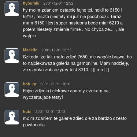
ttyburski
pisze:
2001-12-01 12:52
hy moim zdaniem ostatnie fajne tel. nokii to 6150 i
6210 , reszta niestety mi juz nie podchodzi. Teraz
mam 6150 i jest super nastepna bede miał 6210 a
potem niestety zmienie firme . No chyba ze.... , ale
wątpie.
Macklin
pisze:
2001-12-01 12:55
Szkoda, że tak mało zdjęć 7650, ale wogóle brawa, bo
to najciekawsza galeria na gsmonline. Mam nadzieję,
że szybko zobaczymy test 8310. | || mc || |
bob_gr
pisze:
2001-12-01 13:10
Fajne zdjecia i ciekawe aparaty czekam na
wyczerpujace testy!
hubi
pisze:
2001-12-01 13:13
moim zdaniem te galerie zdiec sie za bardzo czesto
powtarzaja