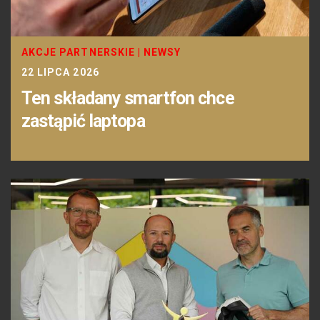
AKCJE PARTNERSKIE
|
NEWSY
22 LIPCA 2026
Ten składany smartfon chce
zastąpić laptopa