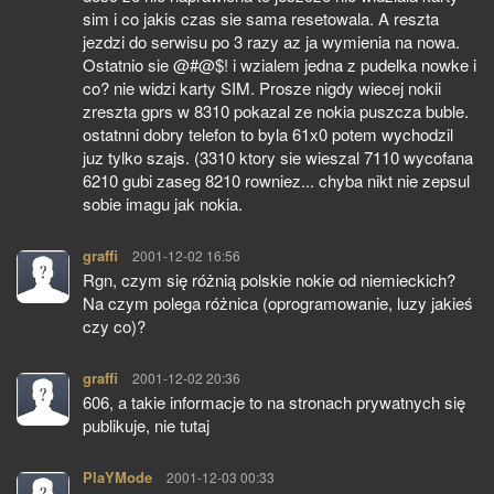
sim i co jakis czas sie sama resetowala. A reszta
jezdzi do serwisu po 3 razy az ja wymienia na nowa.
Ostatnio sie @#@$! i wzialem jedna z pudelka nowke i
co? nie widzi karty SIM. Prosze nigdy wiecej nokii
zreszta gprs w 8310 pokazal ze nokia puszcza buble.
ostatnni dobry telefon to byla 61x0 potem wychodzil
juz tylko szajs. (3310 ktory sie wieszal 7110 wycofana
6210 gubi zaseg 8210 rowniez... chyba nikt nie zepsul
sobie imagu jak nokia.
graffi
pisze:
2001-12-02 16:56
Rgn, czym się różnią polskie nokie od niemieckich?
Na czym polega różnica (oprogramowanie, luzy jakieś
czy co)?
graffi
pisze:
2001-12-02 20:36
606, a takie informacje to na stronach prywatnych się
publikuje, nie tutaj
PlaYMode
pisze:
2001-12-03 00:33