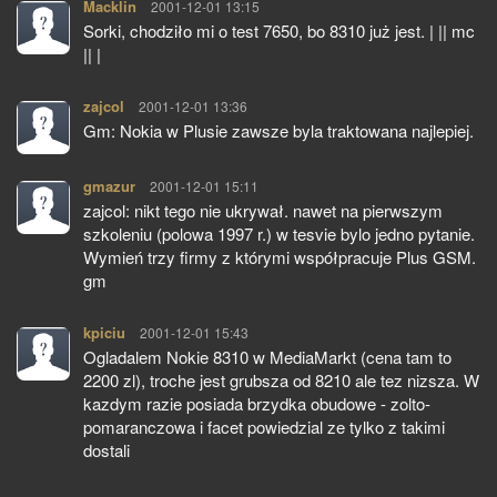
Macklin
pisze:
2001-12-01 13:15
Sorki, chodziło mi o test 7650, bo 8310 już jest. | || mc
|| |
zajcol
pisze:
2001-12-01 13:36
Gm: Nokia w Plusie zawsze byla traktowana najlepiej.
gmazur
pisze:
2001-12-01 15:11
zajcol: nikt tego nie ukrywał. nawet na pierwszym
szkoleniu (polowa 1997 r.) w tesvie bylo jedno pytanie.
Wymień trzy firmy z którymi współpracuje Plus GSM.
gm
kpiciu
pisze:
2001-12-01 15:43
Ogladalem Nokie 8310 w MediaMarkt (cena tam to
2200 zl), troche jest grubsza od 8210 ale tez nizsza. W
kazdym razie posiada brzydka obudowe - zolto-
pomaranczowa i facet powiedzial ze tylko z takimi
dostali