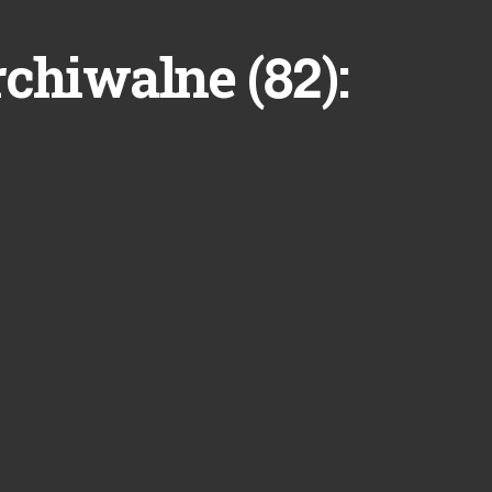
82
rchiwalne (
):