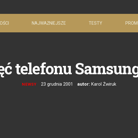
OŚCI
NAJWAŻNIEJSZE
TESTY
PROM
jęć telefonu Samsu
23 grudnia 2001
autor:
Karol Żwiruk
NEWSY