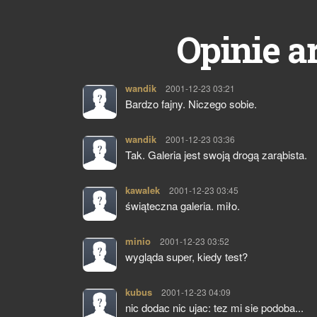
Opinie a
wandik
pisze:
2001-12-23 03:21
Bardzo fajny. Niczego sobie.
wandik
pisze:
2001-12-23 03:36
Tak. Galeria jest swoją drogą zarąbista.
kawalek
pisze:
2001-12-23 03:45
świąteczna galeria. miło.
minio
pisze:
2001-12-23 03:52
wygląda super, kiedy test?
kubus
pisze:
2001-12-23 04:09
nic dodac nic ujac: tez mi sie podoba...