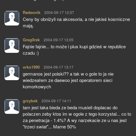
Radeonik
pisze:
2004-09-17 12:37
Ceny by obniżyli na akcesoria, a nie jakieś kosmiczne
mają.
Greg0rek
pisze:
2004-09-17 13:05
Fajnie fajnie... to może i plus kupi gdzieś w republice
czadu :)
orko1990
pisze:
2004-09-17 13:17
germanos jest polski?? a tak w o gole to ja nie
wiedzeałem ze daewoo jest operatorem sieci
komorkowych
grzybek
pisze:
2004-09-17 14:11
tam jest taka bieda ze beda musieli doplacac do
polaczen zeby ktos im w ogole z tego korzystal... co to
za penetracja - 1.4%? A wy narzekacie ze u nas jest
"trzeci swiat"... Marne 50%