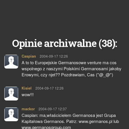
38
Opinie archiwalne (
):
Caspian
pisze:
2004-09-17 12:26
A to to Europejskie Germanosowe venture ma cos
wspolnego z naszymi Polskimi Germanosami jakoby
Erowymi, czy njet?? Pozdrawiam, Cas (*@_@*)
Kisiel
pisze:
2004-09-17 12:26
wow!!!
mackor
pisze:
2004-09-17 12:37
Caspian: ma,właścicielem Germanosa jest Grupa
Kapitałowa Germanos. Patrz: www.germanos.pl lub
www.germanosgroup.com