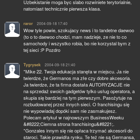
Uzbekistanie moga byc slabo rozwiniete terytorialnie,
natomiast technicznie pierwsza klasa.
raror
pisze:
2004-09-18 17:40
Wow tyle powie, szokujacy news i to tandetne daewoo
(to o to daewoo chodzi, mam nadzieje, ze nie to co
samochody i wszystko robia, bo nie korzystal bym z
tej sieci :P Pozdro
Tygrysek
pisze:
2004-09-18 21:40
*Mike 22. Twoja edukacja stanęła w miejscu. Ja nie
twierdze, że Germanos ma złe czy dobre akcesoria.
Ja twierdze, że ta firma dostała AUTORYZACJE nie
na sprzedaż swoich gadgetów tylko usług operatora, a
skupia się bardziej na tym pierwszym. Pasożytuje na
rozbudowanej przez innych sieci. O franchisingu się
nie wypowiadaj dopóki sam nie zasmakujesz.
Polecam artykuł w najnowszym BusinessWeeku
&#8222;Ciemna strona franchisingu&#8221;.
*Gonzales innym się nie opłaca trzymać akcesorii do
staroci. Takie prawidła rynku. Te też nie są Germansa,