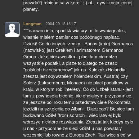
prawda?) robione sa w korei! :-) ot....cywilizacja jednej
planety.
Longman
pisze:
2004-09-18 16:17
***daewoo info, spod klawiatury mi to wyciagnales,
wlasnie mialem zamiar cos podobnego napisac.
Dzieki! Co do innych rzeczy - Panos (imie) Germanos
(nazwisko) jest Grekiem i animatorem Germanos
Group. Jako ciekawostka - placi tam niemalze
wszystkie podatki, a pisze to dlatego ze czesc
"polskich biznesmenow" jak np. Kulczyk (Holandia,
zreszta jest obywatelem holenderskim, Austria) czy
Solorz (Luksemburg, Monaco) nie placi podatkow w
kraju, w ktorym robi interesy. Co do Uzbekistanu - jest
tam z pewnoscia biednie, ale chcialbym przypomniec,
ze jeszcze pol roku temu przedstawiciele Polkomtela
jezdzili na szkolenia do Albanii. Dlaczego? Bo siec tam
budowano GSM "from scratch", wiec latwiej bylo
wdrozyc niektore rozwiazania. Zreszta tak kiedys bylo
u nas - przypomne ze sieci GSM u nas powstaly
wczesniej lub rowno z Europa Zach. Tak wiec sieci w