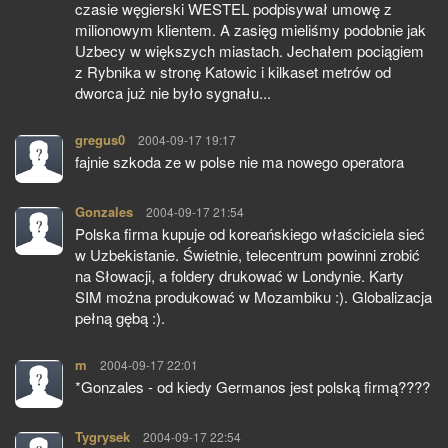
czasie węgierski WESTEL podpisywał umowę z
milionowym klientem. A zasięg mieliśmy podobnie jak
Uzbecy w większych miastach. Jechałem pociągiem
z Rybnika w stronę Katowic i kilkaset metrów od
dworca już nie było sygnału...
gregus0
pisze:
2004-09-17 19:17
fajnie szkoda ze w polse nie ma nowego operatora
Gonzales
pisze:
2004-09-17 21:54
Polska firma kupuje od koreańskiego właściciela sieć
w Uzbekistanie. Świetnie, telecentrum powinni zrobić
na Słowacji, a foldery drukować w Londynie. Karty
SIM można produkować w Mozambiku :). Globalizacja
pełną gębą :).
m
pisze:
2004-09-17 22:01
*Gonzales - od kiedy Germanos jest polską firmą????
Tygrysek
pisze:
2004-09-17 22:54