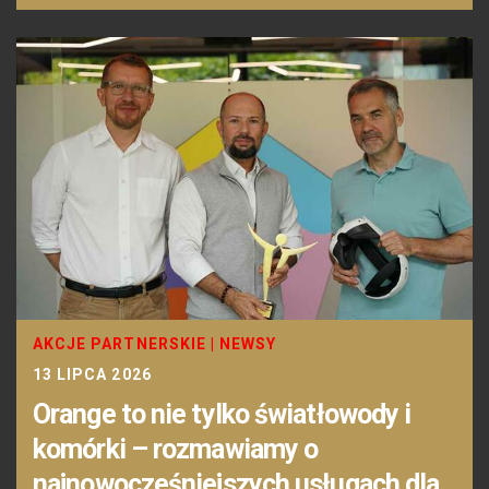
AKCJE PARTNERSKIE
|
NEWSY
13 LIPCA 2026
Orange to nie tylko światłowody i
komórki – rozmawiamy o
najnowocześniejszych usługach dla