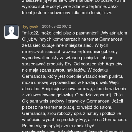
wyrobić sobie pozytywne zdanie o tej firmie. Jako
klient jestem zadowolony i dla mnie to się liczy.
Tygrysek
pisze:
2004-09-22 00:12
*mike22, może lepiej pisz o pasmanterii...Wyjaśniałem
Ci już w innych komentarzach na temat Germanosa,
że ta sieć kupuje inne mniejsze sieci. W tych
mniejszych sieciach wcześniej franchisingobiorcy
wybudowali punkty za własne pieniądze, chcąc
sprzedawać produkty Ery. Od poprzednich Agentów
nie mają szans zwrotu nakładów. W dodatku
Germanosa, który jest obecnie właścicielem punktu,
może umowę wypowiedzieć w każdej chwili. Więc
albo albo. Podpisujesz nową umowę, albo do widzenia
z zainwestowana gotówką. O sądzie zapomnij. Zbije
Cię sam wpis sadowy i prawnicy Germanosa. Jeżeli
piszesz na ten temat pracę, to wejdź do salonu
Germanosa, zrób roboczy spis z natury i podlicz ile
właściciel wydał na produkty Ery, a ile na Germanosa.
Potem się go spytaj czyim chciał być
przedstawicielem, gdy dokonywał inwestycji parę lat