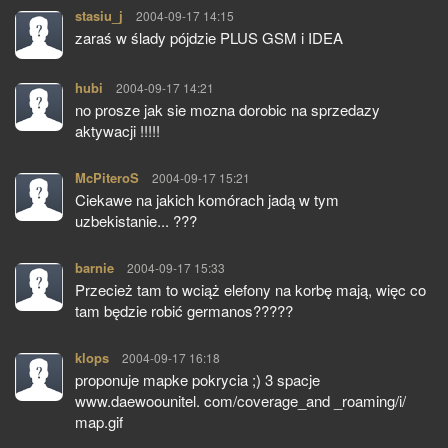
stasiu_j
pisze:
2004-09-17 14:15
zaraś w ślady pójdzie PLUS GSM i IDEA
hubi
pisze:
2004-09-17 14:21
no prosze jak sie mozna dorobic na sprzedazy
aktywacji !!!!!
McPiteroS
pisze:
2004-09-17 15:21
Ciekawe na jakich komórach jadą w tym
uzbekistanie... ???
barnie
pisze:
2004-09-17 15:33
Przecież tam to wciąż elefony na korbę mają, więc co
tam będzie robić germanos?????
klops
pisze:
2004-09-17 16:18
proponuje mapke pokrycia ;) 3 spacje
www.daewoounitel. com/coverage_and _roaming/i/
map.gif