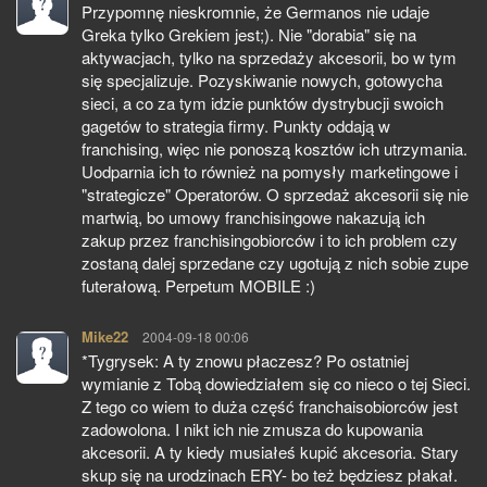
Przypomnę nieskromnie, że Germanos nie udaje
Greka tylko Grekiem jest;). Nie "dorabia" się na
aktywacjach, tylko na sprzedaży akcesorii, bo w tym
się specjalizuje. Pozyskiwanie nowych, gotowycha
sieci, a co za tym idzie punktów dystrybucji swoich
gagetów to strategia firmy. Punkty oddają w
franchising, więc nie ponoszą kosztów ich utrzymania.
Uodparnia ich to również na pomysły marketingowe i
"strategicze" Operatorów. O sprzedaż akcesorii się nie
martwią, bo umowy franchisingowe nakazują ich
zakup przez franchisingobiorców i to ich problem czy
zostaną dalej sprzedane czy ugotują z nich sobie zupe
futerałową. Perpetum MOBILE :)
Mike22
pisze:
2004-09-18 00:06
*Tygrysek: A ty znowu płaczesz? Po ostatniej
wymianie z Tobą dowiedziałem się co nieco o tej Sieci.
Z tego co wiem to duża część franchaisobiorców jest
zadowolona. I nikt ich nie zmusza do kupowania
akcesorii. A ty kiedy musiałeś kupić akcesoria. Stary
skup się na urodzinach ERY- bo też będziesz płakał.