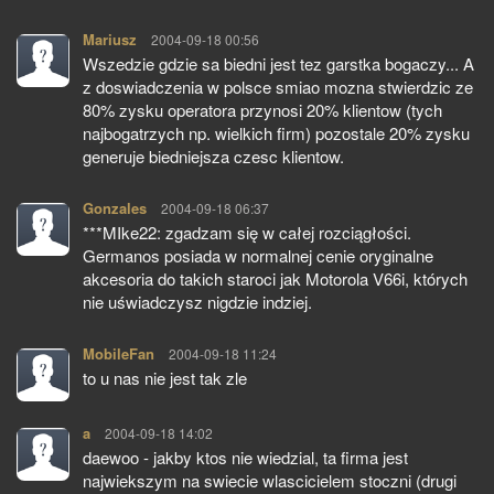
Mariusz
pisze:
2004-09-18 00:56
Wszedzie gdzie sa biedni jest tez garstka bogaczy... A
z doswiadczenia w polsce smiao mozna stwierdzic ze
80% zysku operatora przynosi 20% klientow (tych
najbogatrzych np. wielkich firm) pozostale 20% zysku
generuje biedniejsza czesc klientow.
Gonzales
pisze:
2004-09-18 06:37
***MIke22: zgadzam się w całej rozciągłości.
Germanos posiada w normalnej cenie oryginalne
akcesoria do takich staroci jak Motorola V66i, których
nie uświadczysz nigdzie indziej.
MobileFan
pisze:
2004-09-18 11:24
to u nas nie jest tak zle
a
pisze:
2004-09-18 14:02
daewoo - jakby ktos nie wiedzial, ta firma jest
najwiekszym na swiecie wlascicielem stoczni (drugi