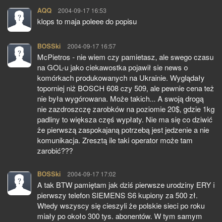
AQQ
pisze:
2004-09-17 16:53
klops to maja poleee do popisu
BOSSki
pisze:
2004-09-17 16:57
McPietros - nie wiem czy pamietasz, ale swego czasu
na GOL-u jako ciekawostka pojawił sie news o
komórkach produkowanych na Ukrainie. Wyglądały
toporniej niż BOSCH 608 czy 509, ale pewnie cena też
nie była wygórowana. Może takich... A swoją drogą
nie zazdroszczę zarobków na poziomie 20$, gdzie 1kg
padliny to większa częś wypłaty. Nie ma się co dziwić
że pierwszą zaspokajaną potrzebą jest jedzenie a nie
komunikacja. Zresztą ile taki operator może tam
zarobić???
BOSSki
pisze:
2004-09-17 17:02
A tak BTW pamiętam jak dziś pierwsze urodziny ERY i
pierwszy telefon SIEMENS S6 kupiony za 500 zł.
Wtedy wszyscy się cieszyli że polskie sieci po roku
miały po około 300 tys. abonentów. W tym samym