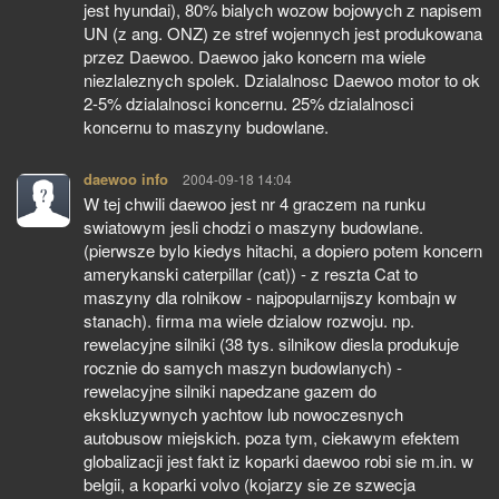
jest hyundai), 80% bialych wozow bojowych z napisem
UN (z ang. ONZ) ze stref wojennych jest produkowana
przez Daewoo. Daewoo jako koncern ma wiele
niezlaleznych spolek. Dzialalnosc Daewoo motor to ok
2-5% dzialalnosci koncernu. 25% dzialalnosci
koncernu to maszyny budowlane.
daewoo info
pisze:
2004-09-18 14:04
W tej chwili daewoo jest nr 4 graczem na runku
swiatowym jesli chodzi o maszyny budowlane.
(pierwsze bylo kiedys hitachi, a dopiero potem koncern
amerykanski caterpillar (cat)) - z reszta Cat to
maszyny dla rolnikow - najpopularnijszy kombajn w
stanach). firma ma wiele dzialow rozwoju. np.
rewelacyjne silniki (38 tys. silnikow diesla produkuje
rocznie do samych maszyn budowlanych) -
rewelacyjne silniki napedzane gazem do
ekskluzywnych yachtow lub nowoczesnych
autobusow miejskich. poza tym, ciekawym efektem
globalizacji jest fakt iz koparki daewoo robi sie m.in. w
belgii, a koparki volvo (kojarzy sie ze szwecja