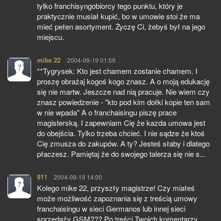
tylko franchisyngobiorcy tego punktu, który je
praktycznie musiał kupić, bo w umowie stoi że ma
mieć pełen asortyment. Życzę Ci, żebyś był na jego
miejscu.
mike 22
pisze:
2004-09-19 01:59
**Tygrysek: Kto jest chamem zostanie chamem. I
proszę obrażaj kogoś kogo znasz. A o moją edukację
się nie martw. Jeszcze nad nią pracuje. Nie wiem czy
znasz powiedzenie - "kto pod kim dołki kopie ten sam
w nie wpada" A o franchaisingu piszę prace
magisterską. I zapewniam Cię że kazda umowa jest
do obejścia. Tylko trzeba chcieć. I nie sądze że ktoś
Cię zmusza do zakupów. A ty? Jesteś słaby i dlatego
płaczesz. Pamiętaj że do swojego talerza się nie s...
911
pisze:
2004-09-19 14:00
Kolego mike 22, przyszły magistrze! Czy miałeś
może możliwość zapoznania się z treścią umowy
franchaisingu w sieci Germanos lub innej sieci
sprzedaży GSM??? Po treści Twoich komentarzy