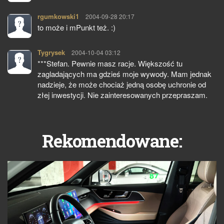
rgumkowski1
pisze:
2004-09-28 20:17
to może i mPunkt też. :)
Tygrysek
pisze:
2004-10-04 03:12
***Stefan. Pewnie masz racje. Większość tu
zagladających ma gdzieś moje wywody. Mam jednak
nadzieje, że może chociaż jedną osobę uchronie od
złej inwestycji. Nie zainteresowanych przepraszam.
Rekomendowane: