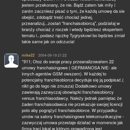
jestem przekonany, że nie. Bądź zatem tak miły i
zanim zaczniesz pisać o tym, że każdą umowę da sie
obejść, zdobądź treść chociaż jednej,
przeanalizuj...zostań "franchaisobiorcą", podziałaj w
branży chociaż z roczek i wtedy będziesz ekspertem
tematu i...podasz rączkę Tygryskowi bo będzies zmiał
takie same jak on odczucia!
mike22
pisze:
2004-09-19 21:22
*911; Otoz do swoje pracy przeanalizowałem 22
umowy franchaisingowe ( GERMANOSA NIE- ale
innych agentów GSM owszem). W każdej to
potencjalny franchisobiorca decyduje się ją podpisać.(
nikt go do tego nie zmusza) Dodatkowo umowy
zawierają zazwyczaj obowiązki franchaisobiorcy
versus franchiasodawcy. Należy jednak pamiętac że
żaden franchaisodawca nie przekazuje swojej licencji
poto aby pogrążyć franchaisobiorce. W przypadku
umów na salony franchaisingowe telekomunikacyjne -
zazwyczaj umowa przestaje działać w momencie jak
firma traci lokal w którym prowadzona jest