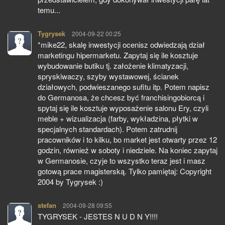
temu...
Tygrysek
pisze:
2004-09-22 00:25
*mike22, skalę inwestycji ocenisz odwiedzają dział
marketingu hipermarketu. Zapytaj się ile kosztuje
wybudowanie butiku tj. założenie klimatyzacji,
spryskiwaczy, szyby wystawowej, ścianek
działowych, podwieszanego sufitu itp. Potem napisz
do Germanosa, że chcesz być franchisingobiorcą i
spytaj się ile kosztuje wyposażenie salonu Ery, czyli
meble + wizualizacja (farby, wykładzina, płytki w
specjalnych standardach). Potem zatrudnij
pracowników i to kilku, bo market jest otwarty przez 12
godzin, również w soboty i niedziele. Na koniec zapytaj
w Germanosie, czyje to wszystko teraz jest i masz
gotową prace magisterską. Tylko pamiętaj: Copyright
2004 by Tygrysek :)
stefan
pisze:
2004-09-28 09:55
TYGRYSEK - JESTES N U D N Y!!!!