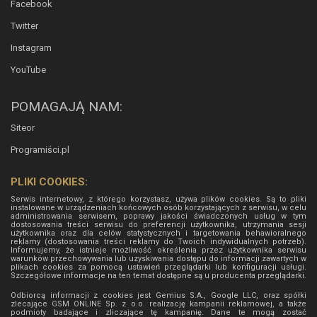
Facebook
Twitter
Instagram
YouTube
POMAGAJĄ NAM:
Siteor
Programiści.pl
PLIKI COOKIES:
Serwis internetowy, z którego korzystasz, używa plików cookies. Są to pliki
instalowane w urządzeniach końcowych osób korzystających z serwisu, w celu
administrowania serwisem, poprawy jakości świadczonych usług w tym
dostosowania treści serwisu do preferencji użytkownika, utrzymania sesji
użytkownika oraz dla celów statystycznych i targetowania behawioralnego
reklamy (dostosowania treści reklamy do Twoich indywidualnych potrzeb).
Informujemy, że istnieje możliwość określenia przez użytkownika serwisu
warunków przechowywania lub uzyskiwania dostępu do informacji zawartych w
plikach cookies za pomocą ustawień przeglądarki lub konfiguracji usługi.
Szczegółowe informacje na ten temat dostępne są u producenta przeglądarki.
Odbiorcą informacji z cookies jest Gemius S.A., Google LLC, oraz spółki
zlecające GSM ONLINE Sp. z o.o. realizację kampanii reklamowej, a także
podmioty badające i zliczające tę kampanię. Dane te mogą zostać