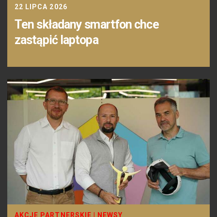
22 LIPCA 2026
Ten składany smartfon chce
zastąpić laptopa
AKCJE PARTNERSKIE
|
NEWSY