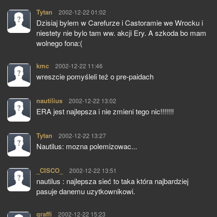
Tytan
pisze:
2002-12-22 01:02
Dzisiaj bylem w Carefurze i Castoramie we Wrocku i
niestety nie bylo tam ww. akcji Ery. A szkoda bo mam
wolnego fona:(
kmc
pisze:
2002-12-22 11:46
wreszcie pomyśleli też o pre-paidach
nautilius
pisze:
2002-12-22 13:02
ERA jest najlepsza i nie zmieni tego nic!!!!!!!
Tytan
pisze:
2002-12-22 13:27
Nautilus: mozna polemizowac...
_CISCO_
pisze:
2002-12-22 13:51
nautilus : najlepsza sieć to taka która najbardziej
pasuje danemu uzytkownikowi.
graffi
pisze:
2002-12-22 15:23