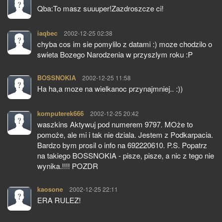
Qba:To masz suuuper!Zazdroszcze ci!
iaqbec
pisze:
2002-12-25 02:38
chyba cos im sie pomylilo z datami :) moze chodzilo o
swieta Bozego Narodzenia w przyszlym roku :P
BOSSNOKIA
pisze:
2002-12-25 11:58
Ha ha,a moze na wielkanoc przynajmniej.. :))
komputerek666
pisze:
2002-12-25 20:42
waszkins Aktywuj pod numerem 9797. MOże to
pomoże, ale mi i tak nie dziala. Jestem z Podkarpacia.
Bardzo bym prosil o info na 692220610. P.S. Popatrz
na takiego BOSSNOKIA - pisze, pisze, a nic z tego nie
wynika.!!!! POZDR
kaosone
pisze:
2002-12-25 22:11
ERA RULEZ!