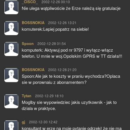
_CISCO_
pisze:
2002-12-26 00:10
Nie ulega wątpliwoście że Erze należą się gratulacje
BOSSNOKIA
pisze:
2002-12-26 13:21
komuterek:Lepiej popatrz na siebie!
Spoon
pisze:
2002-12-28 01:54
komputerk: Aktywuj pod nr 9797 i wyłącz-włącz
telefon. U mnie w woj.Opolskim GPRS w TT działa!!!
BOSSNOKIA
pisze:
2002-12-28 21:20
Spoon:Ale jak te koszty w praniu wychodza?Oplaca
sie w porownaiu z abonamentem?
Tytan
pisze:
2002-12-29 18:10
Moglby sie wypowiedziec jakis uzytkownik - jak to
dziala w praktyce.
gj
pisze:
2002-12-30 12:42
konsultant w erze na moje pytanie odrzekł że nie ma