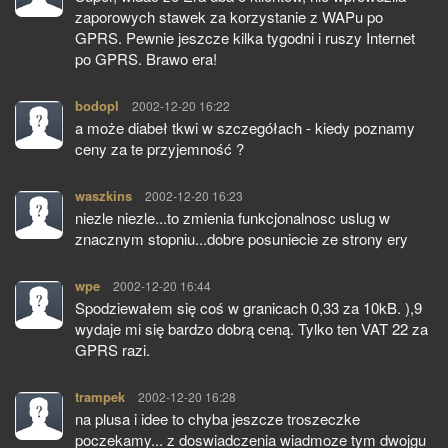
zaporowych stawek za korzystanie z WAPu po
GPRS. Pewnie jeszcze kilka tygodni i ruszy Internet
po GPRS. Brawo era!
bodopl
pisze:
2002-12-20 16:22
a może diabeł tkwi w szczegółach - kiedy poznamy
ceny za te przyjemność ?
waszkins
pisze:
2002-12-20 16:23
niezle niezle...to zmienia funkcjonalnosc uslug w
znacznym stopniu...dobre posuniecie ze strony ery
wpe
pisze:
2002-12-20 16:44
Spodziewałem się coś w granicach 0,33 za 10kB. ),9
wydaje mi się bardzo dobrą ceną. Tylko ten VAT 22 za
GPRS razi.
trampek
pisze:
2002-12-20 16:28
na plusa i idee to chyba jeszcze troszeczke
poczekamy... z doswiadczenia wiadmoze tym dwojgu