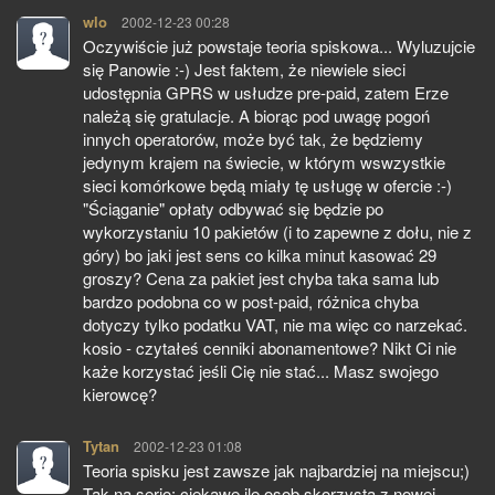
wlo
pisze:
2002-12-23 00:28
Oczywiście już powstaje teoria spiskowa... Wyluzujcie
się Panowie :-) Jest faktem, że niewiele sieci
udostępnia GPRS w usłudze pre-paid, zatem Erze
należą się gratulacje. A biorąc pod uwagę pogoń
innych operatorów, może być tak, że będziemy
jedynym krajem na świecie, w którym wswzystkie
sieci komórkowe będą miały tę usługę w ofercie :-)
"Ściąganie" opłaty odbywać się będzie po
wykorzystaniu 10 pakietów (i to zapewne z dołu, nie z
góry) bo jaki jest sens co kilka minut kasować 29
groszy? Cena za pakiet jest chyba taka sama lub
bardzo podobna co w post-paid, różnica chyba
dotyczy tylko podatku VAT, nie ma więc co narzekać.
kosio - czytałeś cenniki abonamentowe? Nikt Ci nie
każe korzystać jeśli Cię nie stać... Masz swojego
kierowcę?
Tytan
pisze:
2002-12-23 01:08
Teoria spisku jest zawsze jak najbardziej na miejscu;)
Tak na serio: ciekawe ile osob skorzysta z nowej