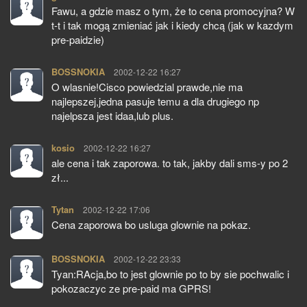
Fawu, a gdzie masz o tym, że to cena promocyjna? W
t-t i tak mogą zmieniać jak i kiedy chcą (jak w kazdym
pre-paidzie)
BOSSNOKIA
pisze:
2002-12-22 16:27
O wlasnie!Cisco powiedzial prawde,nie ma
najlepszej,jedna pasuje temu a dla drugiego np
najelpsza jest idaa,lub plus.
kosio
pisze:
2002-12-22 16:27
ale cena i tak zaporowa. to tak, jakby dali sms-y po 2
zł...
Tytan
pisze:
2002-12-22 17:06
Cena zaporowa bo usluga glownie na pokaz.
BOSSNOKIA
pisze:
2002-12-22 23:33
Tyan:RAcja,bo to jest glownie po to by sie pochwalic i
pokozaczyc ze pre-paid ma GPRS!