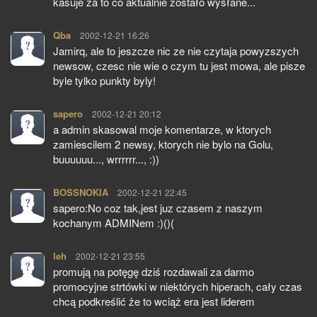
kasuje za to co aktualnie zostało wysłane...
Qba
pisze:
2002-12-21 16:26
Jamirq, ale to jeszcze nic ze nie czytaja powyzszych
newsow, czesc nie wie o czym tu jest mowa, ale pisze
byle tylko punkty byly!
sapero
pisze:
2002-12-21 20:12
a admin skasowal moje komentarze, w ktorych
zamiescilem 2 newsy, ktorych nie bylo na Golu,
buuuuuu..., wrrrrrr..., :))
BOSSNOKIA
pisze:
2002-12-21 22:45
sapero:No coz tak,jest juz czasem z naszym
kochanym ADMINem :)()(
leh
pisze:
2002-12-21 23:55
promują na potęgę dziś rozdawali za darmo
promocyjne strtówki w niektórych hiperach, cały czas
chcą podkreślić że to wciąż era jest liderem