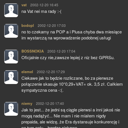
vat
pisze:
2002-12-20 16:45
na Vat nei ma rady :-(
bodopl
pisze:
2002-12-20 17:03
no to czekamy na POP a i Plusa chyba dwa miesiące
im wystarczą na wprowadzenie podobnej usługi
BOSSNOKIA
pisze:
2002-12-20 17:04
Oficjalnie czy nie,zawsze lepiej z niz bez GPRSu.
elemel
pisze:
2002-12-20 17:29
Ciekawe jak to będzie rozliczane, bo za pierwsze
połączenie skasuje 10*0,29+VAT= ok. 3,5 zł. Całkiem
sympatyczna cena -:(.
niemy
pisze:
2002-12-20 17:40
Jak to jest... że jedni są ciągle pierwsi a inni jakoś nie
mogą nadążyć... Nie mam i nie miałem nigdy
prepaida, ale widzę, że Era dystansuje konkurencję i
na tym polu... bardzo ciekawe...