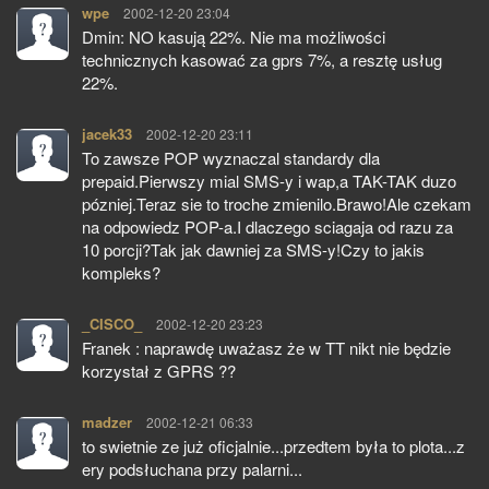
wpe
pisze:
2002-12-20 23:04
Dmin: NO kasują 22%. Nie ma możliwości
technicznych kasować za gprs 7%, a resztę usług
22%.
jacek33
pisze:
2002-12-20 23:11
To zawsze POP wyznaczal standardy dla
prepaid.Pierwszy mial SMS-y i wap,a TAK-TAK duzo
pózniej.Teraz sie to troche zmienilo.Brawo!Ale czekam
na odpowiedz POP-a.I dlaczego sciagaja od razu za
10 porcji?Tak jak dawniej za SMS-y!Czy to jakis
kompleks?
_CISCO_
pisze:
2002-12-20 23:23
Franek : naprawdę uważasz że w TT nikt nie będzie
korzystał z GPRS ??
madzer
pisze:
2002-12-21 06:33
to swietnie ze już oficjalnie...przedtem była to plota...z
ery podsłuchana przy palarni...