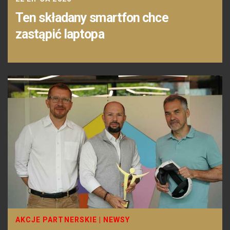
Ten składany smartfon chce
zastąpić laptopa
AKCJE PARTNERSKIE
|
NEWSY