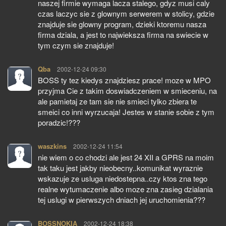
naszej firmie wymaga lacza stalego, gdyz musi caly
czas laczyc sie z glownym serwerem w stolicy, gdzie
znajduje sie glowny program, dzieki ktoremu nasza
firma dziala, a jest to najwieksza firma na swiecie w
tym czym sie znajduje!
Qba
pisze:
2002-12-24 09:30
BOSS ty tez kiedys znajdziesz prace! moze w MPO
przyjma Cie z takim doswiadczeniem w smieceniu, na
ale pamietaj ze tam sie nie smieci tylko zbiera te
smeici co inni wyrzucaja! Jestes w stanie sobie z tym
poradzic!???
waszkins
pisze:
2002-12-24 11:54
nie wiem o co chodzi ale jest 24 XII a GPRS na moim
tak taku jest jakby nieobecny..komunikat wyraznie
wskazuje ze usluga niedostepna..czy ktos zna tego
realne wytumaczenie albo moze zna zasieg dzialania
tej uslugi w pierwszych dniach jej uruchomienia???
BOSSNOKIA
pisze:
2002-12-24 18:38