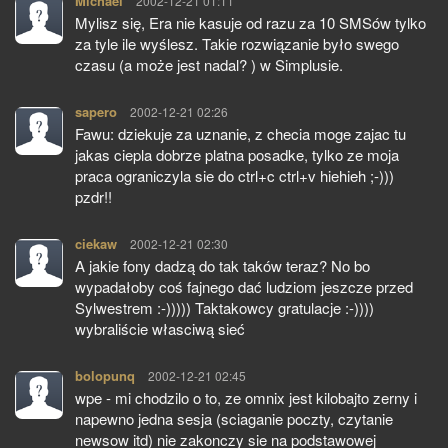
Michael
pisze:
2002-12-21 01:11
Mylisz się, Era nie kasuje od razu za 10 SMSów tylko
za tyle ile wyślesz. Takie rozwiązanie było swego
czasu (a może jest nadal? ) w Simplusie.
sapero
pisze:
2002-12-21 02:26
Fawu: dziekuje za uznanie, z checia moge zajac tu
jakas ciepla dobrze platna posadke, tylko ze moja
praca ograniczyla sie do ctrl+c ctrl+v hiehieh ;-)))
pzdr!!
ciekaw
pisze:
2002-12-21 02:30
A jakie fony dadzą do tak taków teraz? No bo
wypadałoby coś fajnego dać ludziom jeszcze przed
Sylwestrem :-))))) Taktakowcy gratulacje :-))))
wybraliście własciwą sieć
bolopunq
pisze:
2002-12-21 02:45
wpe - mi chodzilo o to, ze omnix jest kilobajto zerny i
napewno jedna sesja (sciaganie poczty, czytanie
newsow itd) nie zakonczy sie na podstawowej