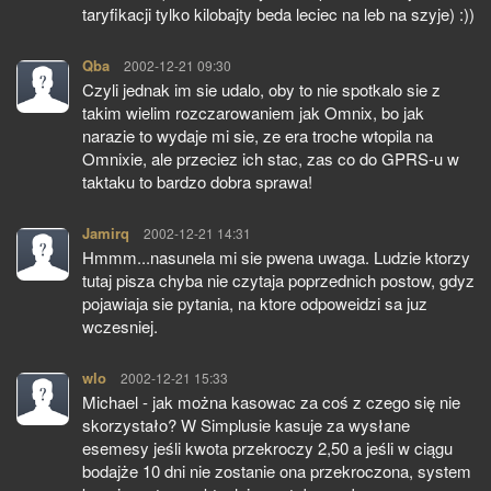
taryfikacji tylko kilobajty beda leciec na leb na szyje) :))
Qba
pisze:
2002-12-21 09:30
Czyli jednak im sie udalo, oby to nie spotkalo sie z
takim wielim rozczarowaniem jak Omnix, bo jak
narazie to wydaje mi sie, ze era troche wtopila na
Omnixie, ale przeciez ich stac, zas co do GPRS-u w
taktaku to bardzo dobra sprawa!
Jamirq
pisze:
2002-12-21 14:31
Hmmm...nasunela mi sie pwena uwaga. Ludzie ktorzy
tutaj pisza chyba nie czytaja poprzednich postow, gdyz
pojawiaja sie pytania, na ktore odpoweidzi sa juz
wczesniej.
wlo
pisze:
2002-12-21 15:33
Michael - jak można kasowac za coś z czego się nie
skorzystało? W Simplusie kasuje za wysłane
esemesy jeśli kwota przekroczy 2,50 a jeśli w ciągu
bodajże 10 dni nie zostanie ona przekroczona, system