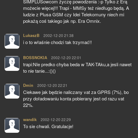
SIMPLUSowcom życzę powodzenia :-p Tylko z Erą
możecie więcej!!! Trapi - MMSy też niedługo będą. A
ludzie z Plusa GSM czy Idei Telekomuny niech mi
pokażą coś takiego jak np. Era Omnix.
LukaszB
pisze:
2002-12-20 21:38
i o to właśnie chodzi tak trzymać!!
BOSSNOKIA
pisze:
2002-12-20 22:01
trapi:NIe predko chyba beda w TAK-TAku,a jesli nawet
to nie tanie...:()()
Dmin
pisze:
2002-12-20 22:21
Ciekawe jak będzie naliczany vat za GPRS (7%), bo
przy doładowaniu konta pobierany jest od razu vat
22%.
wandik
pisze:
2002-12-20 22:29
To sie chwali. Gratulacje!