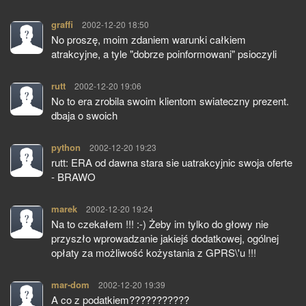
graffi
pisze:
2002-12-20 18:50
No proszę, moim zdaniem warunki całkiem
atrakcyjne, a tyle "dobrze poinformowani" psioczyli
rutt
pisze:
2002-12-20 19:06
No to era zrobila swoim klientom swiateczny prezent.
dbaja o swoich
python
pisze:
2002-12-20 19:23
rutt: ERA od dawna stara sie uatrakcyjnic swoja oferte
- BRAWO
marek
pisze:
2002-12-20 19:24
Na to czekałem !!! :-) Żeby im tylko do głowy nie
przyszło wprowadzanie jakiejś dodatkowej, ogólnej
opłaty za możliwość kożystania z GPRS\'u !!!
mar-dom
pisze:
2002-12-20 19:39
A co z podatkiem???????????