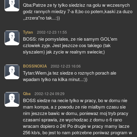
Qba:Patrze ze ty tylko siedzisz na golu w wczesnych
godz rannych miedzy 7-a 8,bo co potem,kaski za duzo
,,zrzera"no tak...:))
Tytan
pisze:
2002-12-23 11:55
BOSS: nie pomyslales, ze nie samym GOL'em
czlowiek zyje. Jest jeszcze cos takiego (tak
slyszalem) jak zycie w realnym swiecie;)
BOSSNOKIA
pisze:
2002-12-23 16:06
Tytan:Wiem,ja tez siedze o roznych porach ale
wpadam tylko na kilka minut...:))
Qba
pisze:
2002-12-24 09:29
BOSS siedze na necie tylko w pracy, bo w domu nie
mam kompa, a z powodu ze nie mialbym czasu sie
nim jeszcze bawic w domu, poniewaz moj tryb pracy
czasami sprawia, ze wychodzac z domu o 6 rano
wracam dopiero o 24! Po drugie w pracy mamy lacze
256 kb/s, bo jest to nam potrzebne poniwaz program w