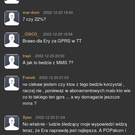
mar-dom
pisze:
2002-12-20 19:40
7 czy 22%?
_CISCO_
pisze:
2002-12-20 19:56
Brawo dla Ery za GPRS w TT
trapi
pisze:
2002-12-20 20:50
A jak to bedzie z MMS ??
Franek
pisze:
2002-12-20 21:03
no ciekaw jestem czy ktos z tego bedzie korzystal ,
raczej nie , poniewaz w abonamentowych malo kto wie
co to takiego ten gprs ... a wy domagacie jeszcze
mms ?
Xyan
pisze:
2002-12-20 21:04
No właśnie - ludzie śledzący moje wypowiedzi widzą
teraz, że Era naprawdę jest najlepsza. A POPakom i