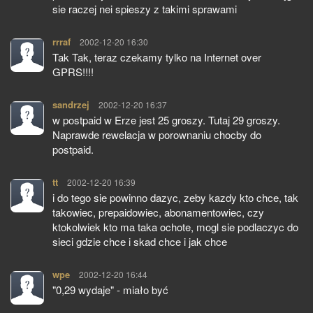
sie raczej nei spieszy z takimi sprawami
rrraf
pisze:
2002-12-20 16:30
Tak Tak, teraz czekamy tylko na Internet over
GPRS!!!!
sandrzej
pisze:
2002-12-20 16:37
w postpaid w Erze jest 25 groszy. Tutaj 29 groszy.
Naprawde rewelacja w porownaniu chocby do
postpaid.
tt
pisze:
2002-12-20 16:39
i do tego sie powinno dazyc, zeby kazdy kto chce, tak
takowiec, prepaidowiec, abonamentowiec, czy
ktokolwiek kto ma taka ochote, mogl sie podlaczyc do
sieci gdzie chce i skad chce i jak chce
wpe
pisze:
2002-12-20 16:44
"0,29 wydaje" - miało być