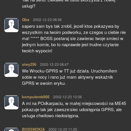
uslugi?
Qba
pisze:
2002-12-23 08:36
sapero sam bys tak zrobil, jezeli ktos pokazywa by
wszystkim na twoim podworku, ze czegos u ciebie nie
ma! ***** BOSS postaraj sie zawierac twoje smieci w
jednym komie, bo to naprawde jest trudne czytanie
twoich wypocin!
siwy256
pisze:
2002-12-23 08:47
We Wrocku GPRS w TT już działa. Uruchomiłem
sobie w nocy i rano już mam aktywny wskażnik
GPRS w swoim eryku.
komputerek666
pisze:
2002-12-23 10:36
A mi na POdkarpaciu, w małej miejscowości na ME45
pokazuje tak jak zawsze:siec udostępnia GPRS, ale
usługa chwilowo niedostępna.
BOSSNOKIA
pisze:
2002-12-23 11:25