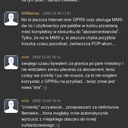
GSManiac
pisze:
2002-12-20 17:41
No to jeszcze Internet over GPRS oraz obsługa MMS-
ów no i użytkownicy pre-paidów w końcu przestaną
mieć kompleksy w stosunku do "abonamentowców".
Tylko, że na te MMS-y, to jeszcze chyba przyjdzie
troszkę czasu poczekać, zwłaszcza POP-akom...
nick
pisze:
2002-12-20 18:12
swojego czasu bywalem za granica po pare miesiecy i
nie widzialem sensu placenia za abonament, teraz
czasy sie zminily i juz nie musze, za to nie moglem
korzystac z GPRSu na przyklad... teraz znow jest
nowa "era" :-)
nick
pisze:
2002-12-20 18:14
"zmienily" oczywiscie... przepraszam za niefortunna
literowke... ktora moglaby mnie automatycznie
wyrzuciz z miejskiego obszaru do mniej
zurbanizowanego :-)