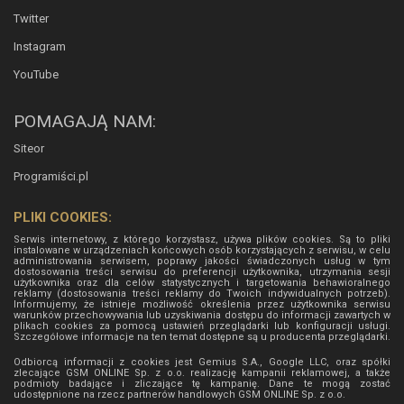
Twitter
Instagram
YouTube
POMAGAJĄ NAM:
Siteor
Programiści.pl
PLIKI COOKIES:
Serwis internetowy, z którego korzystasz, używa plików cookies. Są to pliki
instalowane w urządzeniach końcowych osób korzystających z serwisu, w celu
administrowania serwisem, poprawy jakości świadczonych usług w tym
dostosowania treści serwisu do preferencji użytkownika, utrzymania sesji
użytkownika oraz dla celów statystycznych i targetowania behawioralnego
reklamy (dostosowania treści reklamy do Twoich indywidualnych potrzeb).
Informujemy, że istnieje możliwość określenia przez użytkownika serwisu
warunków przechowywania lub uzyskiwania dostępu do informacji zawartych w
plikach cookies za pomocą ustawień przeglądarki lub konfiguracji usługi.
Szczegółowe informacje na ten temat dostępne są u producenta przeglądarki.
Odbiorcą informacji z cookies jest Gemius S.A., Google LLC, oraz spółki
zlecające GSM ONLINE Sp. z o.o. realizację kampanii reklamowej, a także
podmioty badające i zliczające tę kampanię. Dane te mogą zostać
udostępnione na rzecz partnerów handlowych
GSM ONLINE Sp. z o.o.