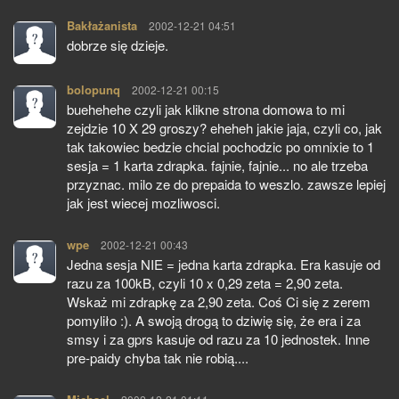
Bakłażanista
pisze:
2002-12-21 04:51
dobrze się dzieje.
bolopunq
pisze:
2002-12-21 00:15
buehehehe czyli jak klikne strona domowa to mi
zejdzie 10 X 29 groszy? eheheh jakie jaja, czyli co, jak
tak takowiec bedzie chcial pochodzic po omnixie to 1
sesja = 1 karta zdrapka. fajnie, fajnie... no ale trzeba
przyznac. milo ze do prepaida to weszlo. zawsze lepiej
jak jest wiecej mozliwosci.
wpe
pisze:
2002-12-21 00:43
Jedna sesja NIE = jedna karta zdrapka. Era kasuje od
razu za 100kB, czyli 10 x 0,29 zeta = 2,90 zeta.
Wskaż mi zdrapkę za 2,90 zeta. Coś Ci się z zerem
pomyliło :). A swoją drogą to dziwię się, że era i za
smsy i za gprs kasuje od razu za 10 jednostek. Inne
pre-paidy chyba tak nie robią....