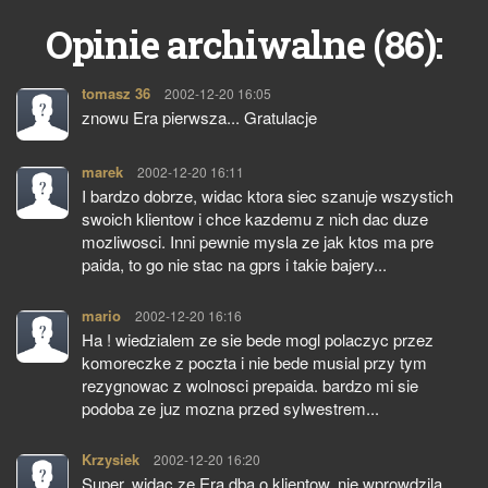
86
Opinie archiwalne (
):
tomasz 36
pisze:
2002-12-20 16:05
znowu Era pierwsza... Gratulacje
marek
pisze:
2002-12-20 16:11
I bardzo dobrze, widac ktora siec szanuje wszystich
swoich klientow i chce kazdemu z nich dac duze
mozliwosci. Inni pewnie mysla ze jak ktos ma pre
paida, to go nie stac na gprs i takie bajery...
mario
pisze:
2002-12-20 16:16
Ha ! wiedzialem ze sie bede mogl polaczyc przez
komoreczke z poczta i nie bede musial przy tym
rezygnowac z wolnosci prepaida. bardzo mi sie
podoba ze juz mozna przed sylwestrem...
Krzysiek
pisze:
2002-12-20 16:20
Super, widac ze Era dba o klientow, nie wprowdzila