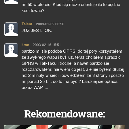
mt 50 w ofercie. Ktoś się może orientuje ile to będzie
kosztować?
Talent
pisze:
2003-01-02 00:56
JUZ JEST.. OK.
kmc
pisze:
2003-02-16 15:51
bardzo mi sie podoba GPRS: do tej pory korzystałem
ze zwykłego wapu i był luz. teraz chciałem spradzic
GPRS w Tak-Taku i troche, a nawet bardzo sie
rozczarowałem: nie wiem co jest, ale nie byłem dłużej
niz 2 minuty w sieci i odwiedziłem ze 3 strony i poszło
mi ponad 2 zł.... co to ma być ? bardziej sie opłaca
przez WAP.....
Rekomendowane: