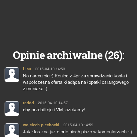
26
Opinie archiwalne (
):
Lisu
pisze:
2015-04-10 14:53
No nareszcie :) Koniec z 4gr za sprawdzanie konta i
współczesna oferta kładąca na łopatki osrangowego
ziemniaka :)
reddd
pisze:
2015-04-10 14:57
oby przebili nju i VM, czekamy!
wojciech.piechocki
pisze:
2015-04-10 14:59
Jak ktos zna juz ofertę niech pisze w komentarzach :-)