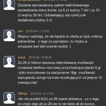
Zostanie wprowadzony pakiet nielimitowanego
sprawdzania stanu konta: za 5 zł ważny 7 dni i za 10
zł ważny 30 dni. Odnawiający się cyklicznie
dodatkowo płatny 2 zł.
Jan
pisze:
2015-04-11 17:05
Miejmy nadzieję, że nie będzie to oferta w stylu miliona
pakiecików - z tego co pamiętam, to chyba w
simplusie jest taki szeroki wybór :)
satuk
pisze:
2015-04-12 08:24
Za 29 zł klienci dostaną nielimitowana możliwość
czuwania telefonu rozmowy przychodzące plante 9 gr
-tylko komórkowe za stacjonarne 18gr ,możliwość
wykupienia usługi rozmów oczekujących za jedyne 10
miesięcznie!
456nju
pisze:
2015-04-12 17:25
nikt nie przebil NJU za 39 nawet dziewica , co z tego
ze virgin daje all za 29 ale to nie takie all do konca ,