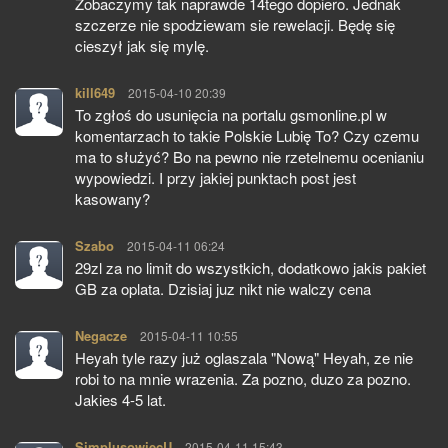
Zobaczymy tak naprawde 14tego dopiero. Jednak
szczerze nie spodziewam sie rewelacji. Będę się
cieszył jak się mylę.
kill649
pisze:
2015-04-10 20:39
To zgłoś do usunięcia na portalu gsmonline.pl w
komentarzach to takie Polskie Lubię To? Czy czemu
ma to służyć? Bo na pewno nie rzetelnemu ocenianiu
wypowiedzi. I przy jakiej punktach post jest
kasowany?
Szabo
pisze:
2015-04-11 06:24
29zl za no limit do wszystkich, dodatkowo jakis pakiet
GB za oplata. Dzisiaj juz nikt nie walczy cena
Negacze
pisze:
2015-04-11 10:55
Heyah tyle razy już oglaszala "Nową" Heyah, ze nie
robi to na mnie wrazenia. Za pozno, duzo za pozno.
Jakies 4-5 lat.
SimplusowiecU
pisze:
2015-04-11 15:43