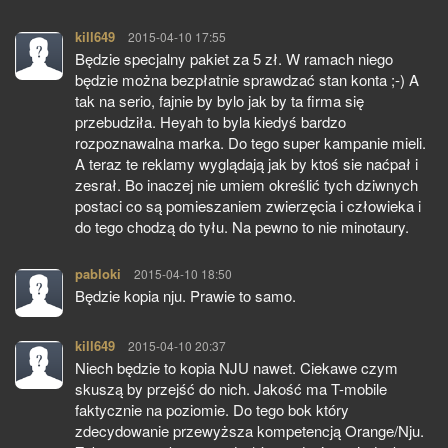
kill649
pisze:
2015-04-10 17:55
Będzie specjalny pakiet za 5 zł. W ramach niego
będzie można bezpłatnie sprawdzać stan konta ;-) A
tak na serio, fajnie by bylo jak by ta firma się
przebudziła. Heyah to byla kiedyś bardzo
rozpoznawalna marka. Do tego super kampanie mieli.
A teraz te reklamy wyglądają jak by ktoś sie naćpał i
zesrał. Bo inaczej nie umiem określić tych dziwnych
postaci co są pomieszaniem zwierzęcia i człowieka i
do tego chodzą do tyłu. Na pewno to nie minotaury.
pabloki
pisze:
2015-04-10 18:50
Będzie kopia nju. Prawie to samo.
kill649
pisze:
2015-04-10 20:37
Niech będzie to kopia NJU nawet. Ciekawe czym
skuszą by przejść do nich. Jakość ma T-mobile
faktycznie na poziomie. Do tego bok który
zdecydowanie przewyższa kompetencją Orange/Nju.