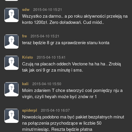
sdw
pisze:
2015-04-10 15:21
Wszystko za darmo.. a po roku aktywności przeleją na
konto 1200zł. Zero doładowań. Cud miód..
fre
pisze:
2015-04-10 15:21
teraz będzie 8 gr za sprawdzenie stanu konta
Kristo
pisze:
2015-04-10 15:41
Czują na placach oddech Vectone ha ha ha . Zrobią
tak jak oni 9 gr za minutę i sms.
kali
pisze:
2015-04-10 15:50
Moim zdaniem T chce stworzyć coś pomiędzy nju a
virgin, czyli heyah może być znów nr 1
spiderpl
pisze:
2015-04-10 16:07
Nowością podobno ma być pakiet bezpłatnych minut
na połączenia przychodzące w liczbie 50
minut/miesiąc. Reszta będzie płatna