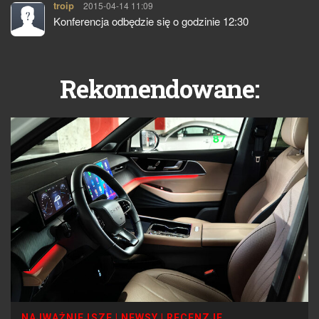
troip
pisze:
2015-04-14 11:09
Konferencja odbędzie się o godzinie 12:30
Rekomendowane:
NAJWAŻNIEJSZE
|
NEWSY
|
RECENZJE