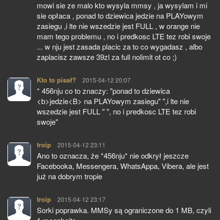
mowi sie ze malo kto wysyla mmsy , ja wysylam i mi
sie opłaca , ponad to dziewica jedzie na PLAYowym
zasiegu ,i lte nie wszedzie jest FULL , w orange nie
mam tego problemu , no i predkosc LTE tez robi swoje
... w nju jest zasada placic za to co wygadasz , albo
zaplacisz zawsze 39zl za full nolimit ot co ;)
Kto to pisał?
pisze:
2015-04-12 20:07
* 456nju co to znaczy: "ponad to dziewica
<b>jedzie<B> na PLAYowym zasiegu" ",i lte nie
wszedzie jest FULL " ", no i predkosc LTE tez robi
swoje"
troip
pisze:
2015-04-12 23:11
Ano to oznacza, że *456nju* nie odkrył jeszcze
Facebooka, Messengera, WhatsAppa, Vibera, ale jest
już na dobrym tropie
troip
pisze:
2015-04-12 23:17
Sorki poprawka. MMSy są ograniczone do 1 MB, czyli