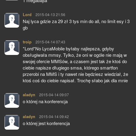
1 megabajta
Lord
pisze:
2015-04-13 21:56
Naj lyca gdzie za 29 zł 3 tys min do all, no limit esy i 3
gb
troip
pisze:
2015-04-14 07:43
*Lord*No LycaMobile byłaby najlepsza, gdyby
obsługiwała mmsy. Tylko, że oni w ogóle nie mają w
swojej ofercie MMSów, a czasem jest tak że ktoś do
ciebie napisze długiego smsa, którego smartfon
przerobi na MMS i ty nawet nie będziesz wiedział, że
ktoś coś do ciebie napisał. Trochę słabo jak dla mnie
aladyn
pisze:
2015-04-14 09:07
o której na konferencja
aladyn
pisze:
2015-04-14 09:42
o której jest konferencja