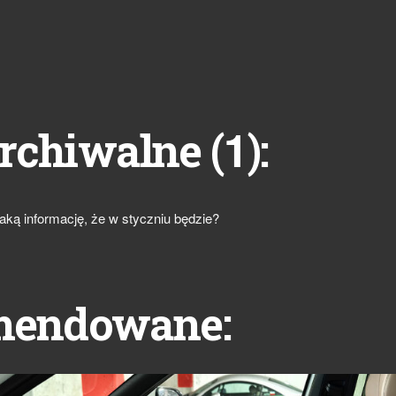
1
rchiwalne (
):
 taką informację, że w styczniu będzie?
mendowane: