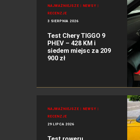
NAJWAŻNIEJSZE
|
NEWSY
|
RECENZJE
3 SIERPNIA 2026
Test Chery TIGGO 9
PHEV – 428 KM i
siedem miejsc za 209
900 zł
NAJWAŻNIEJSZE
|
NEWSY
|
RECENZJE
29 LIPCA 2026
Test roweru