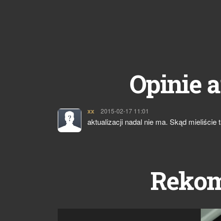
Opinie a
xx
pisze:
2015-02-17 11:01
aktualizacji nadal nie ma. Skąd mieliście
Reko