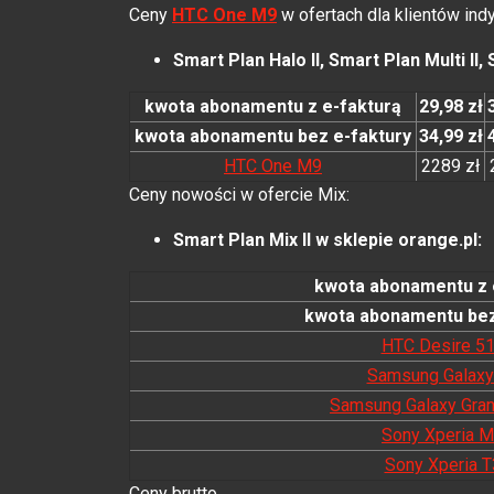
Ceny
HTC One M9
w ofertach dla klientów ind
Smart Plan Halo II, Smart Plan Multi II,
kwota abonamentu z e-fakturą
29,98 zł
kwota abonamentu bez e-faktury
34,99 zł
HTC One M9
2289 zł
Ceny nowości
w ofercie Mix
:
Smart Plan Mix II
w sklepie orange.pl:
kwota abonamentu z 
kwota abonamentu bez
HTC Desire 5
Samsung Galaxy
Samsung Galaxy Gra
Sony Xperia 
Sony Xperia T
Ceny brutto.