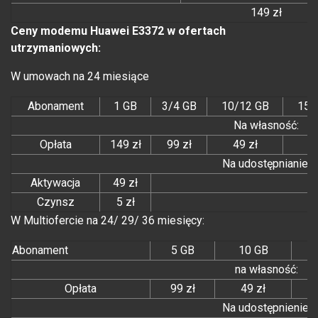
149 zł
Ceny modemu Huawei E3372 w ofertach
utrzymaniowych:
W umowach na 24 miesiące
Abonament
1 GB
3/4 GB
10/12 GB
15/
Na własność:
Opłata
149 zł
99 zł
49 zł
Na udostępnianie:
Aktywacja
49 zł
Czynsz
5 zł
W Multiofercie na 24/ 29/ 36 miesięcy:
Abonament
5 GB
10 GB
na własność:
Opłata
99 zł
49 zł
Na udostępnienie: