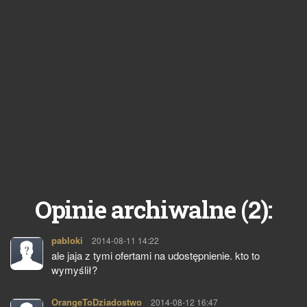
2
Opinie archiwalne (
):
pabloki
pisze:
2014-08-11 14:22
ale jaja z tymi ofertami na udostępnienie. kto to
wymyślił?
OrangeToDziadostwo
pisze:
2014-08-12 16:47