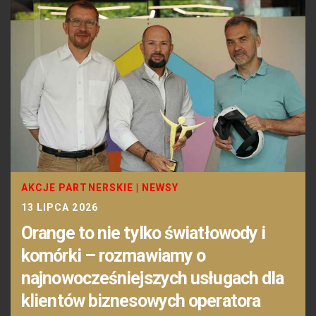
AKCJE PARTNERSKIE
|
NEWSY
13 LIPCA 2026
Orange to nie tylko światłowody i
komórki – rozmawiamy o
najnowocześniejszych usługach dla
klientów biznesowych operatora