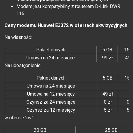
Modem jest kompatybilny z routerem D-Link DWR
116.
Ceny modemu Huawei E3372 w ofertach akwizycyjnych:
Na własność:
Pakiet danych
5 GB
15 
Umowa na 24 miesiące
99 zł
49 
Na udostępnienie:
Pakiet danych
5 GB
15 
Umowa na 24 miesiące
Umowa na 12 miesięcy
49 zł
Czynsz za 24 miesiące
0 zł
0 z
Czynsz za 12 miesięcy
5 zł
5 z
w ofercie 2w1:
20 GB
25 GB