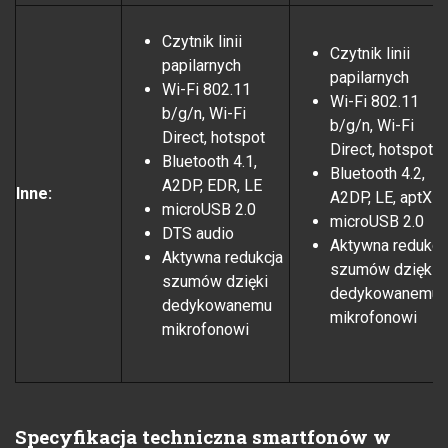
Czytnik linii
Czytnik linii
papilarnych
papilarnych
Wi-Fi 802.11
Wi-Fi 802.11
b/g/n, Wi-Fi
b/g/n, Wi-Fi
Direct, hotspot
Direct, hotspot
Bluetooth 4.1,
Bluetooth 4.2,
A2DP, EDR, LE
Inne:
A2DP, LE, aptX
microUSB 2.0
microUSB 2.0
DTS audio
Aktywna redukcj
Aktywna redukcja
szumów dzięki
szumów dzięki
dedykowanemu
dedykowanemu
mikrofonowi
mikrofonowi
Specyfikacja techniczna smartfonów w