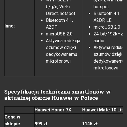
b/g/n, Wi-Fi
hotspot
Direct, hotspot
Bluetooth 4.1,
Bluetooth 4.1,
A2DP, LE
Inne:
A2DP
microUSB 2.0
microUSB 2.0
24-bit/192kHz
Aktywna redukcja
audio
szumów dzięki
Aktywna redukcj
dedykowanemu
szumów dzięki
mikrofonowi
dedykowanemu
mikrofonowi
Specyfikacja techniczna smartfonów w
aktualnej ofercie Huawei w Polsce
Huawei Honor 7X
Huawei Mate 10 Lite
Cena w
sklepie
999 zł
1145 zł