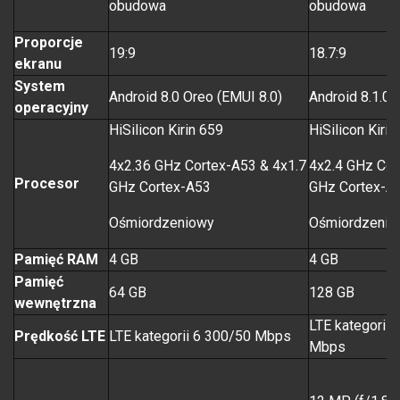
obudowa
obudowa
Proporcje
19:9
18.7:9
ekranu
System
Android 8.0 Oreo (EMUI 8.0)
Android 8.1.0 
operacyjny
HiSilicon Kirin 659
HiSilicon Kirin
4x2.36 GHz Cortex-A53 & 4x1.7
4x2.4 GHz Cor
Procesor
GHz Cortex-A53
GHz Cortex-A
Ośmiordzeniowy
Ośmiordzenio
Pamięć RAM
4 GB
4 GB
Pamięć
64 GB
128 GB
wewnętrzna
LTE kategorii
Prędkość LTE
LTE kategorii 6 300/50 Mbps
Mbps