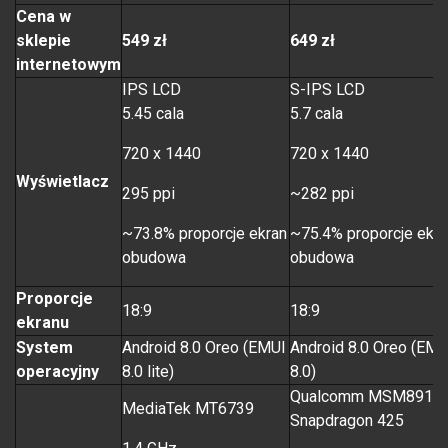
Cena w
sklepie
549 zł
649 zł
internetowym
IPS LCD
S-IPS LCD
5.45 cala
5.7 cala
720 x 1440
720 x 1440
Wyświetlacz
295 ppi
~282 ppi
~73.8% proporcje ekran
~75.4% proporcje ekra
obudowa
obudowa
Proporcje
18:9
18:9
ekranu
System
Android 8.0 Oreo (EMUI
Android 8.0 Oreo (EMU
operacyjny
8.0 lite)
8.0)
Qualcomm MSM8917
MediaTek MT6739
Snapdragon 425