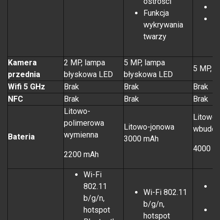
ostrości
H
Funkcja
W
wykrywania
twarzy
Kamera
2 MP, lampa
5 MP, lampa
5 MP, f
przednia
błyskowa LED
błyskowa LED
Wifi 5 GHz
Brak
Brak
Brak
NFC
Brak
Brak
Brak
Litowo-
Litowo
polimerowa
Litowo-jonowa
wbudo
wymienna
Bateria
3000 mAh
4000 m
2200 mAh
Wi-Fi
802.11
Wi
Wi-Fi 802.11
b/g/n,
Di
b/g/n,
hotspot
m
hotspot