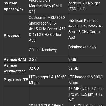
Android 6.0.1
System
Android 7.0 Nougat
Marshmallow (EMUI
operacyjny
(EMUI 4.1)
3.1)
Qualcomm MSM8939
HiSilicon Kirin 955
Snapdragon 615
4x2.5 GHz Cortex-A72
4x1.5 GHz Cortex-A53
& 4x1.8 GHz Cortex-
& 4x1.2 GHz Cortex-
Procesor
A53
A53
Ośmiordzeniowy
Ośmiordzeniowy
Pamięć RAM
3 GB
3 GB
Pamięć
32 GB
32 GB
wewnętrzna
LTE kategorii 4 150/50
LTE kategorii 6 300/50
Prędkość LTE
Mbps
Mbps
12 MP (f/2.2, 27 mm,
1/2.9", 1.25 µm) + 12
MP
13 MP (f/2.0, 28mm)
Obiektyw Leica