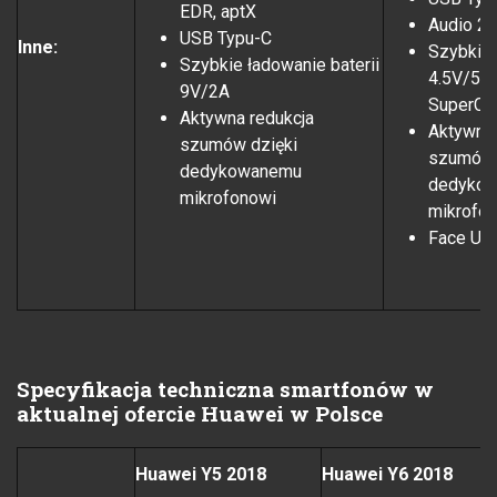
EDR, aptX
Audio 2
USB Typu-C
Inne:
Szybkie 
Szybkie ładowanie baterii
4.5V/5A
9V/2A
SuperCh
Aktywna redukcja
Aktywna 
szumów dzięki
szumów 
dedykowanemu
dedyko
mikrofonowi
mikrofo
Face Unl
Specyfikacja techniczna smartfonów w
aktualnej ofercie Huawei w Polsce
Huawei Y5 2018
Huawei Y6 2018