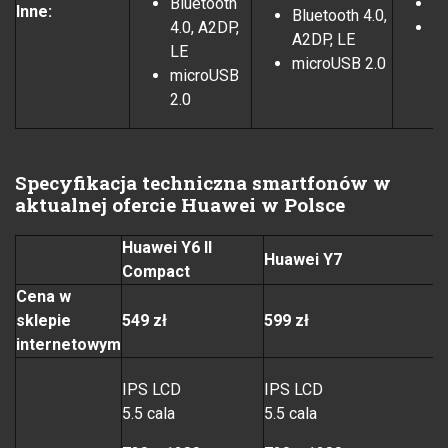
Bluetooth
Sz
Inne:
Bluetooth 4.0,
4.0, A2DP,
A
A2DP, LE
LE
d
microUSB 2.0
microUSB
m
2.0
Specyfikacja techniczna smartfonów w
aktualnej ofercie Huawei w Polsce
Huawei Y6 II
Huawei Y7
Compact
Cena w
sklepie
549 zł
599 zł
internetowym
IPS LCD
IPS LCD
5
5.5 cala
5.5 cala