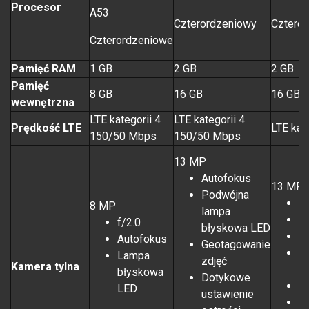
Procesor
A53
Czterordzeniowy
Cztero
Czterordzeniowe
Pamięć RAM
1 GB
2 GB
2 GB
Pamięć
8 GB
16 GB
16 GB
wewnętrzna
LTE kategorii 4
LTE kategorii 4
Prędkość LTE
LTE kat
150/50 Mbps
150/50 Mbps
13 MP
Autofokus
13 MP (
Podwójna
A
8 MP
lampa
L
f/2.0
błyskowa LED
G
Autofokus
Geotagowanie
D
Lampa
zdjęć
Kamera tylna
os
błyskowa
Dotykowe
F
LED
ustawienie
P