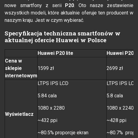
nowe smartfony z serii
P20
. Oto nasze zestawienie
wszystkich modeli, które aktualnie oferuje ten producent w
naszym kraju. Jest w czym wybierać.
Specyfikacja techniczna smartfonów w
aktualnej ofercie Huawei w Polsce
Huawei P20 lite
Huawei P20
Cena w
sklepie
1599 zł
2699 zł
internetowym
LTPS IPS LCD
LTPS IPS LCD
5.84 cala
5.8 cala
1080 x 2280
1080 x 2240
Wyświetlacz
~432 ppi
~428 ppi
~80.5% proporcje ekran
~80.7% propor