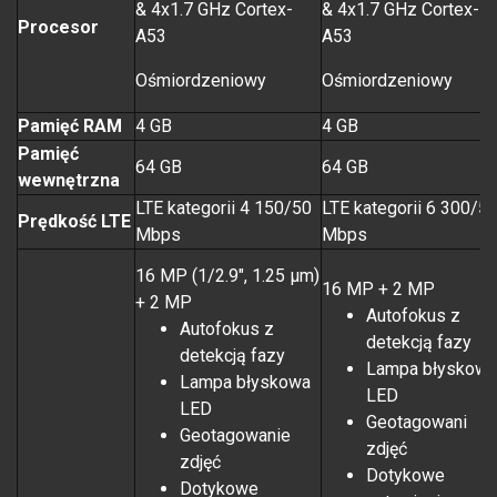
& 4x1.7 GHz Cortex-
& 4x1.7 GHz Cortex-
Procesor
A53
A53
Ośmiordzeniowy
Ośmiordzeniowy
Pamięć RAM
4 GB
4 GB
Pamięć
64 GB
64 GB
wewnętrzna
LTE kategorii 4 150/50
LTE kategorii 6 300/5
Prędkość LTE
Mbps
Mbps
16 MP (1/2.9", 1.25 µm)
16 MP + 2 MP
+ 2 MP
Autofokus z
Autofokus z
detekcją fazy
detekcją fazy
Lampa błyskowa
Lampa błyskowa
LED
LED
Geotagowani
Geotagowanie
zdjęć
zdjęć
Dotykowe
Dotykowe