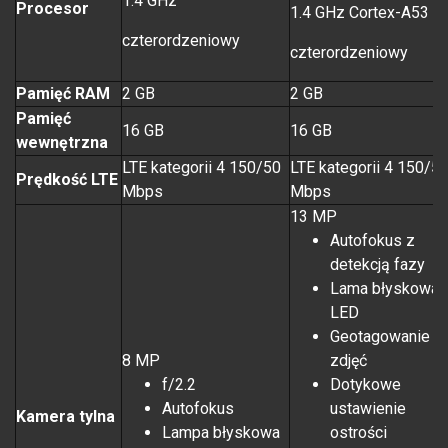
1.4 GHz
Procesor
1.4 GHz Cortex-A53
czterordzeniowy
czterordzeniowy
Pamięć RAM
2 GB
2 GB
Pamięć
16 GB
16 GB
wewnętrzna
LTE kategorii 4 150/50
LTE kategorii 4 150/5
Prędkość LTE
Mbps
Mbps
13 MP
Autofokus z
detekcją fazy
Lama błyskowa
LED
Geotagowanie
8 MP
zdjęć
f/2.2
Dotykowe
Autofokus
ustawienie
Kamera tylna
Lampa błyskowa
ostrości