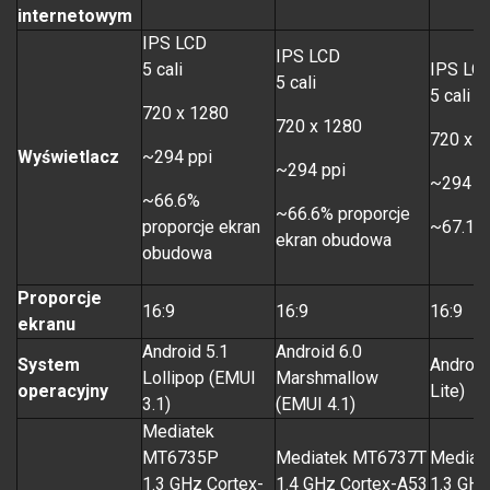
internetowym
IPS LCD
IPS LCD
5 cali
IPS LC
5 cali
5 cali
720 x 1280
720 x 1280
720 x 
Wyświetlacz
~294 ppi
~294 ppi
~294 p
~66.6%
~66.6% proporcje
proporcje ekran
~67.1% 
ekran obudowa
obudowa
Proporcje
16:9
16:9
16:9
ekranu
Android 5.1
Android 6.0
System
Android
Lollipop (EMUI
Marshmallow
operacyjny
Lite)
3.1)
(EMUI 4.1)
Mediatek
MT6735P
Mediatek MT6737T
Mediat
1.3 GHz Cortex-
1.4 GHz Cortex-A53
1.3 GHz