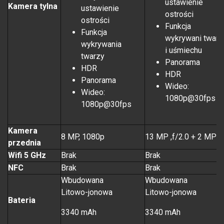
ustawienie
Kamera tylna
ustawienie
ostrości
ostrości
Funkcja
Funkcja
wykrywani twarz
wykrywania
i uśmiechu
twarzy
Panorama
HDR
HDR
Panorama
Wideo:
Wideo:
1080p@30fps
1080p@30fps
Kamera
8 MP, 1080p
13 MP ,f/2.0 + 2 MP
przednia
Wifi 5 GHz
Brak
Brak
NFC
Brak
Brak
Wbudowana
Wbudowana
Litowo-jonowa
Litowo-jonowa
Bateria
3340 mAh
3340 mAh