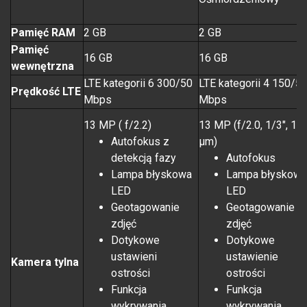
Pamięć RAM
2 GB
2 GB
Pamięć
16 GB
16 GB
wewnętrzna
LTE kategorii 6 300/50
LTE kategorii 4 150/5
Prędkość LTE
Mbps
Mbps
13 MP ( f/2.2)
13 MP (f/2.0, 1/3", 1.1
Autofokus z
µm)
detekcją fazy
Autofokus
Lampa błyskowa
Lampa błyskowa
LED
LED
Geotagowanie
Geotagowanie
zdjęć
zdjęć
Dotykowe
Dotykowe
ustawieni
ustawienie
Kamera tylna
ostrości
ostrości
Funkcja
Funkcja
wykrywania
wykrywania