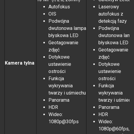
Autofokus
Laserowy
OIS
autofokus z
Podwójna
detekcją fazy
dwutonowa lampa
Podwójna
błyskowa LED
dwutonowa lamp
Geotagowanie
błyskowa LED
zdjęć
Geotagowanie
Dotykowe
zdjęć
Kamera tylna
ustawienie
Dotykowe
ostrości
ustawienie
Funkcja
ostrości
wykrywania
Funkcja
twarzy i uśmiechu
wykrywania
Panorama
twarzy i uśmiech
HDR
Panorama
Wideo:
HDR
1080p@30fps
Wideo:
1080p@60fps,