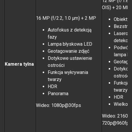
12 MP (f/1.8, 
OIS) + 20 MP 
16 MP (f/2.2, 1.0 µm) + 2 MP
Obiektyw
Bezstra
Autofokus z detekcją
Laserow
fazy
detekcją
Lampa błyskowa LED
Podwójn
Geotagowanie zdjęć
lampa b
Dotykowe ustawienie
Geotago
Kamera tylna
ostrości
Dotykow
Funkcja wykrywania
ostrości
twarzy
Funkcja 
HDR
twarzy
Panorama
HDR
Wielkość
Wideo: 1080p@30fps
Wideo: 2160p
720p@960fps