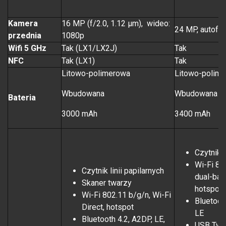
Kamera
16 MP (f/2.0, 1.12 µm), wideo:
24 MP, autofok
przednia
1080p
Wifi 5 GHz
Tak (LX1/LX2J)
Tak
NFC
Tak (LX1)
Tak
Litowo-polimerowa
Litowo-polim
Wbudowana
Wbudowana
Bateria
3000 mAh
3400 mAh
Czytnik l
Wi-Fi 80
Czytnik linii papilarnych
dual-band
Skaner twarzy
hotspot
Wi-Fi 802.11 b/g/n, Wi-Fi
Bluetoot
Direct, hotspot
LE
Bluetooth 4.2, A2DP, LE,
USB Typ