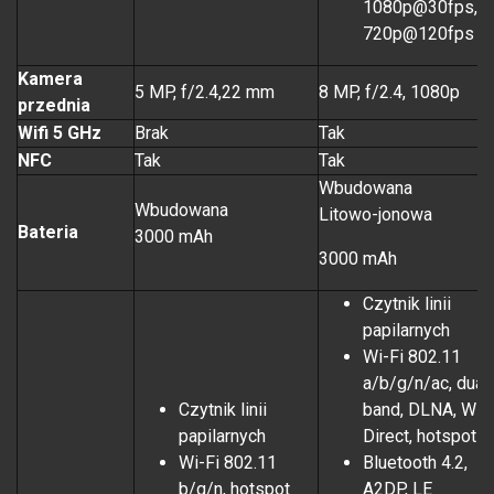
1080p@30fps,
720p@120fps
Kamera
5 MP, f/2.4,22 mm
8 MP, f/2.4, 1080p
przednia
Wifi 5 GHz
Brak
Tak
NFC
Tak
Tak
Wbudowana
Wbudowana
Litowo-jonowa
Bateria
3000 mAh
3000 mAh
Czytnik linii
papilarnych
Wi-Fi 802.11
a/b/g/n/ac, dual
Czytnik linii
band, DLNA, WiF
papilarnych
Direct, hotspot
Wi-Fi 802.11
Bluetooth 4.2,
b/g/n, hotspot
A2DP, LE