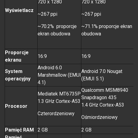
720 x 1280
720 x 1280
Wyświetlacz
~267 ppi
~267 ppi
~70.2% proporcje
~71.1% proporcje ekran
ekran obudowa
obudowa
C
Proporcje
16:9
16:9
ekranu
Android 6.0
System
Android 7.0 Nougat
Marshmallow (EMUI
operacyjny
(EMUI 5.1)
4.1)
Qualcomm MSM8940
Mediatek MT6735P
H
Snapdragon 435
1.3 GHz Cortex-A53
1.4 GHz Cortex-A53
Procesor
Czterordzeniowy
Ośmiordzeniowy
Pamięć RAM
2 GB
2 GB
Pamięć