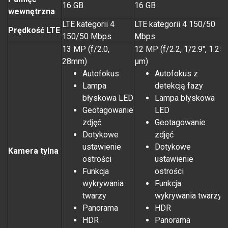
16 GB
16 GB
wewnętrzna
LTE kategorii 4
LTE kategorii 4 150/50
Prędkość LTE
150/50 Mbps
Mbps
13 MP (f/2.0,
12 MP (f/2.2, 1/2.9", 1.25
28mm)
µm)
Autofokus
Autofokus z
Lampa
detekcją fazy
błyskowa LED
Lampa błyskowa
Geotagowanie
LED
zdjęć
Geotagowanie
Dotykowe
zdjęć
ustawienie
Dotykowe
Kamera tylna
ostrości
ustawienie
Funkcja
ostrości
wykrywania
Funkcja
twarzy
wykrywania twarzy
Panorama
HDR
HDR
Panorama