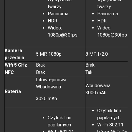
twarzy
twarzy
Panorama
Panorama
HDR
HDR
Wideo:
Wideo:
1080p@30fps
1080p@30fps
Kamera
5 MP, 1080p
8 MP, f/2.0
przednia
Wifi 5 GHz
Brak
Brak
NFC
Brak
Tak
Litowo-jonowa
Wbudowana
Wbudowana
Bateria
3000 mAh
3020 mAh
Czytnik linii
Czytnik linii
papilarnych
papilarnych
Wi-Fi 802.11
Wi-Fi 802.11
b/g/n, WiFi Direc