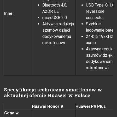
Bluetooth 4.0,
USB Type-C 1.0
A2DP, LE
reversible
Inne:
microUSB 2.0
connector
Aktywna redukcja
Szybkie
szumów dzięki
ładowanie baterii
dedykowanemu
24-bit/192kHz
mikrofonowi
audio
Aktywna redukcj
szumów dzięki
dedykowanemu
mikrofonowi
Specyfikacja techniczna smartfonów w
aktualnej ofercie Huawei w Polsce
Huawei Honor 9
H
uawei P9 Plus
Cena w