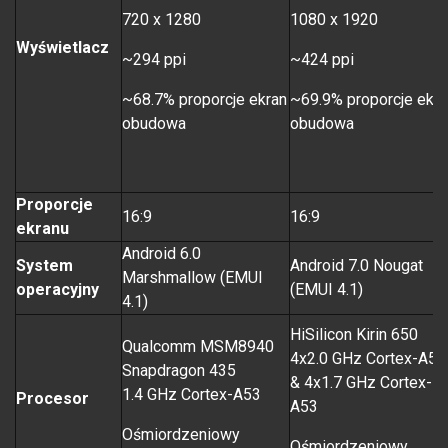
720 x 1280
1080 x 1920
Wyświetlacz
~294 ppi
~424 ppi
~68.7% proporcje ekran
~69.9% proporcje ekra
obudowa
obudowa
Proporcje
16:9
16:9
ekranu
Android 6.0
System
Android 7.0 Nougat
Marshmallow (EMUI
operacyjny
(EMUI 4.1)
4.1)
HiSilicon Kirin 650
Qualcomm MSM8940
4x2.0 GHz Cortex-A53
Snapdragon 435
& 4x1.7 GHz Cortex-
1.4 GHz Cortex-A53
Procesor
A53
Ośmiordzeniowy
Ośmiordzeniowy