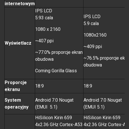
internetowym
IPS LCD
IPS LCD
5.93 cala
5.9 cala
1080 x 2160
1080x2160
~407 ppi
Wyświetlacz
~409 ppi
~77.0% proporcje ekran
~76.5% proporcje ekra
obudowa
obudowa
Corning Gorilla Glass
Proporcje
18:9
18:9
ekranu
System
Android 7.0 Nougat
Android 7.0 Nougat
operacyjny
(EMUI 5.1)
(EMUI 5.1)
HiSilicon Kirin 659
HiSilicon Kirin 659
4x2.36 GHz Cortex-A53
4x2.36 GHz Cortex-A5