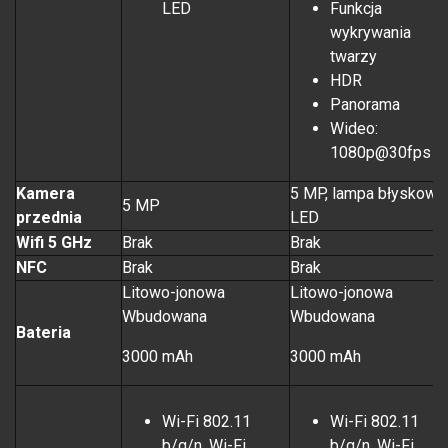
LED
Funkcja
wykrywania
twarzy
HDR
Panorama
Wideo:
1080p@30fps
Kamera
5 MP, lampa błyskowa
5 MP
przednia
LED
Wifi 5 GHz
Brak
Brak
NFC
Brak
Brak
Litowo-jonowa
Litowo-jonowa
Wbudowana
Wbudowana
Bateria
3000 mAh
3000 mAh
Wi-Fi 802.11
Wi-Fi 802.11
b/g/n, Wi-Fi
b/g/n, Wi-Fi