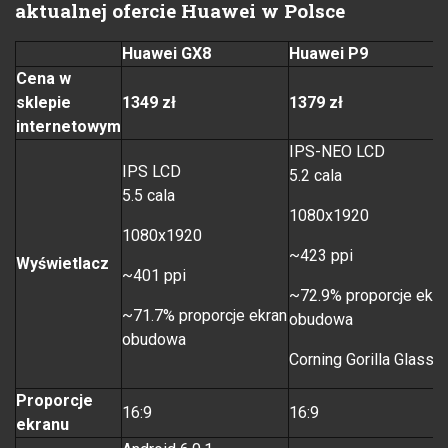
aktualnej ofercie Huawei w Polsce
Huawei GX8
Huawei P9
Cena w
sklepie
1349 zł
1379 zł
internetowym
IPS-NEO LCD
IPS LCD
5.2 cala
5.5 cala
1080x1920
1080x1920
~423 ppi
Wyświetlacz
~401 ppi
~72.9% proporcje ekra
~71.7% proporcje ekran
obudowa
obudowa
Corning Gorilla Glass 3
Proporcje
16:9
16:9
ekranu