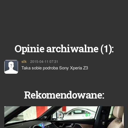
1
Opinie archiwalne (
):
slk
pisze:
2015-04-11 07:31
Taka sobie podroba Sony Xperia Z3
Rekomendowane: