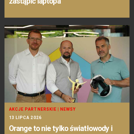
zastąpić laptopa
AKCJE PARTNERSKIE
|
NEWSY
13 LIPCA 2026
Orange to nie tylko światłowody i