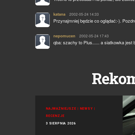
katana
pisze:
2002-05-24 14:33
Przynajmniej będzie co oglądać:-). Pozdr
nepomucen
pisze:
2002-05-24 17:43
qba: szachy to Plus...... a siatkowka je
Reko
NAJWAŻNIEJSZE
|
NEWSY
|
RECENZJE
3 SIERPNIA 2026