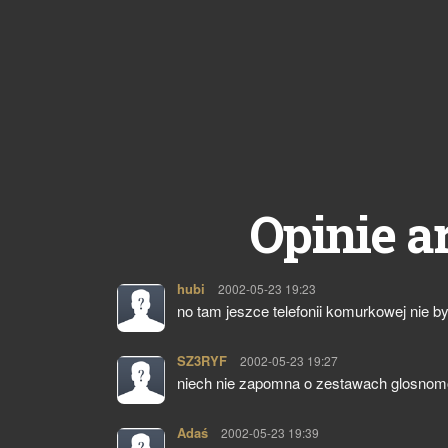
Opinie a
hubi
pisze:
2002-05-23 19:23
no tam jeszce telefonii komurkowej nie b
SZ3RYF
pisze:
2002-05-23 19:27
niech nie zapomna o zestawach glosnom
Adaś
pisze:
2002-05-23 19:39