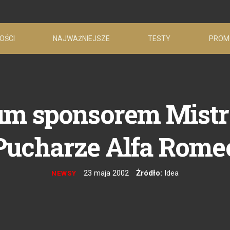
OŚCI
NAJWAŻNIEJSZE
TESTY
PROM
um sponsorem Mistr
Pucharze Alfa Rome
23 maja 2002
Żródło:
Idea
NEWSY