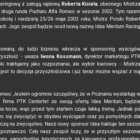
oringową z załogą rajdową
Roberta Kisiela
, obecnego Mistrz
i druga runda Pucharu Alfa Romeo w sezonie 2002. Tym raze
botę i niedzielę 25/26 maja 2002 roku. Mistrz Polski Rober
ach. Jego zespół będzie nosił nową nazwę Idea Meritum Racin
erowaną do ludzi biznesu wkracza w sponsoring wyścigó
rzyszłość - uważa
Iwona Kossmann
, dyrektor marketingu PT
i traktujemy jako rozpoznanie, ale wybór kierowcy - Mistrz
jest to decyzja przyszłościowa i już teraz można wiązać z ni
 Romeo: Jestem ogromnie szczęśliwy, że w Poznaniu wystartuję 
 firma PTK Centertel ze swoją ofertą Idea Meritum, będzi
a torze, więc przed tym startem czuje lekką tremę. Jednak p
o mi się zwyciężyć w obydwu wyścigach oraz po pomyślnych dl
 liczę na zwycięstwo. Nasz nowy sponsor Idea traktuje ten sezo
poznawczo. Cały nasz zespół liczy, że w przyszłym sezoni
py samochodów turystycznych za kierownicą profesjonalnej