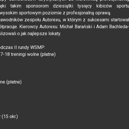
ki takim sponsorom dziesiątki tysięcy kibiców sport
ysokim sportowym poziomie z profesjonalną oprawą.
 zawodników zespołu Autorexu, w którym z sukcesami startowa
ółpracuje. Kierowcy Autorexu: Michał Barański i Adam Bachleda
izowali o jak najlepsze lokaty.
dczas II rundy WSMP:
7-18 treningi wolne (płatne)
ne (płatne)
 (15 okr.)