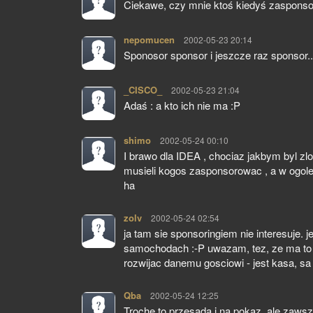
Ciekawe, czy mnie ktoś kiedyś zasponsor
nepomucen
pisze:
2002-05-23 20:14
Sponosor sponsor i jeszcze raz sponsor.
_CISCO_
pisze:
2002-05-23 21:04
Adaś : a kto ich nie ma :P
shimo
pisze:
2002-05-24 00:10
I brawo dla IDEA , chociaz jakbym byl zlo
musieli kogos zasponsorowac , a w ogole
ha
zolv
pisze:
2002-05-24 02:54
ja tam sie sponsoringiem nie interesuje. 
samochodach :-P uwazam, tez, ze ma to n
rozwijac danemu gosciowi - jest kasa, sa 
Qba
pisze:
2002-05-24 12:25
Troche to przesada i na pokaz, ale zawsz