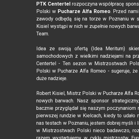
PTK Centertel
rozpoczyna współpracę spons
Polski w
Pucharze Alfa Romeo
. Przed nam
zawody odbędą się na torze w Poznaniu w so
Kisiel wystąpi w nich w zupełnie nowych barw
Team.
Idea ze swoją ofertą (Idea Meritum) ski
samochodowych z wielkimi nadziejami na p
Centertel - Ten sezon w Mistrzostwach Polsk
Polski w Pucharze Alfa Romeo - sugeruje, że 
duże nadzieje.
Robert Kisiel, Mistrz Polski w Pucharze Alfa
nowych barwach. Nasz sponsor strategiczny,
bacznie przyglądał się naszym poczynaniom n
pierwszej rundzie w Kielcach, kiedy to udał
nas testach w Poznaniu, jestem dobrej myśli i
w Mistrzostwach Polski nieco badawczo, roz
razem wystartujemy w cyklu mistrzostw Euro