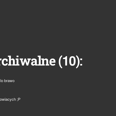
10
rchiwalne (
):
ylo brawo
owiacych ;P