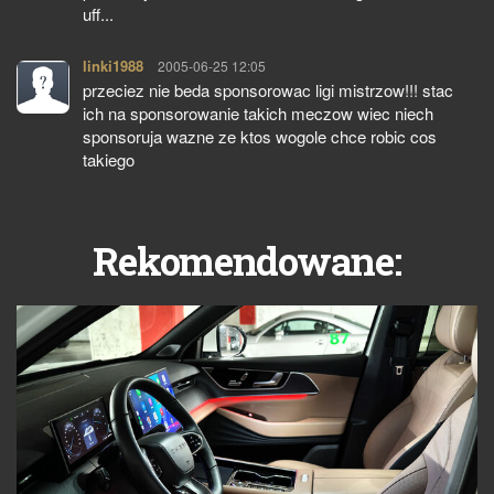
uff...
linki1988
pisze:
2005-06-25 12:05
przeciez nie beda sponsorowac ligi mistrzow!!! stac
ich na sponsorowanie takich meczow wiec niech
sponsoruja wazne ze ktos wogole chce robic cos
takiego
Rekomendowane: