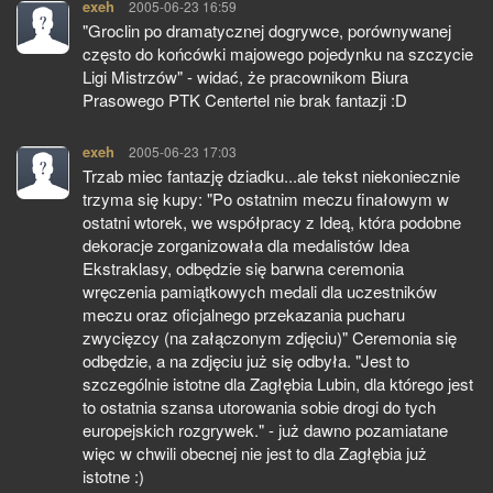
exeh
pisze:
2005-06-23 16:59
"Groclin po dramatycznej dogrywce, porównywanej
często do końcówki majowego pojedynku na szczycie
Ligi Mistrzów" - widać, że pracownikom Biura
Prasowego PTK Centertel nie brak fantazji :D
exeh
pisze:
2005-06-23 17:03
Trzab miec fantazję dziadku...ale tekst niekoniecznie
trzyma się kupy: "Po ostatnim meczu finałowym w
ostatni wtorek, we współpracy z Ideą, która podobne
dekoracje zorganizowała dla medalistów Idea
Ekstraklasy, odbędzie się barwna ceremonia
wręczenia pamiątkowych medali dla uczestników
meczu oraz oficjalnego przekazania pucharu
zwycięzcy (na załączonym zdjęciu)" Ceremonia się
odbędzie, a na zdjęciu już się odbyła. "Jest to
szczególnie istotne dla Zagłębia Lubin, dla którego jest
to ostatnia szansa utorowania sobie drogi do tych
europejskich rozgrywek." - już dawno pozamiatane
więc w chwili obecnej nie jest to dla Zagłębia już
istotne :)