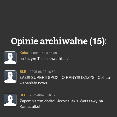
15
Opinie archiwalne (
):
Kuba
pisze:
2005-06-23 16:38
no i czym Tu sie chwialić... :/
BLE
pisze:
2005-06-23 16:50
ŁAŁ!!! SUPER!! SPOX!! O RANY!!! DŻIZYS!! Cóż za
wspaniały news......
BLE
pisze:
2005-06-23 16:52
Zapomniałem dodać. Jedyna jak z Warszawy na
Kamczatke!