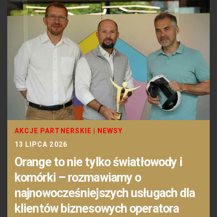
AKCJE PARTNERSKIE
|
NEWSY
13 LIPCA 2026
Orange to nie tylko światłowody i
komórki – rozmawiamy o
najnowocześniejszych usługach dla
klientów biznesowych operatora