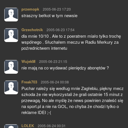
przemopk
pisze:
2005-06-23 17:20
straszny bełkot w tym newsie
Grzechotnik
pisze:
2005-06-23 17:54
dla mnie 10/10 . Ale to z poeratrem miało tylko trochę
wspólnego . Słuchałem meczu w Radiu Merkury za
poźrednictwem internetu
WujekM
pisze:
2005-06-23 21:15
nie mają na co wydawać pieniędzy abonętów ?
Freak703
pisze:
2005-06-24 00:08
Puchar należy się według mnie Zagłebiu, piękny mecz
szkoda że nie wykorzystali że grali ostatnie 15 minut z
przewagą. No ale myślę że news powinien znaleść się
na sport.pl a nie na GOL, no chyba że chodzi tylko o
reklame IDEI ;-(
LOLEK
pisze:
2005-06-24 00:31