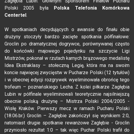
Zagłębia Lubin. Głównym Sponsorem Finałów Pucharu
Polski 2005 była
Polska Telefonia Komórkowa
Centertel
.
W spotkaniach decydujących o awansie do finału obie
drużyny stoczyły bardzo zacięte spotkania półfinałowe:
Groclin po dramatycznej dogrywce, porównywanej często
do końcówki majowego pojedynku na szczycie Ligi
Mistrzów, pokonał w rzutach karnych brązowego medalistę
Idea Ekstraklasy – stołeczną Legię, która ma na swoim
koncie najwięcej zwycięstw w Pucharze Polski (12 tytułów)
i w obecnej edycji rozgrywek wyeliminowała obrońcę tego
trofeum – poznańskiego Lecha. Z kolei piłkarze Zagłębia
Lubin w półfinale wyeliminowali teoretycznie najsilniejszą
obecnie polską drużynę – Mistrza Polski 2004/2005 -
Wisłę Kraków. Pierwszy mecz w ramach Pucharu Polski
(18.06.br.) Groclin – Zagłębie zakończył się wynikiem 2:0,
natomiast drugie spotkanie rewanżowe Zagłębie - Groclin
przyniosło rezultat 1:0 – tak więc Puchar Polski trafił do