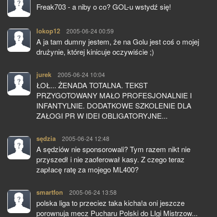
Freak703 - a niby o co? GOL-u wstydź się!
lokop12
pisze:
2005-06-24 00:59
A ja tam dumny jestem, że na Golu jest coś o mojej
drużynie, której kinicuje oczywiście ;)
jurek
pisze:
2005-06-24 10:04
ŁOŁ... ŻENADA TOTALNA. TEKST
PRZYGOTOWANY MAŁO PROFESJONALNIE I
INFANTYLNIE. DODATKOWE SZKOLENIE DLA
ZAŁOGI PR W IDEI OBLIGATORYJNE...
sędzia
pisze:
2005-06-24 12:48
A sędziów nie sponsorowali? Tym razem nikt nie
przyszedł i nie zaoferował kasy. Z czego teraz
zapłacę ratę za mojego ML400?
smartfon
pisze:
2005-06-24 13:58
polska liga to przeciez taka kicha!a oni jeszcze
porownuja mecz Pucharu Polski do LIgi Mistrzow...