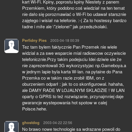
kart Wi-Fi. Kpiny, poprostu kpiny Niestety z panem
Przemkiem, który podobno coś wiedział na ten temat
nie dało się porozmawiać o Wi-Fi bo udawał starsznie
zajętego i wisiał na telefonie. :-( Za to hostessy bardzo
ładne i miłe ale \"zielone\" jak przedszkolaki.
Perfidny Pies
pisze:
2003-04-18 00:39
Tez tam bylem faktycznie Pan Przemek nie wiele
widzial a za swe wsparcie mial radiowcow oczywiscie
telefonicznie.Przy takim podejsciu Idei dziwie sie że
nie zaprezentowali 3G wykorzystyjac np.Gameboya.a
w jednym lapie byla karta W-lan. na pytaine do Pana
Przemka co w takim razie zrobił IBM, on z
oburzeniem odparł : jak to co skonfigurowal. hahaha,
ale DAMY RADE W LOJALNYM SKLADZIE ! W LAN
oparty o GPRS to też rozwiązanie, przynajmniej daje
gwarancje wystepowania hot spotow w calej
Polsce.hehe.
ghostdog
pisze:
2003-04-22 22:56
No brawo nowe technologie sa wdrazane powoli do