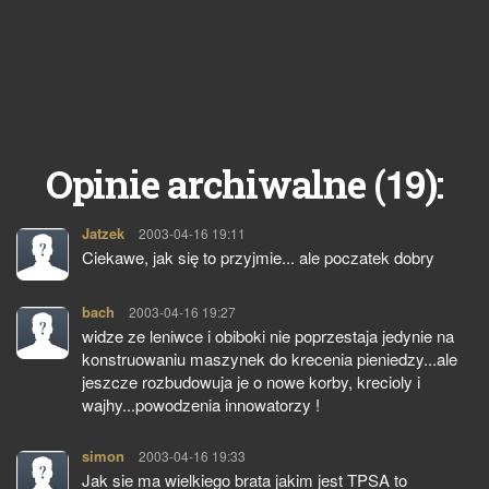
19
Opinie archiwalne (
):
Jatzek
pisze:
2003-04-16 19:11
Ciekawe, jak się to przyjmie... ale poczatek dobry
bach
pisze:
2003-04-16 19:27
widze ze leniwce i obiboki nie poprzestaja jedynie na
konstruowaniu maszynek do krecenia pieniedzy...ale
jeszcze rozbudowuja je o nowe korby, krecioly i
wajhy...powodzenia innowatorzy !
simon
pisze:
2003-04-16 19:33
Jak sie ma wielkiego brata jakim jest TPSA to