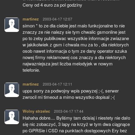
Ceny od 4 euro za pol godziny
martinez
pisze:
2003-04-17 12:07
simon * to ze dla ciebie jest malo funkcjonalne to nie
znaczy ze nie nalezy sie tym chwalic gsmonline jest
po to zeby publikowac wszystkie informacje zwiazane
w jakikolwiek z gsm i chwala mu za to , dla niektorych
osob nawet informacja o tym ze dany operator szuka
nowej firmy reklamowej cos znaczy a dla niektorych
najwazniejsza jest liczba melodyjek w nowym
telefonie.
martinez
pisze:
2003-04-17 12:11
upps sorry za podwojny wpis powyzej ;-(, serwer
zwrocil mi timeout a mimo wszystko dopisal ;-(
Wolny strzelec
pisze:
2003-04-17 17:44
Hahaha dobre.... Byliśmy tam dzisiaj i niestety nie dało
się nic zobaczyć, 3 lapy na krzyż w tym dwa ciągnące
po GPRSie i CSD na punktach dostępowych Ery bez