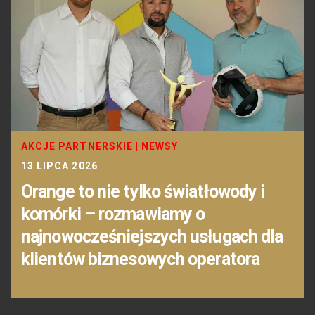
AKCJE PARTNERSKIE
|
NEWSY
13 LIPCA 2026
Orange to nie tylko światłowody i
komórki – rozmawiamy o
najnowocześniejszych usługach dla
klientów biznesowych operatora