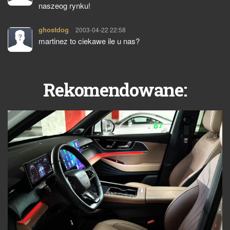
naszeog rynku!
ghostdog
pisze:
2003-04-22 22:58
martinez to ciekawe ile u nas?
Rekomendowane: