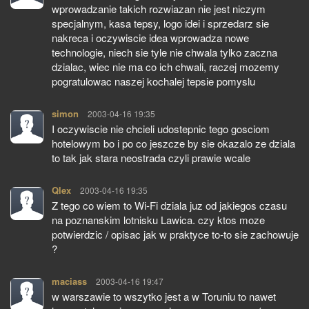
wprowadzanie takich rozwiazan nie jest niczym
specjalnym, kasa tepsy, logo idei i sprzedarz sie
nakreca i oczywiscie idea wprowadza nowe
technologie, niech sie tyle nie chwala tylko zaczna
dzialac, wiec nie ma co ich chwali, raczej mozemy
pogratulowac naszej kochalej tepsie pomyslu
simon
pisze:
2003-04-16 19:35
I oczywiscie nie chcieli udostepnic tego gosciom
hotelowym bo i po co jeszcze by sie okazalo ze dziala
to tak jak stara neostrada czyli prawie wcale
Qlex
pisze:
2003-04-16 19:35
Z tego co wiem to Wi-Fi dziala juz od jakiegos czasu
na poznanskim lotnisku Lawica. czy ktos moze
potwierdzic / opisac jak w praktyce to-to sie zachowuje
?
maciass
pisze:
2003-04-16 19:47
w warszawie to wszytko jest a w Toruniu to nawet