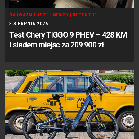
NAJWAŻNIEJSZE
|
NEWSY
|
RECENZJE
3 SIERPNIA 2026
Test Chery TIGGO 9 PHEV – 428 KM
i siedem miejsc za 209 900 zł