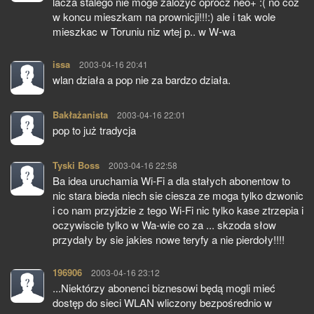
lacza stalego nie moge zalozyc oprocz neo+ :( no coz
w koncu mieszkam na prownicji!!!:) ale i tak wole
mieszkac w Toruniu niz wtej p.. w W-wa
issa
pisze:
2003-04-16 20:41
wlan działa a pop nie za bardzo działa.
Bakłażanista
pisze:
2003-04-16 22:01
pop to już tradycja
Tyski Boss
pisze:
2003-04-16 22:58
Ba idea uruchamia Wi-Fi a dla stałych abonentow to
nic stara bieda niech sie ciesza ze moga tylko dzwonic
i co nam przyjdzie z tego Wi-Fi nic tylko kase ztrzepia i
oczywiscie tylko w Wa-wie co za ... skzoda słow
przydały by sie jakies nowe teryfy a nie pierdoły!!!!
196906
pisze:
2003-04-16 23:12
...Niektórzy abonenci biznesowi będą mogli mieć
dostęp do sieci WLAN wliczony bezpośrednio w