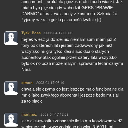
abonament... srutututu pęczek drutu i cuda wianki. Jak
miało być pięknie gdy wchodził GPRS "PRAWIE
DARMO" a teraz walą ceny z kosmosu. Szkoda że
żyjemy w kraju gdzie pazerność kwitnie:(((
Tyski Boss
pisze:
2003-04-17 00:06
mętek wiesz ja do idei nic niemam sam mam juz 2
fony od czterech lat i jestem zadwowlony jak nikt
wszytsko mi gra tylko idea slabo dba o starych
abonentow atak ogolnie przez cztery lata wszytsko
bylo ok no poza moze malymi sprawami technicznymi
Nara
simon
pisze:
2003-04-17 06:19
chwala sie czyms co jest jeszcze malo funcjonalne dla
mnie jako zwykłego abonenta i jeszcze bede musial
za to placic
martinez
pisze:
2003-04-17 12:03
jako ciekawostke zobaczcie ile to ma kosztowac w d2
w niemczech. www.vodafone.de wlan 31603.html