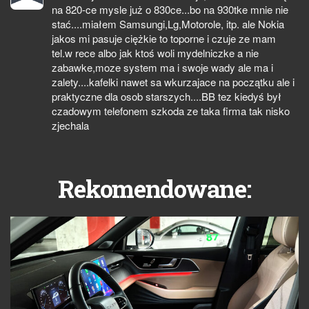
na 820-ce mysle już o 830ce...bo na 930tke mnie nie
stać....miałem Samsungi,Lg,Motorole, itp. ale Nokia
jakos mi pasuje ciężkie to toporne i czuje ze mam
tel.w rece albo jak ktoś woli mydelniczke a nie
zabawke,moze system ma i swoje wady ale ma i
zalety....kafelki nawet sa wkurzajace na początku ale i
praktyczne dla osob starszych....BB tez kiedyś był
czadowym telefonem szkoda ze taka firma tak nisko
zjechala
Rekomendowane: