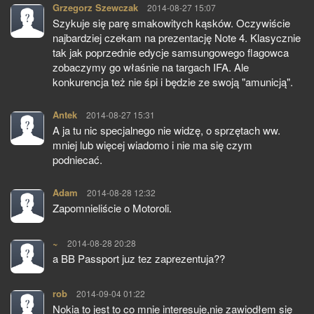
Grzegorz Szewczak
pisze:
2014-08-27 15:07
Szykuje się parę smakowitych kąsków. Oczywiście
najbardziej czekam na prezentację Note 4. Klasycznie
tak jak poprzednie edycje samsungowego flagowca
zobaczymy go właśnie na targach IFA. Ale
konkurencja też nie śpi i będzie ze swoją "amunicją".
Antek
pisze:
2014-08-27 15:31
A ja tu nic specjalnego nie widzę, o sprzętach ww.
mniej lub więcej wiadomo i nie ma się czym
podniecać.
Adam
pisze:
2014-08-28 12:32
Zapomnieliście o Motoroli.
~
pisze:
2014-08-28 20:28
a BB Passport juz tez zaprezentuja??
rob
pisze:
2014-09-04 01:22
Nokia to jest to co mnie interesuje,nie zawiodłem się