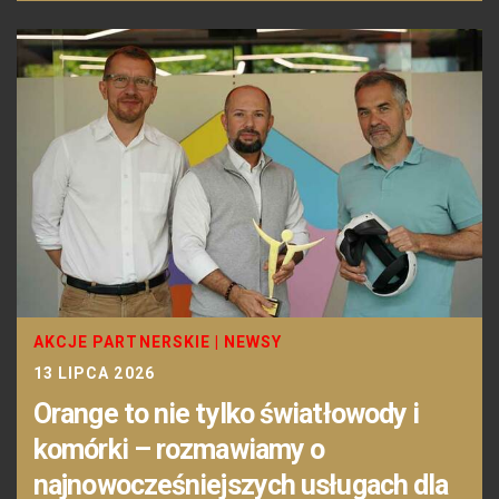
AKCJE PARTNERSKIE
|
NEWSY
13 LIPCA 2026
Orange to nie tylko światłowody i
komórki – rozmawiamy o
najnowocześniejszych usługach dla