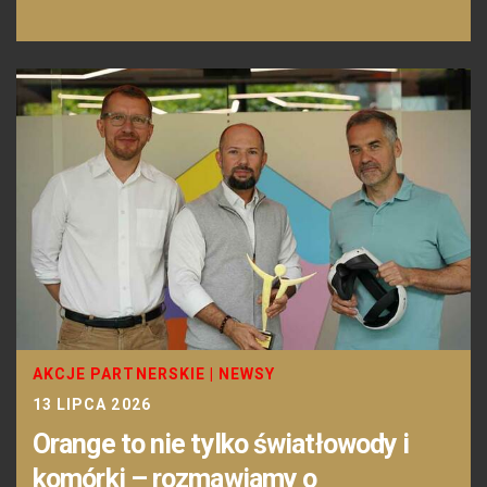
AKCJE PARTNERSKIE
|
NEWSY
13 LIPCA 2026
Orange to nie tylko światłowody i
komórki – rozmawiamy o