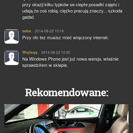
przy okazji kilku typków se ciepłe posadki zajęło i
udają że coś robią, ciężko pracują znaczy... szkoda
gadać
seba
pisze:
2014-08-22 10:16
Przy nfc tez musisz mieć włączony internet.
Wojteqq
pisze:
2014-08-22 10:35
Na Windows Phone jest już nowa wersja, właśnie
sprawdziłem w sklepie.
Rekomendowane: