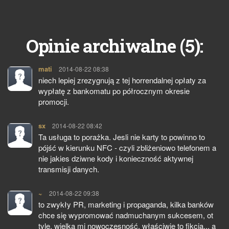
5
Opinie archiwalne (
):
mati
pisze:
2014-08-22 08:38
niech lepiej zrezygnują z tej horrendalnej opłaty za
wypłatę z bankomatu po półrocznym okresie
promocji.
sx
pisze:
2014-08-22 08:42
Ta usługa to porażka. Jesli nie karty to powinno to
pójść w kierunku NFC - czyli zbliżeniowo telefonem a
nie jakies dziwne kody i konieczność aktywnej
transmisji danych.
~
pisze:
2014-08-22 09:38
to zwykły PR, marketing i propaganda, kilka banków
chce się wypromować nadmuchanym sukcesem, ot
tyle, wielka mi nowoczesność, właściwie to fikcja... a