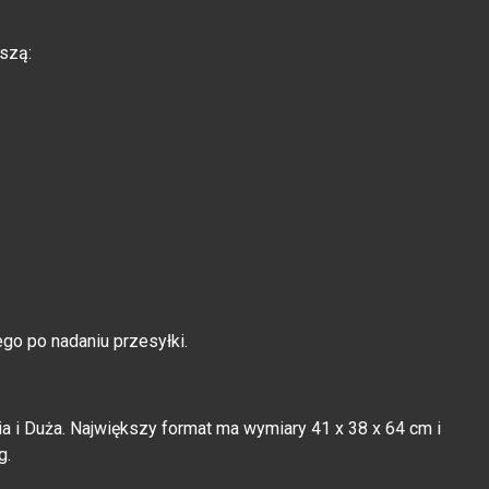
szą:
go po nadaniu przesyłki.
ia i Duża. Największy format ma wymiary 41 x 38 x 64 cm i
g.