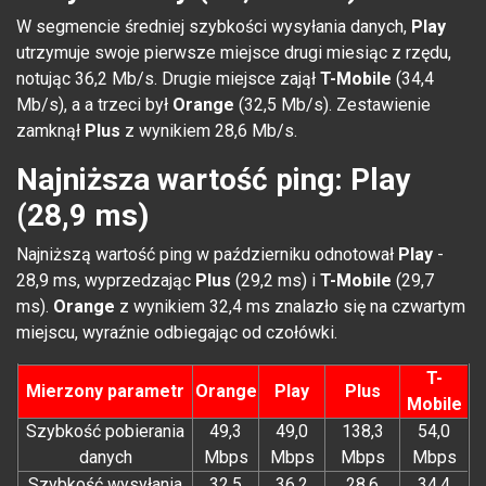
W segmencie średniej szybkości wysyłania danych,
Play
utrzymuje swoje pierwsze miejsce drugi miesiąc z rzędu,
notując 36,2 Mb/s. Drugie miejsce zajął
T-Mobile
(34,4
Mb/s), a a trzeci był
Orange
(32,5 Mb/s). Zestawienie
zamknął
Plus
z wynikiem 28,6 Mb/s.
Najniższa wartość ping: Play
(28,9 ms)
Najniższą wartość ping w październiku odnotował
Play
-
28,9 ms, wyprzedzając
Plus
(29,2 ms) i
T-Mobile
(29,7
ms).
Orange
z wynikiem 32,4 ms znalazło się na czwartym
miejscu, wyraźnie odbiegając od czołówki.
T-
Mierzony parametr
Orange
Play
Plus
Mobile
Szybkość pobierania
49,3
49,0
138,3
54,0
danych
Mbps
Mbps
Mbps
Mbps
Szybkość wysyłania
32,5
36,2
28,6
34,4