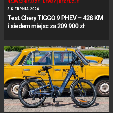
NAJWAŻNIEJSZE
|
NEWSY
|
RECENZJE
3 SIERPNIA 2026
Test Chery TIGGO 9 PHEV – 428 KM
i siedem miejsc za 209 900 zł