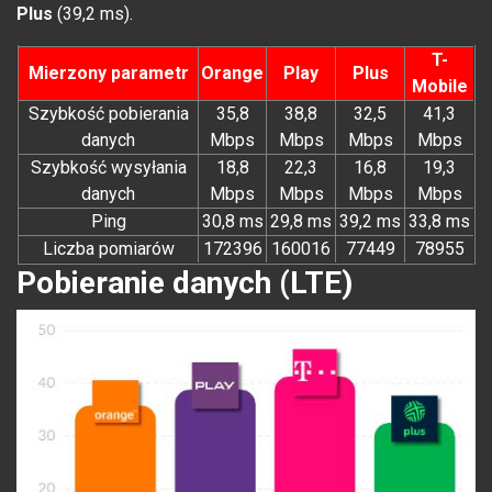
Plus
(39,2 ms).
T-
Mierzony parametr
Orange
Play
Plus
Mobile
Szybkość pobierania
35,8
38,8
32,5
41,3
danych
Mbps
Mbps
Mbps
Mbps
Szybkość wysyłania
18,8
22,3
16,8
19,3
danych
Mbps
Mbps
Mbps
Mbps
Ping
30,8 ms
29,8 ms
39,2 ms
33,8 ms
Liczba pomiarów
172396
160016
77449
78955
Pobieranie danych (LTE)