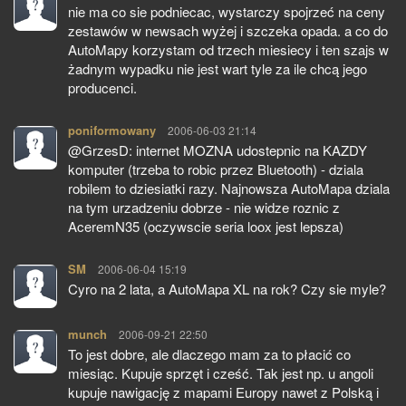
nie ma co sie podniecac, wystarczy spojrzeć na ceny
zestawów w newsach wyżej i szczeka opada. a co do
AutoMapy korzystam od trzech miesiecy i ten szajs w
żadnym wypadku nie jest wart tyle za ile chcą jego
producenci.
poniformowany
pisze:
2006-06-03 21:14
@GrzesD: internet MOZNA udostepnic na KAZDY
komputer (trzeba to robic przez Bluetooth) - dziala
robilem to dziesiatki razy. Najnowsza AutoMapa dziala
na tym urzadzeniu dobrze - nie widze roznic z
AceremN35 (oczywscie seria loox jest lepsza)
SM
pisze:
2006-06-04 15:19
Cyro na 2 lata, a AutoMapa XL na rok? Czy sie myle?
munch
pisze:
2006-09-21 22:50
To jest dobre, ale dlaczego mam za to płacić co
miesiąc. Kupuje sprzęt i cześć. Tak jest np. u angoli
kupuje nawigację z mapami Europy nawet z Polską i