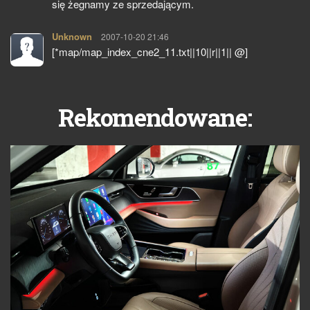
się żegnamy ze sprzedającym.
Unknown
pisze:
2007-10-20 21:46
[*map/map_index_cne2_11.txt||10||r||1|| @]
Rekomendowane: