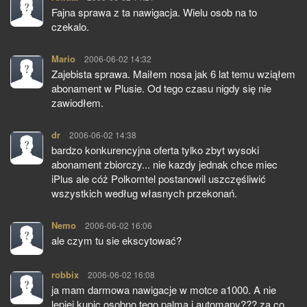
Fajna sprawa z ta nawigacja. Wielu osob na to
czekalo.
Mario
pisze:
2006-06-02 14:32
Zajebista sprawa. Maiłem nosa jak 6 lat temu wziąłem
abonament w Plusie. Od tego czasu nigdy się nie
zawiodłem.
dr
pisze:
2006-06-02 14:38
bardzo konkurencyjna oferta tylko zbyt wysoki
abonament zbiorczy... nie kazdy jednak chce miec
iPlus ale cóż Polkomtel postanowil uszczęśliwić
wszystkich według własnych przekonań.
Nemo
pisze:
2006-06-02 16:06
ale czym tu sie ekscytować?
robbix
pisze:
2006-06-02 16:08
ja mam darmowa nawigacje w motce a1000. A nie
lepiej kupic osobno tego palma i automapy??? za co