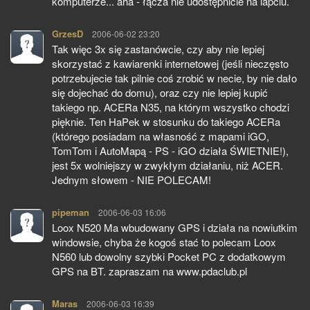
komputerze... aha - łącza nie udostępnicie na lapciu.
GrzesD
pisze:
2006-06-02 23:20
Tak więc 3x się zastanówcie, czy aby nie lepiej
skorzystać z kawiarenki internetowej (jeśli nieczęsto
potrzebujecie tak pilnie coś zrobić w necie, by nie dało
się dojechać do domu), oraz czy nie lepiej kupić
takiego np. ACERa N35, na którym wszystko chodzi
pięknie. Ten HaPek w stosunku do takiego ACERa
(którego posiadam na własność z mapami iGO,
TomTom i AutoMapą - PS - iGO działa ŚWIETNIE!),
jest 5x wolniejszy w zwykłym działaniu, niż ACER.
Jednym słowem - NIE POLECAM!
pipeman
pisze:
2006-06-03 16:06
Loox N520 Ma wbudowany GPS i działa na nowiutkim
windowsie, chyba że kogoś stać to polecam Loox
N560 lub dowolny szybki Pocket PC z dodatkowym
GPS na BT. zapraszam na www.pdaclub.pl
Maras
pisze:
2006-06-03 16:39