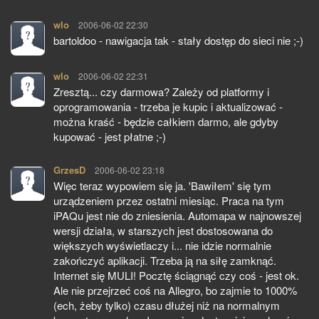
wlo
pisze:
2006-06-02 22:30
bartoldoo - nawigacja tak - stały dostęp do sieci nie ;-)
wlo
pisze:
2006-06-02 22:31
Zresztą... czy darmowa? Zależy od platformy i
oprogramowania - trzeba je kupic i aktualizować -
można kraść - będzie całkiem darmo, ale gdyby
kupować - jest płatne ;-)
GrzesD
pisze:
2006-06-02 23:18
Więc teraz wypowiem się ja. 'Bawiłem' się tym
urządzeniem przez ostatni miesiąc. Praca na tym
iPAQu jest nie do zniesienia. Automapa w najnowszej
wersji działa, w starszych jest dostosowana do
większych wyświetlaczy i... nie idzie normalnie
zakończyć aplikacji. Trzeba ją na siłę zamknąć.
Internet się MULI! Pocztę ściągnąć czy coś - jest ok.
Ale nie przejrzeć coś na Allegro, bo zajmie to 1000%
(ech, żeby tylko) czasu dłużej niż na normalnym