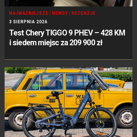
NAJWAŻNIEJSZE
|
NEWSY
|
RECENZJE
3 SIERPNIA 2026
Test Chery TIGGO 9 PHEV – 428 KM
i siedem miejsc za 209 900 zł