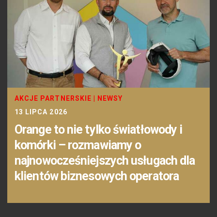
AKCJE PARTNERSKIE
|
NEWSY
13 LIPCA 2026
Orange to nie tylko światłowody i
komórki – rozmawiamy o
najnowocześniejszych usługach dla
klientów biznesowych operatora