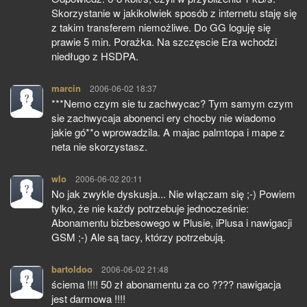
Skorzystanie w jakikolwiek sposób z internetu staję się
z takim transferem niemożliwe. Do GG loguję się
prawie 5 min. Porażka. Na szczęscie Era wchodzi
niedługo z HSDPA.
marcin
pisze:
2006-06-02 18:37
***Nemo czym sie tu zachwycac? Tym samym czym
sie zachwycaja abonenci ery chocby nie wiadomo
jakie gó**o wprowadzila. A majac palmtopa i mape z
neta nie skorzystasz.
wlo
pisze:
2006-06-02 20:11
No jak zwykle dyskusja... Nie włączam się ;-) Powiem
tylko, że nie każdy potrzebuje jednocześnie:
Abonamentu bizbesowego w Plusie, iPlusa i nawigacji
GSM ;-) Ale są tacy, którzy potrzebują.
bartoldoo
pisze:
2006-06-02 21:48
ściema !!!! 50 zł abonamentu za co ???? nawigacja
jest darmowa !!!!