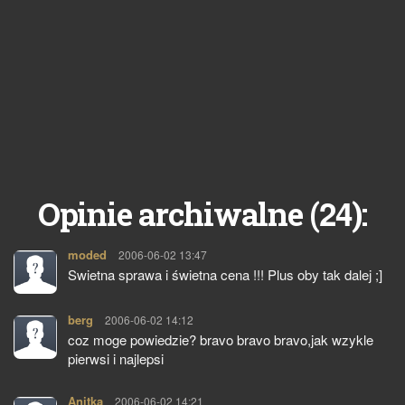
24
Opinie archiwalne (
):
moded
pisze:
2006-06-02 13:47
Swietna sprawa i świetna cena !!! Plus oby tak dalej ;]
berg
pisze:
2006-06-02 14:12
coz moge powiedzie? bravo bravo bravo,jak wzykle
pierwsi i najlepsi
Anitka
pisze:
2006-06-02 14:21