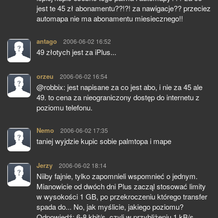
jest te 45 zł abonamentu??!?! za nawigacje?? przeciez
automapa nie ma abonamentu miesiecznego!!
antago
pisze:
2006-06-02 16:52
49 złotych jest za iPlus...
orzeu
pisze:
2006-06-02 16:54
@robbix: jest napisane za co jest abo, i nie za 45 ale
49. to cena za nieograniczony dostęp do internetu z
poziomu telefonu.
Nemo
pisze:
2006-06-02 17:35
taniej wyjdzie kupic sobie palmtopa i mape
Jerzy
pisze:
2006-06-02 18:14
Niiby fajnie, tylko zapomnieli wspomnieć o jednym.
Mianowicie od dwóch dni Plus zacząl stosować limity
w wysokości 1 GB, po przekroczeniu którego transfer
spada do... No, jak myślicie, jakiego poziomu?
Odpowiedź: 6-8 kbit/s, czyli w przybliżeniu 1 kB/s.