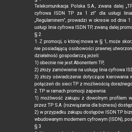
Telekomunikacja Polska S.A., zwana dalej „T
cyfrowa ISDN TP za 1 zł” dla usługi lini
„Regulaminem”, prowadzi w okresie od dnia 1 
usługi linia cyfrowa ISDN TP, zwaną dalej promo
§ 2
1. Z promocji, o której mowa w § 1, może sko
nie posiadającą osobowości prawnej utworzo
działalność gospodarczą jeżeli:
1) obecnie nie jest Abonentem TP,
2) złoży zamówienie na usługę linia cyfrowa IS
3) złoży oświadczenie dotyczące kierowania w
połączeń do sieci TP z możliwością doraźnego
2. TP w ramach promocji zapewnia:
1) możliwość zakupu z dowolnym profilem wy
przez TP S.A. (rozwiązania dla biznesu) dostęp
2) w przypadku zakupu dostępów ISDN TP bizne
wbudowanym modemem cyfrowym (ISDN), posia
§ 3