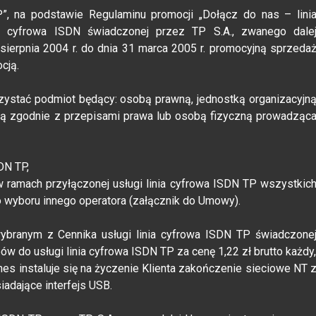
P”, na podstawie Regulaminu promocji „Dołącz do nas – lini
a cyfrowa ISDN świadczonej przez TP S.A., zwanego dale
sierpnia 2004 r. do dnia 31 marca 2005 r. promocyjną sprzeda
cją.
rzystać podmiot będący: osobą prawną, jednostką organizacyjn
ną zgodnie z przepisami prawa lub osobą fizyczną prowadząc
DN TP,
 ramach przyłączonej usługi linia cyfrowa ISDN TP wszystkic
 wyboru innego operatora (załącznik do Umowy).
branym z Cennika usługi linia cyfrowa ISDN TP świadczone
ów do usługi linia cyfrowa ISDN TP za cenę 1,22 zł brutto każdy,
s instaluje się na życzenie Klienta zakończenie sieciowe NT 
dające interfejs USB.