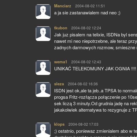
Manciarz
pisze:
2004-08-02 11:51
a ja sie zastanawialem nad neo ;)
tkubon
pisze:
2004-08-02 12:24
Jak juz pisalem na telixie, ISDNa byl sen
nawet mi neo niepotrzebne, ale teraz przy
zadnych darmowych rozmow, smieszne raba
wema1
pisze:
2004-08-02 12:43
UNIKAĆ TELEKOMUNY JAK OGNIA !!!!
sleza
pisze:
2004-08-02 16:36
ISDN jest ok,ale ta jeb..a TPSA to norm
progsa Fritz-rozłącza połączenie po 10s
sek liczą 3 minuty.Od grudnia jadę na re
jakakolwiek alternatywa to rezygnuje z T
klops
pisze:
2004-08-02 17:03
;) ostatnio, poniewaz zmienialem abo w t