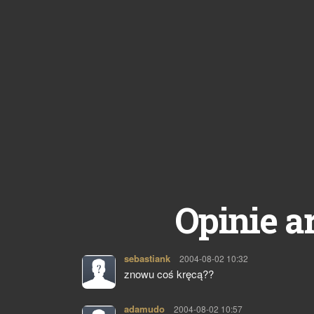
Opinie a
sebastiank
pisze:
2004-08-02 10:32
znowu coś kręcą??
adamudo
pisze:
2004-08-02 10:57