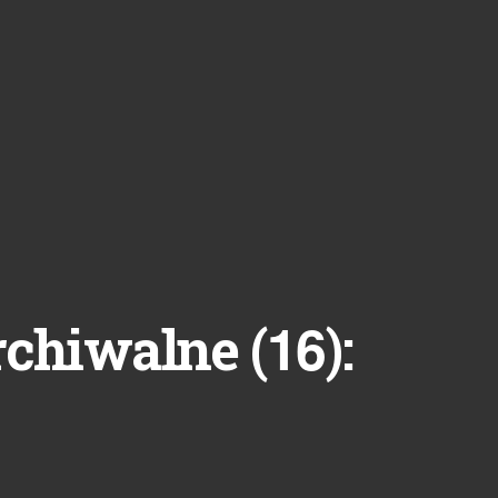
16
rchiwalne (
):