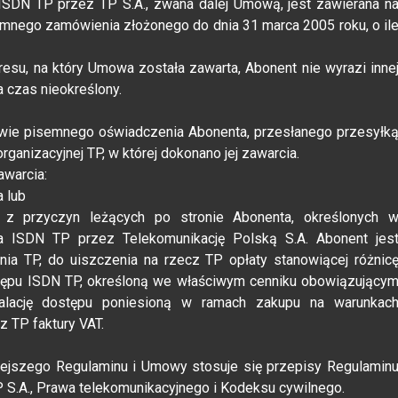
 ISDN TP przez TP S.A., zwana dalej Umową, jest zawierana n
mnego zamówienia złożonego do dnia 31 marca 2005 roku, o il
resu, na który Umowa została zawarta, Abonent nie wyrazi inne
 czas nieokreślony.
ie pisemnego oświadczenia Abonenta, przesłanego przesyłk
anizacyjnej TP, w której dokonano jej zawarcia.
awarcia:
 lub
z przyczyn leżących po stronie Abonenta, określonych 
wa ISDN TP przez Telekomunikację Polską S.A. Abonent jes
ia TP, do uiszczenia na rzecz TP opłaty stanowiącej różnic
tępu ISDN TP, określoną we właściwym cenniku obowiązujący
alację dostępu poniesioną w ramach zakupu na warunkac
 TP faktury VAT.
iejszego Regulaminu i Umowy stosuje się przepisy Regulamin
P S.A., Prawa telekomunikacyjnego i Kodeksu cywilnego.