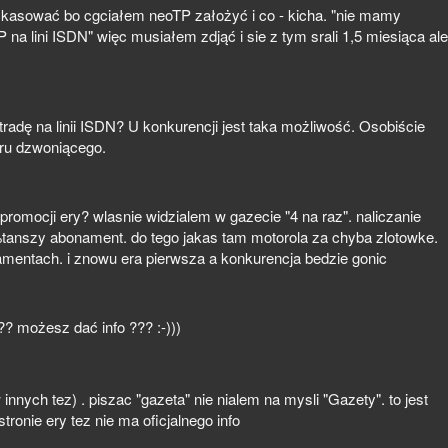
m skasować bo cgciałem neoTP założyć i co - kicha. "nie mamy
na lini ISDN" więc musiałem zdjąć i sie z tym srali 1,5 miesiąca ale
adę na linii ISDN? U konkurencji jest taka możliwość. Osobiście
ru dzwoniącego.
promocji ery? wlasnie widzialem w gazecie "4 na raz". naliczanie
tanszy abonament. do tego jakas tam motorola za chyba zlotowke.
mentach. i znowu era pierwsza a konkurencja bedzie gonic
? możesz dać info ??? :-)))
nnych tez) . piszac "gazeta" nie nialem na mysli "Gazety". to jest
stronie ery tez nie ma oficjalnego info