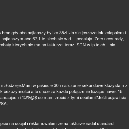
s brac gdy abo najtanszy byl za 35zl. Ja sie jeszcze tak zalapalem i
 najtanszym abo 67,1 to niech sie w d.... pocaluja. Zero neostrady,
ty ktorych nie ma na fakturze. teraz ISDN w tp to ch....nia.
alni złodzieje.Mam w pakiecie 30h naliczanie sekundowe,klożystam z
ek bezczynności a te chu.e za każde połączenie liczące nawet 15
klamacjach i %#$@$ co mam zrobić z tymi debilami?Jeśli pojawi się
PSA.
epsie na socjal i reklamowalem ze na fakturze nadal standard,