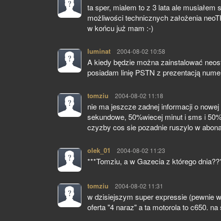
ta sper, mialem to z 3 lata ale musiałe
możliwości technicznych założenia neoTP 
w końcu już mam :-)
luminat
pisze:
2004-08-02 10:58
A kiedy będzie można zainstalować neostr
posiadam linię PSTN z prezentacją nume
tomziu
pisze:
2004-08-02 11:18
nie ma jeszcze zadnej informacji o nowej 
sekundowe, 50%wiecej minut i sms i 50%
czyzby cos sie pozadnie ruszylo w abona
olek_01
pisze:
2004-08-02 11:23
***Tomziu, a w Gazecia z którego dnia???
tomziu
pisze:
2004-08-02 11:31
w dzisiejszym super expressie (pewnie w i
oferta "4 naraz" a ta motorola to c650. na 