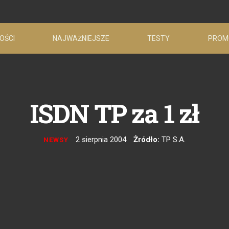
OŚCI
NAJWAŻNIEJSZE
TESTY
PROM
ISDN TP za 1 zł
2 sierpnia 2004
Żródło:
TP S.A.
NEWSY