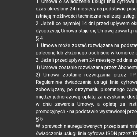
1. Umowa o świadczenie usługi linia cyfrowa
czas określony 24 miesięcy na podstawie pise
istnieją możliwości techniczne realizacji usługi.
2. Jeżeli co najmniej 14 dni przed upływem ok
dyspozycji, Umowa staje się Umową zawartą na
§ 4
1. Umowa może zostać rozwiązana na podstaw
poleconą lub złożonego osobiście w komórce org
2. Jeżeli przed upływem 24 miesięcy od dnia z
1) Umowa zostanie rozwiązana przez Abonenta
2) Umowa zostanie rozwiązania przez TP 
Regulaminie świadczenia usługi linia cyfro
zobowiązany, po otrzymaniu pisemnego żądan
między jednorazową opłatą za uzyskanie dos
w dniu zawarcia Umowy, a opłatą za inst
promocyjnych - na podstawie wystawionej przez
§ 5
W sprawach nieuregulowanych przepisami nin
świadczenia usługi linia cyfrowa ISDN przez T