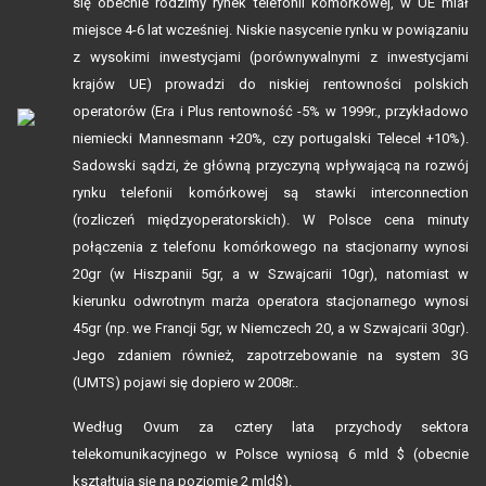
się obecnie rodzimy rynek telefonii komórkowej, w UE miał
miejsce 4-6 lat wcześniej. Niskie nasycenie rynku w powiązaniu
z wysokimi inwestycjami (porównywalnymi z inwestycjami
krajów UE) prowadzi do niskiej rentowności polskich
operatorów (Era i Plus rentowność -5% w 1999r., przykładowo
niemiecki Mannesmann +20%, czy portugalski Telecel +10%).
Sadowski sądzi, że główną przyczyną wpływającą na rozwój
rynku telefonii komórkowej są stawki interconnection
(rozliczeń międzyoperatorskich). W Polsce cena minuty
połączenia z telefonu komórkowego na stacjonarny wynosi
20gr (w Hiszpanii 5gr, a w Szwajcarii 10gr), natomiast w
kierunku odwrotnym marża operatora stacjonarnego wynosi
45gr (np. we Francji 5gr, w Niemczech 20, a w Szwajcarii 30gr).
Jego zdaniem również, zapotrzebowanie na system 3G
(UMTS) pojawi się dopiero w 2008r..
Według Ovum za cztery lata przychody sektora
telekomunikacyjnego w Polsce wyniosą 6 mld $ (obecnie
kształtują się na poziomie 2 mld$).