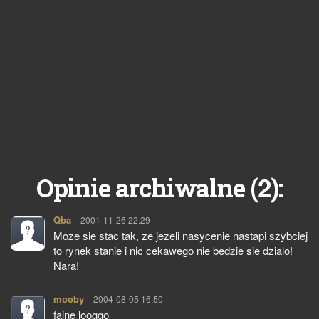
2
Opinie archiwalne (
):
Qba
pisze:
2001-11-26 22:29
Moze sie stac tak, ze jezeli nasycenie nastapi szybciej
to rynek stanie i nic cekawego nie bedzie sie dzialo!
Nara!
mooby
pisze:
2004-08-05 16:50
fajne looggo