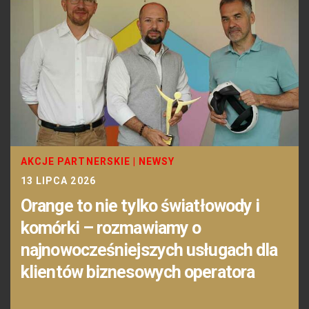
AKCJE PARTNERSKIE
|
NEWSY
13 LIPCA 2026
Orange to nie tylko światłowody i
komórki – rozmawiamy o
najnowocześniejszych usługach dla
klientów biznesowych operatora