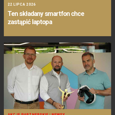
22 LIPCA 2026
Ten składany smartfon chce
zastąpić laptopa
AKCJE PARTNERSKIE
|
NEWSY