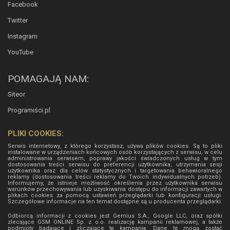
Facebook
Twitter
Instagram
YouTube
POMAGAJĄ NAM:
Siteor
Programiści.pl
PLIKI COOKIES:
Serwis internetowy, z którego korzystasz, używa plików cookies. Są to pliki
instalowane w urządzeniach końcowych osób korzystających z serwisu, w celu
administrowania serwisem, poprawy jakości świadczonych usług w tym
dostosowania treści serwisu do preferencji użytkownika, utrzymania sesji
użytkownika oraz dla celów statystycznych i targetowania behawioralnego
reklamy (dostosowania treści reklamy do Twoich indywidualnych potrzeb).
Informujemy, że istnieje możliwość określenia przez użytkownika serwisu
warunków przechowywania lub uzyskiwania dostępu do informacji zawartych w
plikach cookies za pomocą ustawień przeglądarki lub konfiguracji usługi.
Szczegółowe informacje na ten temat dostępne są u producenta przeglądarki.
Odbiorcą informacji z cookies jest Gemius S.A., Google LLC, oraz spółki
zlecające GSM ONLINE Sp. z o.o. realizację kampanii reklamowej, a także
podmioty badające i zliczające tę kampanię. Dane te mogą zostać