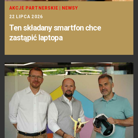
AKCJE PARTNERSKIE
|
NEWSY
22 LIPCA 2026
Ten składany smartfon chce
zastąpić laptopa