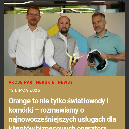
AKCJE PARTNERSKIE
|
NEWSY
13 LIPCA 2026
Orange to nie tylko światłowody i
komórki – rozmawiamy o
najnowocześniejszych usługach dla
klientów biznesowych operatora