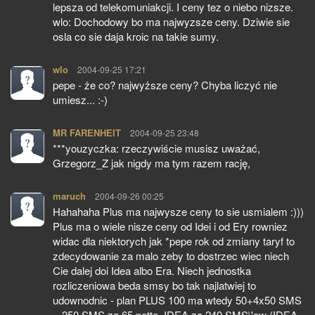
lepsza od telekomuniakcji. I ceny tez o niebo nizsze.
wlo: Dochodowy bo ma najwyzsze ceny. Dziwie sie
osla co sie daja kroic na takie sumy.
wlo
pisze:
2004-09-25 17:21
pepe - że co? najwyższe ceny? Chyba liczyć nie
umiesz... :-)
MR FARENHEIT
pisze:
2004-09-25 23:48
***youzyczka: rzeczywiście musisz uważać,
Grzegorz_Z jak nigdy ma tym razem rację,
maruch
pisze:
2004-09-26 00:25
Hahahaha Plus ma najwysze ceny to sie usmialem :)))
Plus ma o wiele nisze ceny od Idei i od Ery rowniez
widac dla niektorych jak *pepe rok od zmiany taryf to
zdecydowanie za malo zeby to dostrzec wiec niech
Cie dalej doi Idea albo Era. Niech jednostka
rozliczeniowa beda smsy bo tak najlatwiej to
udownodnic - plan PLUS 100 ma wtedy 50+4x50 SMS
= 250 SMS za 65 netto, IDEA za 240 SMS\'ow (IDEA