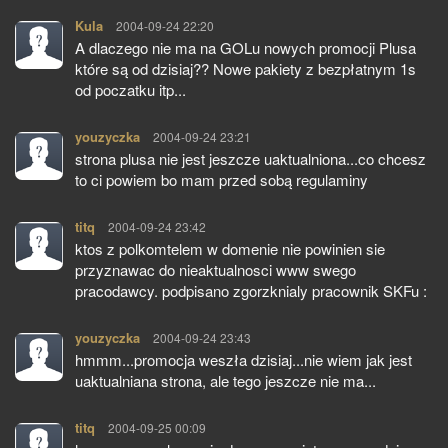
Kula
pisze:
2004-09-24 22:20
A dlaczego nie ma na GOLu nowych promocji Plusa
które są od dzisiaj?? Nowe pakiety z bezpłatnym 1s
od poczatku itp...
youzyczka
pisze:
2004-09-24 23:21
strona plusa nie jest jeszcze uaktualniona...co chcesz
to ci powiem bo mam przed sobą regulaminy
titq
pisze:
2004-09-24 23:42
ktos z polkomtelem w domenie nie powinien sie
przyznawac do nieaktualnosci www swego
pracodawcy. podpisano zgorzknialy pracownik SKFu :
youzyczka
pisze:
2004-09-24 23:43
hmmm...promocja weszła dzisiaj...nie wiem jak jest
uaktualniana strona, ale tego jeszcze nie ma...
titq
pisze:
2004-09-25 00:09