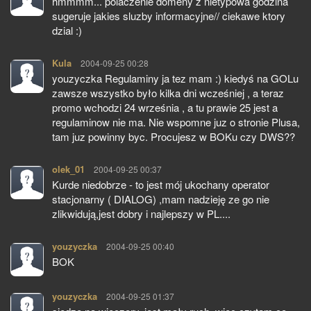
hmmmm... polaczenie domeny z nietypowa godzina
sugeruje jakies sluzby informacyjne// ciekawe ktory
dzial :)
Kula
pisze:
2004-09-25 00:28
youzyczka Regulaminy ja tez mam :) kiedyś na GOLu
zawsze wszystko było kilka dni wcześniej , a teraz
promo wchodzi 24 września , a tu prawie 25 jest a
regulaminow nie ma. Nie wspomne juz o stronie Plusa,
tam juz powinny byc. Procujesz w BOKu czy DWS??
olek_01
pisze:
2004-09-25 00:37
Kurde niedobrze - to jest mój ukochany operator
stacjonarny ( DIALOG) ,mam nadzieję ze go nie
zlikwidują,jest dobry i najlepszy w PL....
youzyczka
pisze:
2004-09-25 00:40
BOK
youzyczka
pisze:
2004-09-25 01:37