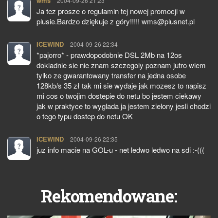
wms
pisze:
2004-09-26 21:23
Ja tez prosze o regulamin tej nowej promocji w
plusie.Bardzo dziękuje z góry!!!!! wms@plusnet.pl
ICEWIND
pisze:
2004-09-26 22:34
*pajorro* - prawdopodobnie DSL 2Mb na 12os
dokladnie sie nie znam szczegoly poznam jutro wiem
tylko ze gwarantowany transfer na jedna osobe
128kb/s 35 zł tak mi sie wydaje jak mozesz to napisz
mi cos o twojim dostepie do netu bo jestem ciekawy
jak w praktyce to wyglada ja jestem zielony jesli chodzi
o tego typu dostep do netu OK
ICEWIND
pisze:
2004-09-26 22:35
juz info macie na GOL-u - net ledwo ledwo na sdi :-(((
Rekomendowane: