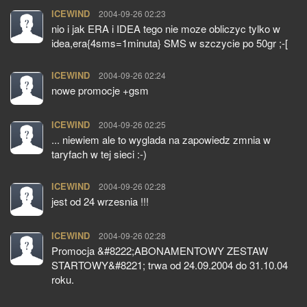
ICEWIND
pisze:
2004-09-26 02:23
nio i jak ERA i IDEA tego nie moze obliczyc tylko w
idea,era{4sms=1minuta} SMS w szczycie po 50gr ;-[
ICEWIND
pisze:
2004-09-26 02:24
nowe promocje +gsm
ICEWIND
pisze:
2004-09-26 02:25
... niewiem ale to wyglada na zapowiedz zmnia w
taryfach w tej sieci :-)
ICEWIND
pisze:
2004-09-26 02:28
jest od 24 wrzesnia !!!
ICEWIND
pisze:
2004-09-26 02:28
Promocja &#8222;ABONAMENTOWY ZESTAW
STARTOWY&#8221; trwa od 24.09.2004 do 31.10.04
roku.