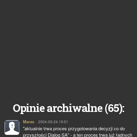
65
Opinie archiwalne (
):
Maras
pisze:
2004-09-24 19:51
"aktualnie trwa proces przygotowania decyzji co do
przyszłości Dialog SA" - a ten proces trwa już ładnych