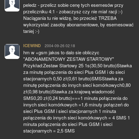
peledz - przelicz sobie cenę tych esemesów przy
przeliczniku 4:1 - zobaczysz czy nie miał racji :-)
Naciągania tu nie widzę, bo przecież TRZEBA
wykorzystać zasoby abonamentowe, by esemesować
taniej :-)
ICEWIND
pisze:
2004-09-26 02:18
hm w +gsm jakos to dalo sie obliczyc
"ABONAMENTOWY ZESTAW STARTOWY"
Przykład:Zestaw Startowy 25 1s(30,50 brutto)Stawka
za minutę połączenia do sieci Plus GSM i do sieci
stacjonarnych 0,50 zł(0,61 brutto)SMSStawka za
minutę połączenia do innych sieci komórkowych0,80
zł(0,98 brutto)Stawka za krajową wiadomość
SMS0,20 zł(0,24 brutto)===1 minuta połączenia do
innych sieci komórkowych =1,6 minuty połączeń do
sieci Plus GSM i sieci stacjonarnych 1 minuta
połączenia do innych sieci komórkowych = 4 SMS 1
minuta połączenia do sieci Plus GSM i sieci
stacjonarnych = 2,5 SMS