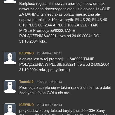
Bartplusa regulamin nowych promocji - powiem tak
nawet za cene drozszego telefonu sie oplaca 1s+CLIP
ZA DARMO tzn jest jakas oplata miesieczna ale
napewno mniej niz 10zł w taryfie PLUS 20; PLUS 40
6,10 PLUS 60 -2,44 A PLUS 100 ZA 2ZŁ - TAK
MYSLE Promocja &#8222;TANIE
POŁĄCZENIA&#8221; trwa od 24.09.2004r. DO
31.10.2004 roku.
ICEWIND
pisze:
2004-09-26 02:41
a oplata jest w tej promocji ----&#8222;TANIE
POŁĄCZENIA W PLUSIE&#8221; trwa od 24.09.2004
31.10.2004 roku, pomylilem ;-)
Tomek19
pisze:
2004-09-26 02:43
Promocja zaczęła się w takim razie 2 dni temu, a dalej
żadnych info na GOLu nie ma.
ICEWIND
pisze:
2004-09-26 02:44
przykladowe ceny tele.od taryfy plus 20-400= Sony