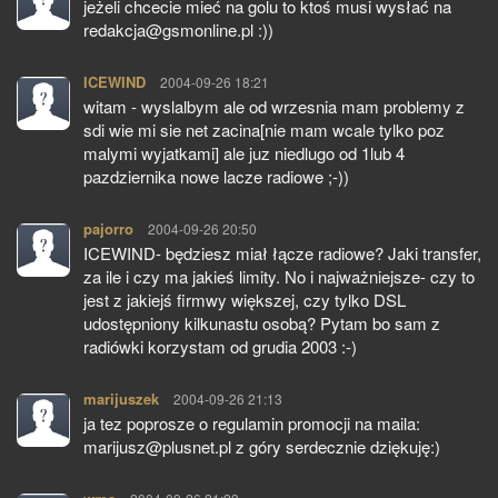
jeżeli chcecie mieć na golu to ktoś musi wysłać na
redakcja@gsmonline.pl :))
ICEWIND
pisze:
2004-09-26 18:21
witam - wyslalbym ale od wrzesnia mam problemy z
sdi wie mi sie net zacina[nie mam wcale tylko poz
malymi wyjatkami] ale juz niedlugo od 1lub 4
pazdziernika nowe lacze radiowe ;-))
pajorro
pisze:
2004-09-26 20:50
ICEWIND- będziesz miał łącze radiowe? Jaki transfer,
za ile i czy ma jakieś limity. No i najważniejsze- czy to
jest z jakiejś firmwy większej, czy tylko DSL
udostępniony kilkunastu osobą? Pytam bo sam z
radiówki korzystam od grudia 2003 :-)
marijuszek
pisze:
2004-09-26 21:13
ja tez poprosze o regulamin promocji na maila:
marijusz@plusnet.pl z góry serdecznie dziękuję:)