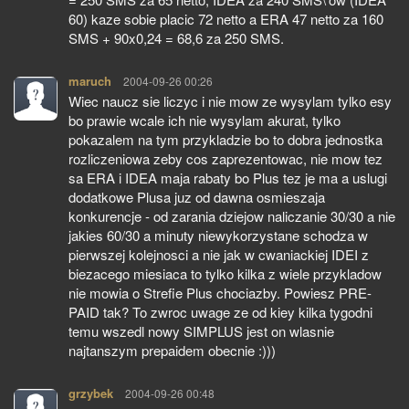
60) kaze sobie placic 72 netto a ERA 47 netto za 160
SMS + 90x0,24 = 68,6 za 250 SMS.
maruch
pisze:
2004-09-26 00:26
Wiec naucz sie liczyc i nie mow ze wysylam tylko esy
bo prawie wcale ich nie wysylam akurat, tylko
pokazalem na tym przykladzie bo to dobra jednostka
rozliczeniowa zeby cos zaprezentowac, nie mow tez
sa ERA i IDEA maja rabaty bo Plus tez je ma a uslugi
dodatkowe Plusa juz od dawna osmieszaja
konkurencje - od zarania dziejow naliczanie 30/30 a nie
jakies 60/30 a minuty niewykorzystane schodza w
pierwszej kolejnosci a nie jak w cwaniackiej IDEI z
biezacego miesiaca to tylko kilka z wiele przykladow
nie mowia o Strefie Plus chociazby. Powiesz PRE-
PAID tak? To zwroc uwage ze od kiey kilka tygodni
temu wszedl nowy SIMPLUS jest on wlasnie
najtanszym prepaidem obecnie :)))
grzybek
pisze:
2004-09-26 00:48