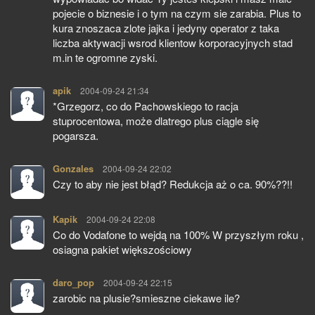
pojecie o biznesie i o tym na czym sie zarabia. Plus to
kura znoszaca zlote jajka i jedyny operator z taka
liczba aktywacji wsrod klientow korporacyjnych stad
m.in te ogromne zyski.
apik
pisze:
2004-09-24 21:34
*Grzegorz, co do Pachowskiego to racja
stuprocentowa, może dlatrego plus ciągle się
pogarsza.
Gonzales
pisze:
2004-09-24 22:02
Czy to aby nie jest błąd? Redukcja aż o ca. 90%??!!
Kapik
pisze:
2004-09-24 22:08
Co do Vodafone to wejdą na 100% W przyszłym roku ,
osiagna pakiet większościowy
daro_pop
pisze:
2004-09-24 22:15
zarobic na plusie?smieszne ciekawe ile?