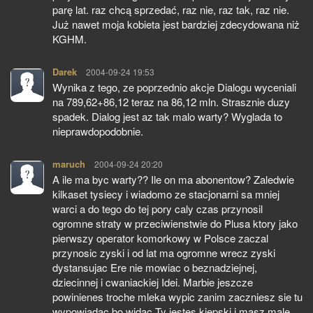
parę lat. raz chcą sprzedać, raz nie, raz tak, raz nie.
Już nawet moja kobieta jest bardziej zdecydowana niż
KGHM.
Darek
pisze:
2004-09-24 19:53
Wynika z tego, ze poprzednio akcje Dialogu wyceniali
na 789,62+86,12 teraz na 86,12 mln. Strasznie duzy
spadek. Dialog jest az tak malo warty? Wyglada to
nieprawdopodobnie.
maruch
pisze:
2004-09-24 20:20
A ile ma byc warty?? Ile on ma abonentow? Zaledwie
kilkaset tysiecy i wiadomo ze stacjonarni sa mniej
warci a do tego do tej pory caly czas przynosil
ogromne straty w przeciwienstwie do Plusa ktory jako
pierwszy operator komorkowy w Polsce zaczal
przynosic zyski i od lat ma ogromne wrecz zyski
dystansujac Ere nie mowiac o beznadziejnej,
dziecinnej i cwaniackiej Idei. Marbie jeszcze
powinienes troche mleka wypic zanim zaczniesz sie tu
wypowiadac bo widac Ty jestes kiepski i masz male