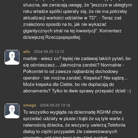
słuszna, ale zwracają uwagę, że "jeszcze w ubiegłym
roku władze spółki upierały się, że nie ma potrzeby
aktualizacji wartości udziałów w TD". - Teraz zaś
znaleziono sposób na to, jak nie wykazać
gigantycznych strat na tej inwestycji". Komentarz
dzisiejszej Rzeczpopspolitej.
wlo
pisze:
2004-09-25 13:15
marbie - wiesz co? lepiej nie zadawaj takich pytań, bo
się ośmieszasz... Jakmożna zarobić? Normalnie -
Polkomtel to od zawsze najbardziej dochodowy
operator - tak można zarobić. Kiepska? Nie sądzę...
Może kiepska dla Ciebie, bo nie dopłacają do
abonamentu? Tylko te dwie sprawy przepaść dzieli :-)
omega
pisze:
2004-09-25 13:16
To wszystko wygląda na dziecinadę KGHM chce
sprzedać udziały w plusie i trąbi że są tyle warte z
naiwnością dziecka, że wszyscy uwierzą.Telefonia
dialog to ciężki przypadek żle zaiwestowanych
pieniędzy, cóż ktoś traci żeby ktoś zyskał.