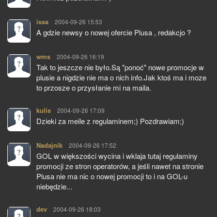
issa
pisze:
2004-09-26 15:53
A gdzie newsy o nowej ofercie Plusa , redakcjo ?
wms
pisze:
2004-09-26 16:19
Tak to jeszcze nie było.Są "ponoć" nowe promocje w
plusie a nigdzie nie ma o nich info.Jak ktoś ma i moze
to przosze o przysłanie mi na maila.
kulis
pisze:
2004-09-26 17:09
Dzieki za meile z regulaminem;) Pozdrawiam;)
Nadajnik
pisze:
2004-09-26 17:52
GOL w większości wycina i wklaja tutaj regulaminy
promocji ze stron operatorów, a jeśli nawet na stronie
Plusa nie ma nic o nowej promocji to i na GOL-u
niebędzie...
dev
pisze:
2004-09-26 18:03