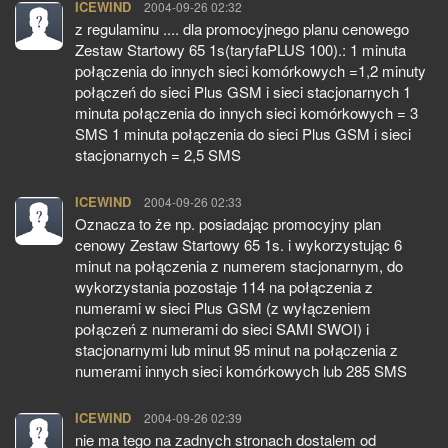
ICEWIND
pisze:
2004-09-26 02:32
z regulaminu .... dla promocyjnego planu cenowego
Zestaw Startowy 65 1s(taryfaPLUS 100).: 1 minuta
połączenia do innych sieci komórkowych =1,2 minuty
połączeń do sieci Plus GSM i sieci stacjonarnych 1
minuta połączenia do innych sieci komórkowych = 3
SMS 1 minuta połączenia do sieci Plus GSM i sieci
stacjonarnych = 2,5 SMS
ICEWIND
pisze:
2004-09-26 02:33
Oznacza to że np. posiadając promocyjny plan
cenowy Zestaw Startowy 65 1s. i wykorzystując 6
minut na połączenia z numerem stacjonarnym, do
wykorzystania pozostaje 114 na połączenia z
numerami w sieci Plus GSM (z wyłączeniem
połączeń z numerami do sieci SAMI SWOI) i
stacjonarnymi lub minut 95 minut na połączenia z
numerami innych sieci komórkowych lub 285 SMS
ICEWIND
pisze:
2004-09-26 02:39
nie ma tego na zadnych stronach dostalem od