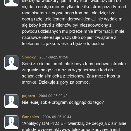
siedzę na wieczory, jest mały ruch, więc czytam co
się da a dostęp mamy tylko do kilku stron.poza tym od
rana pisałam z prywatnego kompa...ale dzięki za
dobrą radę...nie jestem kierownikiem...i nie wydaje mi
się żeby któryś z klientów był niezadowolony z
powodu udzielanych mu przeze mnie informacji. mnie
naprawde interesuje wszystko co jest związane z
telefonami... jakkolwiek-co będzie to będzie
Spooky
pisze:
2004-09-25 01:56
Sorki ze nie na temat, ale kiedys ktos podawal stronke
zagraniczna gdzie mozna wygenerowac kod do
sciagniecia simlocka z telefonow. Zna moze ktos ta
stronke. Dziekuje z gory za pomoc.
pajorro
pisze:
2004-09-25 09:48
Nie lepiej sobie program ściągnąć do tego?
Gonzales
pisze:
2004-09-25 10:44
"Analitycy DM PKO BP twierdzą, że decyzja o zmianie
metody wyceny aktywów telekomunikacyjnych jest