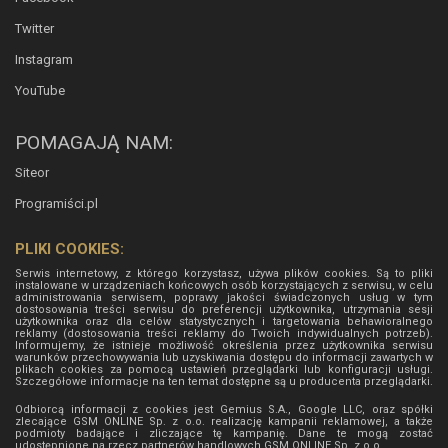
Twitter
Instagram
YouTube
POMAGAJĄ NAM:
Siteor
Programiści.pl
PLIKI COOKIES:
Serwis internetowy, z którego korzystasz, używa plików cookies. Są to pliki
instalowane w urządzeniach końcowych osób korzystających z serwisu, w celu
administrowania serwisem, poprawy jakości świadczonych usług w tym
dostosowania treści serwisu do preferencji użytkownika, utrzymania sesji
użytkownika oraz dla celów statystycznych i targetowania behawioralnego
reklamy (dostosowania treści reklamy do Twoich indywidualnych potrzeb).
Informujemy, że istnieje możliwość określenia przez użytkownika serwisu
warunków przechowywania lub uzyskiwania dostępu do informacji zawartych w
plikach cookies za pomocą ustawień przeglądarki lub konfiguracji usługi.
Szczegółowe informacje na ten temat dostępne są u producenta przeglądarki.
Odbiorcą informacji z cookies jest Gemius S.A., Google LLC, oraz spółki
zlecające GSM ONLINE Sp. z o.o. realizację kampanii reklamowej, a także
podmioty badające i zliczające tę kampanię. Dane te mogą zostać
udostępnione na rzecz partnerów handlowych
GSM ONLINE Sp. z o.o.