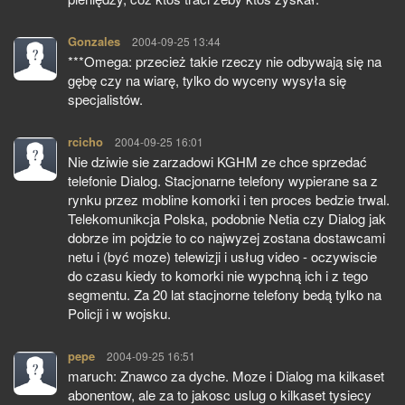
Gonzales
pisze:
2004-09-25 13:44
***Omega: przecież takie rzeczy nie odbywają się na
gębę czy na wiarę, tylko do wyceny wysyła się
specjalistów.
rcicho
pisze:
2004-09-25 16:01
Nie dziwie sie zarzadowi KGHM ze chce sprzedać
telefonie Dialog. Stacjonarne telefony wypierane sa z
rynku przez mobline komorki i ten proces bedzie trwal.
Telekomunikcja Polska, podobnie Netia czy Dialog jak
dobrze im pojdzie to co najwyzej zostana dostawcami
netu i (być moze) telewizji i usług video - oczywiscie
do czasu kiedy to komorki nie wypchną ich i z tego
segmentu. Za 20 lat stacjnorne telefony bedą tylko na
Policji i w wojsku.
pepe
pisze:
2004-09-25 16:51
maruch: Znawco za dyche. Moze i Dialog ma kilkaset
abonentow, ale za to jakosc uslug o kilkaset tysiecy