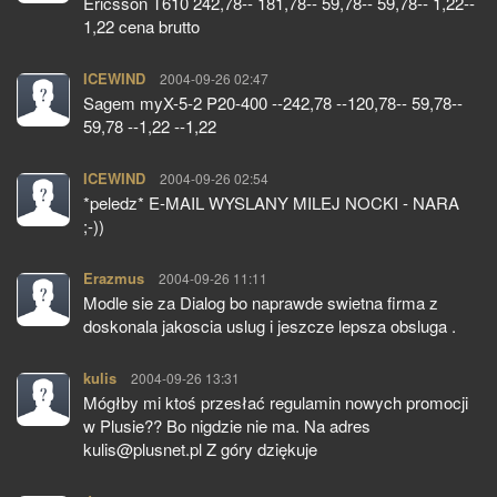
Ericsson T610 242,78-- 181,78-- 59,78-- 59,78-- 1,22--
1,22 cena brutto
ICEWIND
pisze:
2004-09-26 02:47
Sagem myX-5-2 P20-400 --242,78 --120,78-- 59,78--
59,78 --1,22 --1,22
ICEWIND
pisze:
2004-09-26 02:54
*peledz* E-MAIL WYSLANY MILEJ NOCKI - NARA
;-))
Erazmus
pisze:
2004-09-26 11:11
Modle sie za Dialog bo naprawde swietna firma z
doskonala jakoscia uslug i jeszcze lepsza obsluga .
kulis
pisze:
2004-09-26 13:31
Mógłby mi ktoś przesłać regulamin nowych promocji
w Plusie?? Bo nigdzie nie ma. Na adres
kulis@plusnet.pl Z góry dziękuje