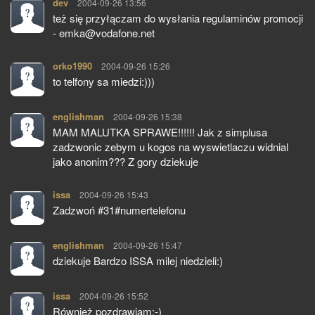
dev
pisze:
2004-09-26 13:56
też się przyłączam do wysłania regulaminów promocji
- emka@vodafone.net
orko1990
pisze:
2004-09-26 15:26
to telfony sa miedzi:)))
englishman
pisze:
2004-09-26 15:38
MAM MALUTKA SPRAWE!!!!!! Jak z simplusa
zadzwonic zebym u kogos na wyswietlaczu widnial
jako anonim??? Z gory dziekuje
issa
pisze:
2004-09-26 15:43
Zadzwoń #31#numertelefonu
englishman
pisze:
2004-09-26 15:47
dziekuje Bardzo ISSA milej niedzieli:)
issa
pisze:
2004-09-26 15:52
Również pozdrawiam:-)