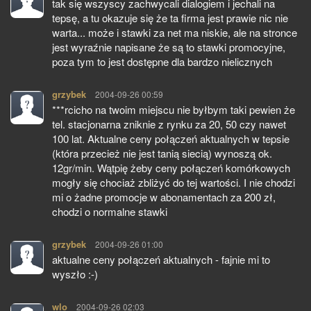
tak się wszyscy zachwycali dialogiem i jechali na
tepsę, a tu okazuje się że ta firma jest prawie nic nie
warta... może i stawki za net ma niskie, ale na stronce
jest wyraźnie napisane że są to stawki promocyjne,
poza tym to jest dostępne dla bardzo nielicznych
grzybek
pisze:
2004-09-26 00:59
***rcicho na twoim miejscu nie byłbym taki pewien że
tel. stacjonarna zniknie z rynku za 20, 50 czy nawet
100 lat. Aktualne ceny połączeń aktualnych w tepsie
(która przecież nie jest tanią siecią) wynoszą ok.
12gr/min. Wątpię żeby ceny połączeń komórkowych
mogły się chociaż zbliżyć do tej wartości. I nie chodzi
mi o żadne promocje w abonamentach za 200 zł,
chodzi o normalne stawki
grzybek
pisze:
2004-09-26 01:00
aktualne ceny połączeń aktualnych - fajnie mi to
wyszło :-)
wlo
pisze:
2004-09-26 02:03