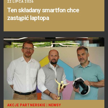
22 LIPCA 2026
Ten składany smartfon chce
zastąpić laptopa
AKCJE PARTNERSKIE
|
NEWSY