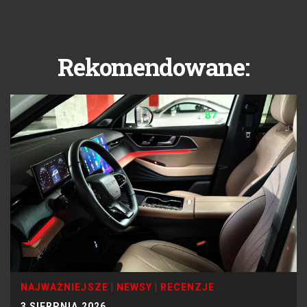
Rekomendowane:
NAJWAŻNIEJSZE
|
NEWSY
|
RECENZJE
3 SIERPNIA 2026