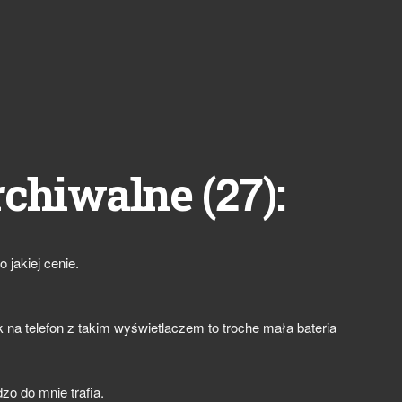
27
rchiwalne (
):
 jakiej cenie.
k na telefon z takim wyświetlaczem to troche mała bateria
zo do mnie trafia.