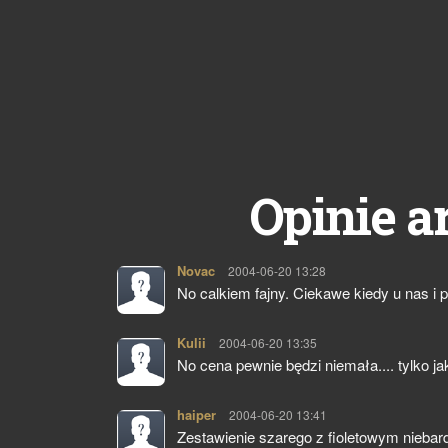
Opinie a
Novac
pisze:
2004-06-20 13:28
No calkiem fajny. Ciekawe kiedy u nas i po
Kulii
pisze:
2004-06-20 13:35
No cena pewnie będzi niemała.... tylko ja
haiper
pisze:
2004-06-20 13:41
Zestawienie szarego z fioletowym niebard