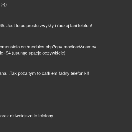
;-))
5. Jest to po prostu zwykły i raczej tani telefon!
siemensinfo.de /modules.php?op= modload&name=
id=94 (usunąc spacje oczywiście)
a...Tak poza tym to całkiem ładny telefonik!!
oraz dziwniejsze te telefony.