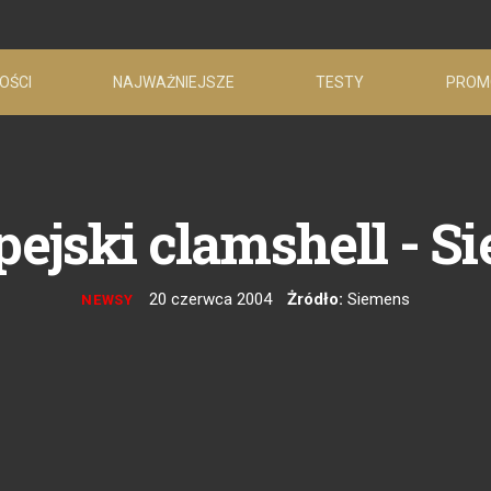
OŚCI
NAJWAŻNIEJSZE
TESTY
PROM
pejski clamshell - 
20 czerwca 2004
Żródło:
Siemens
NEWSY