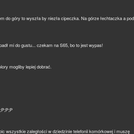
m do góry to wyszła by niezła cipeczka. Na górze łechtaczka a pod
ypadł mi do gustu... czekam na S65, bo to jest wypas!
lory mogliby lepiej dobrać.
P;P;P
ic wszystkie zaległości w dziedzinie telefonii komórkowej i muszę