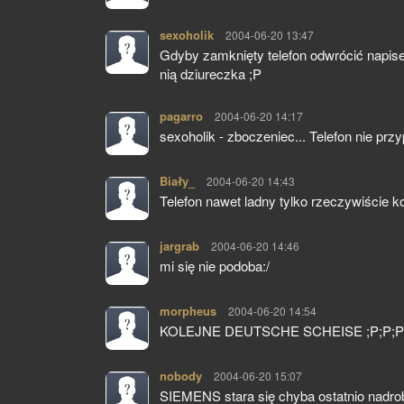
sexoholik
pisze:
2004-06-20 13:47
Gdyby zamknięty telefon odwrócić napise
nią dziureczka ;P
pagarro
pisze:
2004-06-20 14:17
sexoholik - zboczeniec... Telefon nie prz
Biały_
pisze:
2004-06-20 14:43
Telefon nawet ladny tylko rzeczywiście ko
jargrab
pisze:
2004-06-20 14:46
mi się nie podoba:/
morpheus
pisze:
2004-06-20 14:54
KOLEJNE DEUTSCHE SCHEISE ;P;P;P;
nobody
pisze:
2004-06-20 15:07
SIEMENS stara się chyba ostatnio nadrob