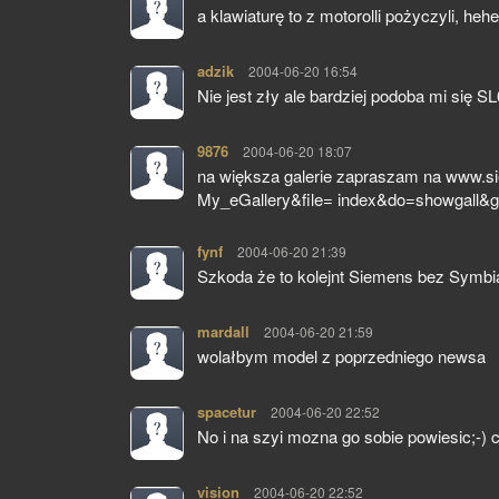
a klawiaturę to z motorolli pożyczyli, hehe 
adzik
pisze:
2004-06-20 16:54
Nie jest zły ale bardziej podoba mi się SL6
9876
pisze:
2004-06-20 18:07
na większa galerie zapraszam na www.
My_eGallery&file= index&do=showgall&g
fynf
pisze:
2004-06-20 21:39
Szkoda że to kolejnt Siemens bez Symbian
mardall
pisze:
2004-06-20 21:59
wolałbym model z poprzedniego newsa
spacetur
pisze:
2004-06-20 22:52
No i na szyi mozna go sobie powiesic;-) c
vision
pisze:
2004-06-20 22:52