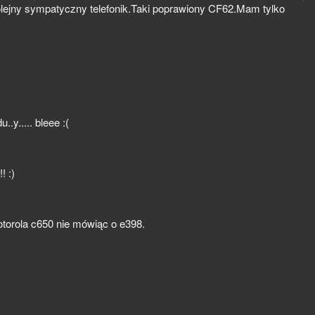
Kolejny sympatyczny telefonik.Taki poprawiony CF62.Mam tylko
.y..... bleee :(
! :)
motorola c650 nie mówiąc o e398.