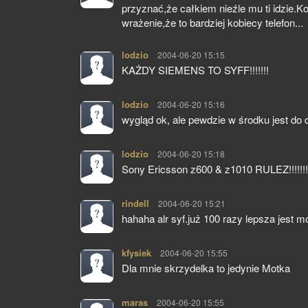
przyznać,że całkiem nieźle mu ti idzie.
wrażenie,że to bardziej kobiecy telefon...
lodzio
pisze:
2004-06-20 15:15
KAŻDY SIEMENS TO SYFF!!!!!!!
lodzio
pisze:
2004-06-20 15:16
wygląd ok, ale pewdzie w środku jest do du.
lodzio
pisze:
2004-06-20 15:18
Sony Ericsson z600 & z1010 RULEZ!!!!!!!!
rindell
pisze:
2004-06-20 15:21
hahaha alr syf.już 100 razy lepsza jest 
kfysiek
pisze:
2004-06-20 15:55
Dla mnie skrzydelka to jedynie Motka
maras
pisze:
2004-06-20 15:55