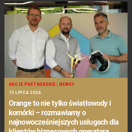
AKCJE PARTNERSKIE
|
NEWSY
13 LIPCA 2026
Orange to nie tylko światłowody i
komórki – rozmawiamy o
najnowocześniejszych usługach dla
klientów biznesowych operatora