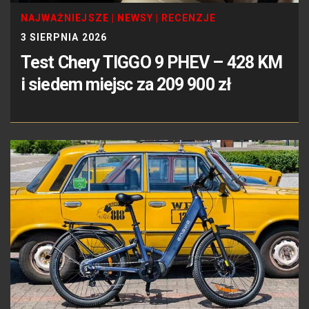
NAJWAŻNIEJSZE
|
NEWSY
|
RECENZJE
3 SIERPNIA 2026
Test Chery TIGGO 9 PHEV – 428 KM
i siedem miejsc za 209 900 zł