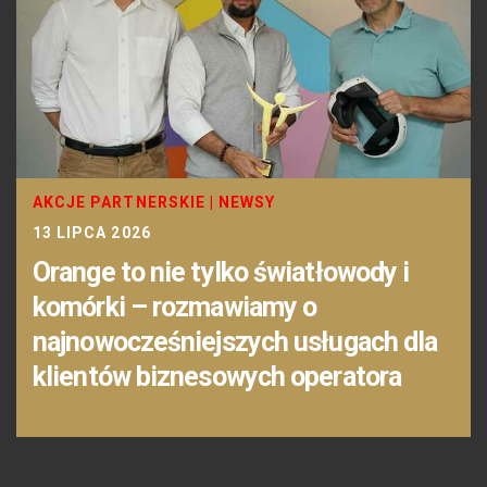
AKCJE PARTNERSKIE
|
NEWSY
13 LIPCA 2026
Orange to nie tylko światłowody i
komórki – rozmawiamy o
najnowocześniejszych usługach dla
klientów biznesowych operatora