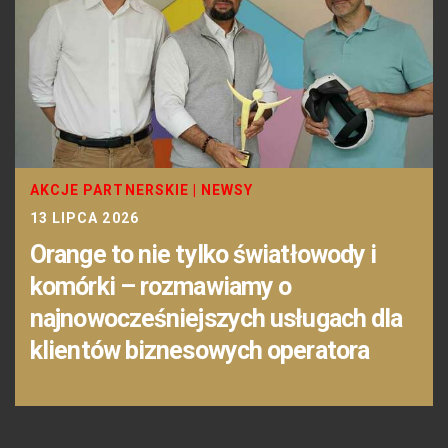
AKCJE PARTNERSKIE
|
NEWSY
13 LIPCA 2026
Orange to nie tylko światłowody i
komórki – rozmawiamy o
najnowocześniejszych usługach dla
klientów biznesowych operatora