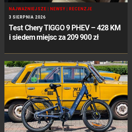
NAJWAŻNIEJSZE
|
NEWSY
|
RECENZJE
3 SIERPNIA 2026
Test Chery TIGGO 9 PHEV – 428 KM
i siedem miejsc za 209 900 zł