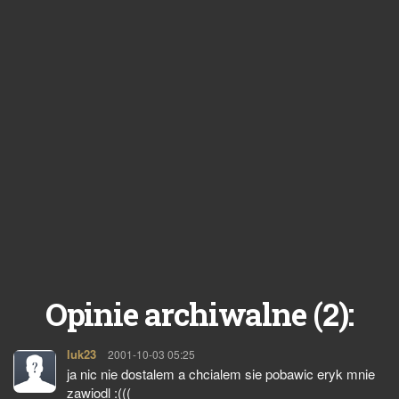
2
Opinie archiwalne (
):
luk23
pisze:
2001-10-03 05:25
ja nic nie dostalem a chcialem sie pobawic eryk mnie
zawiodl :(((