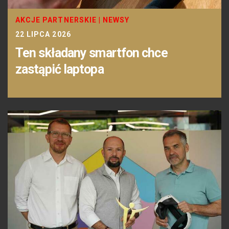
AKCJE PARTNERSKIE
|
NEWSY
22 LIPCA 2026
Ten składany smartfon chce
zastąpić laptopa