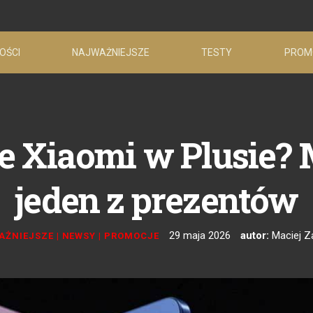
OŚCI
NAJWAŻNIEJSZE
TESTY
PROM
e Xiaomi w Plusie?
jeden z prezentów
29 maja 2026
autor:
Maciej Z
AŻNIEJSZE
|
NEWSY
|
PROMOCJE