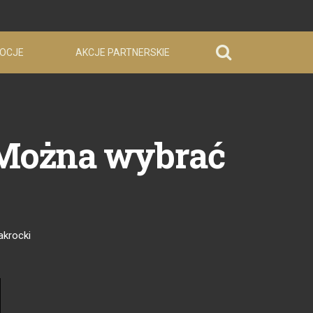
OCJE
AKCJE PARTNERSKIE
 Można wybrać
akrocki