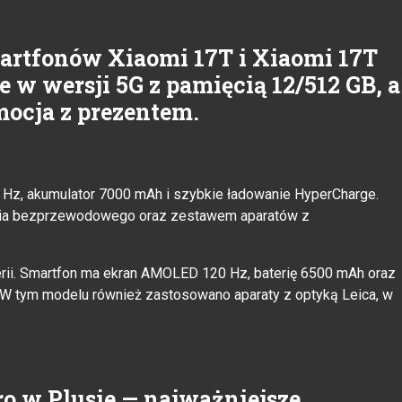
martfonów Xiaomi 17T i Xiaomi 17T
e w wersji 5G z pamięcią 12/512 GB, a
ocja z prezentem.
Hz, akumulator 7000 mAh i szybkie ładowanie HyperCharge.
ania bezprzewodowego oraz zestawem aparatów z
erii. Smartfon ma ekran AMOLED 120 Hz, baterię 6500 mAh oraz
 W tym modelu również zastosowano aparaty z optyką Leica, w
ro w Plusie — najważniejsze